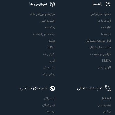
راهنما
سرویس ها
دانلود اپلیکیشن
سوژه‌های ورزشی شما
ارتباط با ما
اخبار ورزشی
تبلیغات
پادکست
درباره ما
لیگ ها و رقابت ها
ابزار توسعه دهندگان
ویدئو
فرصت های شغلی
روزنامه
قوانین و مقررات
نتایج زنده
DMCA
آنتن
آگهی دولتی
پیش بینی
پخش زنده
تیم های داخلی
تیم های خارجی
استقلال
آث میلان
پرسپولیس
اینتر میلان
تراکتور
بارسلونا