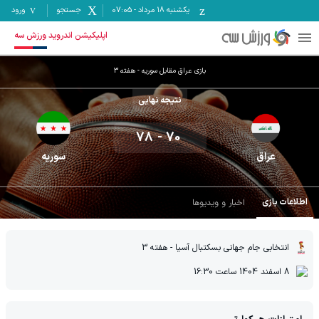
یکشنبه ۱۸ مرداد
-
07:05
جستجو
ورود
اپلیکیشن اندروید ورزش سه
بازی
عراق
مقابل
سوریه
- هفته
3
نتیجه نهایی
78
-
70
عراق
سوریه
اطلاعات بازی
اخبار و ویدیوها
انتخابی جام جهانی بسکتبال آسیا
- هفته 3
8 اسفند 1404
ساعت
16:30