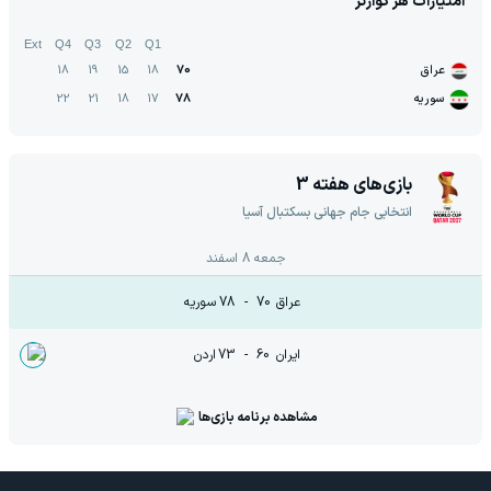
امتیازات هر کوارتر
Ext
Q4
Q3
Q2
Q1
عراق
70
18
15
19
18
سوریه
78
17
18
21
22
بازی‌های هفته
3
انتخابی جام جهانی بسکتبال آسیا
جمعه 8 اسفند
عراق
70
-
78
سوریه
ایران
60
-
73
اردن
مشاهده برنامه بازی‌ها