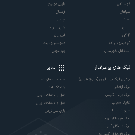
ذوب آهن
بایرن مونیخ
سپاهان
آرسنال
فولاد
چلسی
ملوان
رئال مادرید
گل‌گهر
لیورپول
آلومینیوم اراک
منچستریونایتد
استقلال خوزستان
یوونتوس
لیگ های پرطرفدار
سایر
جدول لیگ برتر ایران (خلیج فارس)
جام ملت های آسیا
لیگ آزادگان
رنکینگ فیفا
لیگ برتر انگلیس
نقل و انتقالات اروپا
لالیگا اسپانیا
نقل و انتقالات ایران
سری آ ایتالیا
پاری سن ژرمن
لیگ قهرمانان اروپا
لیگ نخبگان آسیا
لیگ قهرمانان آسیا دو