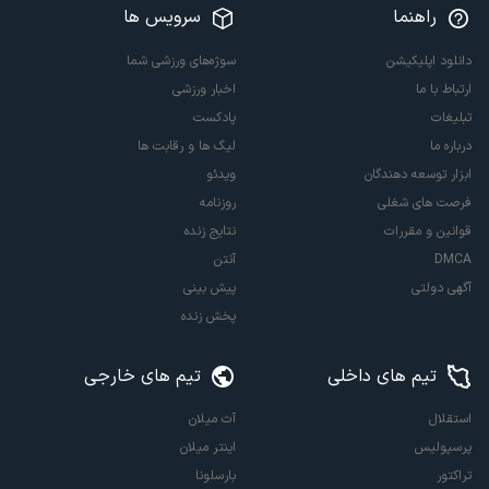
راهنما
سرویس ها
دانلود اپلیکیشن
سوژه‌های ورزشی شما
ارتباط با ما
اخبار ورزشی
تبلیغات
پادکست
درباره ما
لیگ ها و رقابت ها
ابزار توسعه دهندگان
ویدئو
فرصت های شغلی
روزنامه
قوانین و مقررات
نتایج زنده
DMCA
آنتن
آگهی دولتی
پیش بینی
پخش زنده
تیم های داخلی
تیم های خارجی
استقلال
آث میلان
پرسپولیس
اینتر میلان
تراکتور
بارسلونا