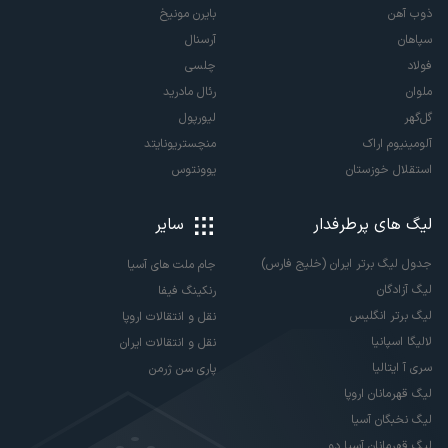
ذوب آهن
بایرن مونیخ
سپاهان
آرسنال
فولاد
چلسی
ملوان
رئال مادرید
گل‌گهر
لیورپول
آلومینیوم اراک
منچستریونایتد
استقلال خوزستان
یوونتوس
لیگ های پرطرفدار
سایر
جدول لیگ برتر ایران (خلیج فارس)
جام ملت های آسیا
لیگ آزادگان
رنکینگ فیفا
لیگ برتر انگلیس
نقل و انتقالات اروپا
لالیگا اسپانیا
نقل و انتقالات ایران
سری آ ایتالیا
پاری سن ژرمن
لیگ قهرمانان اروپا
لیگ نخبگان آسیا
لیگ قهرمانان آسیا دو