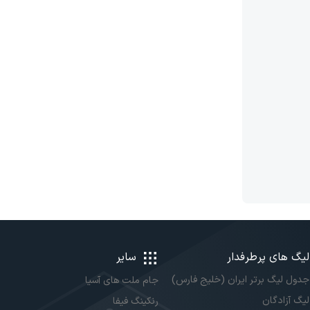
لیگ های پرطرفدار
سایر
جدول لیگ برتر ایران (خلیج فارس)
جام ملت های آسیا
لیگ آزادگان
رنکینگ فیفا