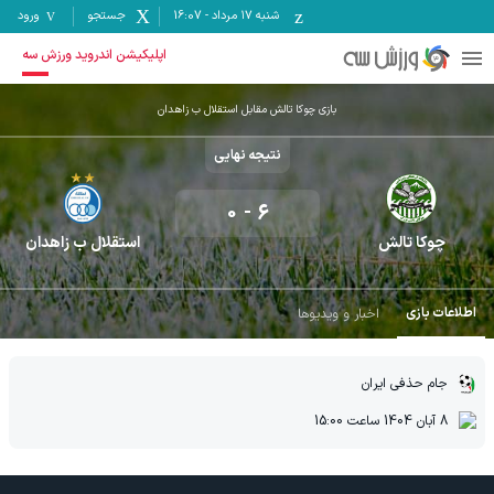
شنبه ۱۷ مرداد
-
16:07
جستجو
ورود
اپلیکیشن اندروید ورزش سه
بازی چوکا تالش مقابل استقلال ب زاهدان
نتیجه نهایی
0
-
6
چوکا تالش
استقلال ب زاهدان
اطلاعات بازی
اخبار و ویدیوها
جام حذفی ایران
8 آبان 1404
ساعت
15:00