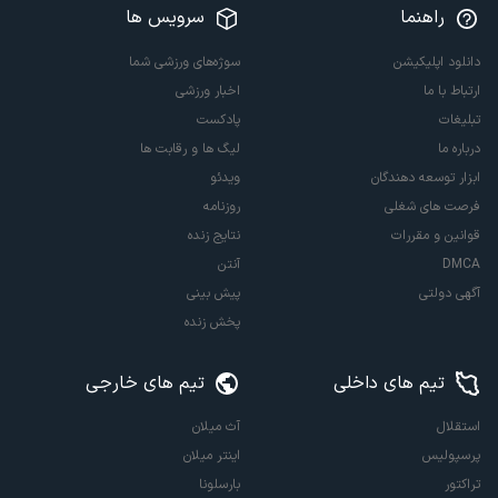
راهنما
سرویس ها
دانلود اپلیکیشن
سوژه‌های ورزشی شما
ارتباط با ما
اخبار ورزشی
تبلیغات
پادکست
درباره ما
لیگ ها و رقابت ها
ابزار توسعه دهندگان
ویدئو
فرصت های شغلی
روزنامه
قوانین و مقررات
نتایج زنده
DMCA
آنتن
آگهی دولتی
پیش بینی
پخش زنده
تیم های داخلی
تیم های خارجی
استقلال
آث میلان
پرسپولیس
اینتر میلان
تراکتور
بارسلونا