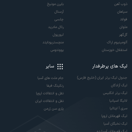
ذوب آهن
بایرن مونیخ
سپاهان
آرسنال
فولاد
چلسی
ملوان
رئال مادرید
گل‌گهر
لیورپول
آلومینیوم اراک
منچستریونایتد
استقلال خوزستان
یوونتوس
لیگ های پرطرفدار
سایر
جدول لیگ برتر ایران (خلیج فارس)
جام ملت های آسیا
لیگ آزادگان
رنکینگ فیفا
لیگ برتر انگلیس
نقل و انتقالات اروپا
لالیگا اسپانیا
نقل و انتقالات ایران
سری آ ایتالیا
پاری سن ژرمن
لیگ قهرمانان اروپا
لیگ نخبگان آسیا
لیگ قهرمانان آسیا دو