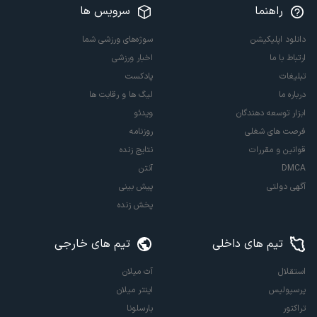
راهنما
سرویس ها
دانلود اپلیکیشن
سوژه‌های ورزشی شما
ارتباط با ما
اخبار ورزشی
تبلیغات
پادکست
درباره ما
لیگ ها و رقابت ها
ابزار توسعه دهندگان
ویدئو
فرصت های شغلی
روزنامه
قوانین و مقررات
نتایج زنده
DMCA
آنتن
آگهی دولتی
پیش بینی
پخش زنده
تیم های داخلی
تیم های خارجی
استقلال
آث میلان
پرسپولیس
اینتر میلان
تراکتور
بارسلونا