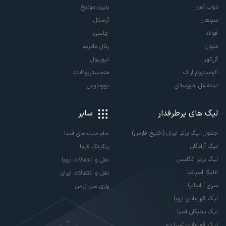
ذوب آهن
بایرن مونیخ
سپاهان
آرسنال
فولاد
چلسی
ملوان
رئال مادرید
گل‌گهر
لیورپول
آلومینیوم اراک
منچستریونایتد
استقلال خوزستان
یوونتوس
لیگ های پرطرفدار
سایر
جدول لیگ برتر ایران (خلیج فارس)
جام ملت های آسیا
لیگ آزادگان
رنکینگ فیفا
لیگ برتر انگلیس
نقل و انتقالات اروپا
لالیگا اسپانیا
نقل و انتقالات ایران
سری آ ایتالیا
پاری سن ژرمن
لیگ قهرمانان اروپا
لیگ نخبگان آسیا
لیگ قهرمانان آسیا دو