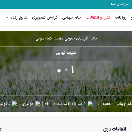
سوژه‌های شما
روزنامه
نقل و انتقالات
جام جهانی
گزارش تصویری
نتایج زنده
بازی آفریقای جنوبی مقابل کره جنوبی
نتیجه نهایی
0
-
1
ام جهانی
هفته:
3
4 تیر 1405
ساعت
04:30
مونتری
فاکوندو
اتفاقات بازی
کر