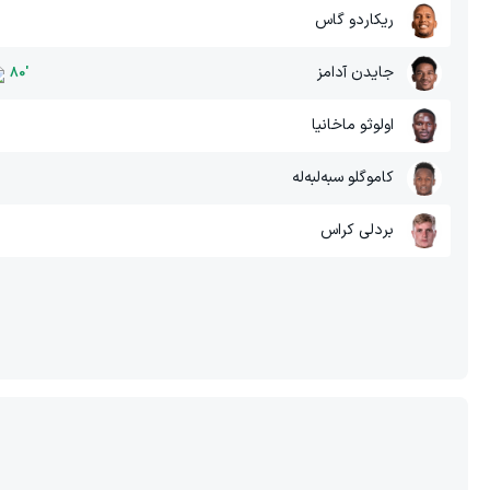
ریکاردو گاس
جایدن آدامز
80
'
اولوثو ماخانیا
کاموگلو سبه‌لبه‌له
بردلی کراس