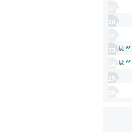
17
20
21
46
'
23
46
'
24
25
26