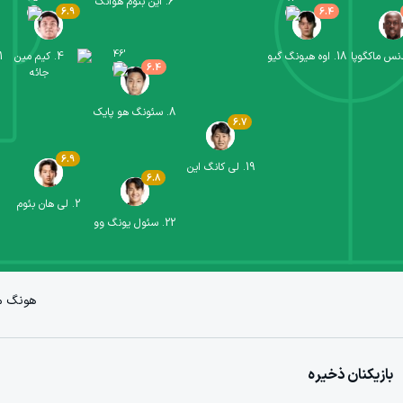
6
.
این بئوم هوانگ
6.9
6.4
46
'
نس ماکگوپا
18
.
اوه هیونگ گیو
4
.
کیم مین
1
6.4
جائه
8
.
سئونگ هو پایک
6.7
6.9
19
.
لی کانگ این
6.8
2
.
لی هان بئوم
22
.
سئول یونگ وو
هونگ م
بازیکنان ذخیره