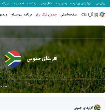
پیش بینی
اپلیکیشن ورزش سه
پخش زنده
اخبار ورزشی
پادکست
تماس با ما
تبلیغات
صفحه‌اصلی
جدول لیگ برتر
برنامه بــرجـــام
ویدیو
آفریقای جنوبی
ج
آفریقای جنوبی