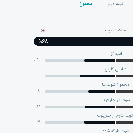
نیمه دوم
مجموع
مالکیت توپ
%68
امید گل
0.91
شانس گلزنی
1
مجموع شوت ها
8
شوت در چارچوب
3
وت خارج از چارچوب
4
شوت بلوکه‌ شده