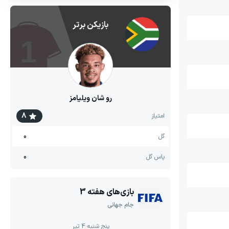
بازیکن برتر
1
رو شان ویلیامز
8
امتیاز
0
گل
0
پاس گل
بازی‌های هفته
3
جام جهانی
پنج شنبه 4 تیر