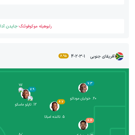
رلبوهیله موکوفوئنگ
-
جایدن آدام
آفریقای جنوبی
4-2-3-1
6.95
7.3
75
'
7.9
20
.
خولیان مودائو
6.7
12
.
تاپلو ماسکو
5
.
تالنته امباتا
6.4
80
'