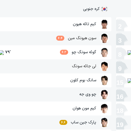
کره جنوبی
کیم تائه هیون
2
سون هیونگ مین
6.4
3
گوئه سونگ چو
79
'
6.2
8
لی جائه سونگ
9
سانگ بوم کئون
15
چو وی جه
16
کیم مون هوان
18
پارک جین ساب
6.6
19