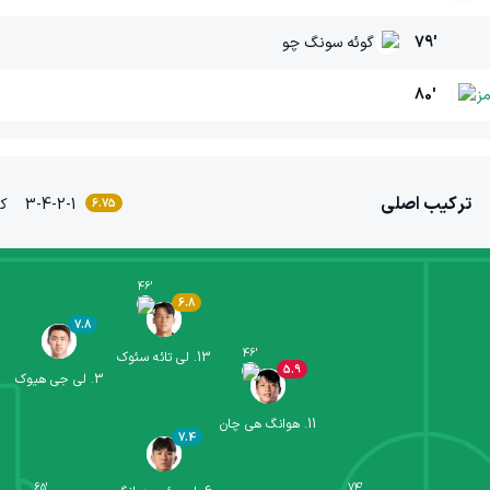
79'
گوئه سونگ چو
ز
80'
ترکیب اصلی
3-4-2-1
کر
6.75
46
'
6.8
7.8
46
'
13
.
لی تائه سئوک
5.9
3
.
لی جی هیوک
11
.
هوانگ هی چان
7.4
65
'
74
'