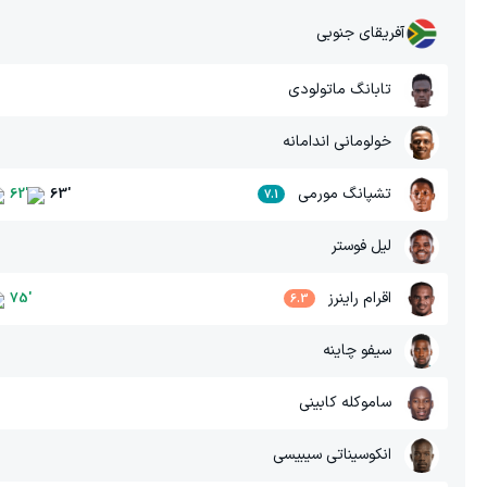
آفریقای جنوبی
تابانگ ماتولودی
خولومانی اندامانه
تشپانگ مورمی
62
'
63
'
7.1
لیل فوستر
اقرام راینرز
75
'
6.3
سیفو چاینه
ساموکله کابینی
انکوسیناتی سیبیسی