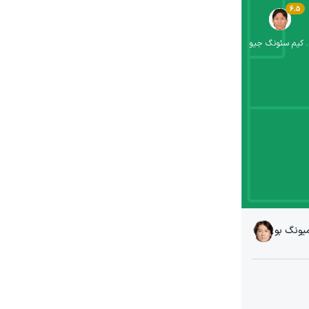
6.5
.
کیم سئونگ جیو
یونگ بو