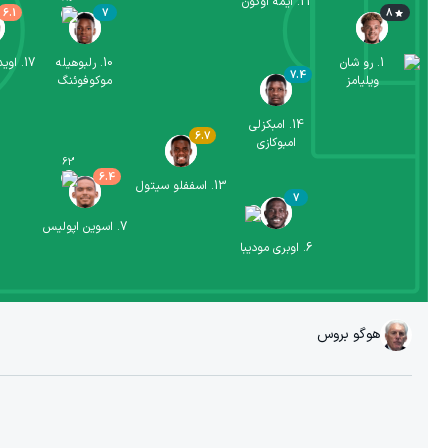
21
.
ایمه اوکون
6.1
7
8
1
.
رو شان
10
.
رلبوهیله
17
.
اوید
7.4
ویلیامز
موکوفوئنگ
14
.
امبکزلی
6.7
امبوکازی
62
'
6.4
13
.
اسففلو سیتول
7
7
.
اسوین اپولیس
6
.
اوبری مودیبا
هوگو بروس