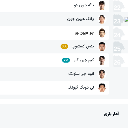
بائه جون هو
22
یانگ هیون جون
23
جو هیون وو
24
ینس کستروپ
6.8
25
کیم جین گیو
7.5
26
ائوم جی سئونگ
لی دونگ گیونگ
آمار بازی