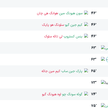
46'
سون هیونگ مین
-
هوانگ هی چان
46'
کیم جین گیو
-
سئونگ هو پایک
46'
ینس کستروپ
-
لی تائه سئوک
ی
62'
63'
0
65'
پارک جین ساب
-
کیم مین جائه
با
73'
74'
گوئه سونگ چو
-
اوه هیونگ گیو
رز
75'