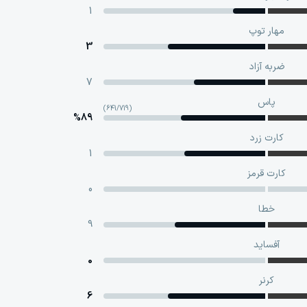
1
مهار توپ
3
ضربه آزاد
7
پاس
(641/719)
%89
کارت زرد
1
کارت قرمز
0
خطا
9
آفساید
0
کرنر
6