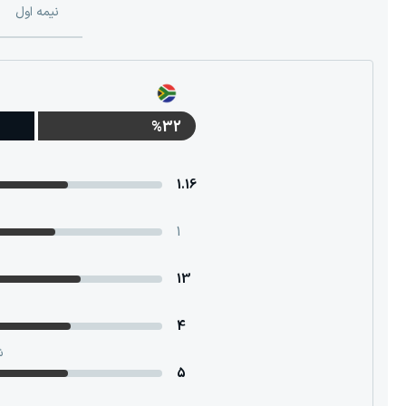
نیمه اول
%32
1.16
1
13
4
ش
5