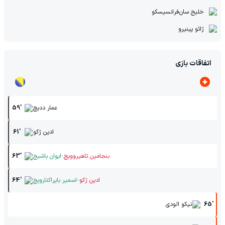
خلیج سان‌فرانسیسکو
ژائو پینیرو
اتفاقات بازی
عمار ددیچ
59'
ادین ژکو
61'
-
بنجامین تاهیروویچ
ایوان باشیچ
63'
-
ادین ژکو
اسمیر بایراکتارویچ
64'
65'
نیکو الودی