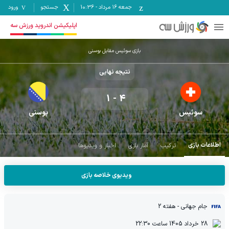
جمعه ۱۶ مرداد
-
10:36
جستجو
ورود
اپلیکیشن اندروید ورزش سه
بازی سوئیس مقابل بوسنی
نتیجه نهایی
1
-
4
سوئیس
بوسنی
اطلاعات بازی
ترکیب
آمار بازی
اخبار و ویدیوها
ویدیوی خلاصه بازی
جام جهانی
- هفته 2
28 خرداد 1405
ساعت
22:30