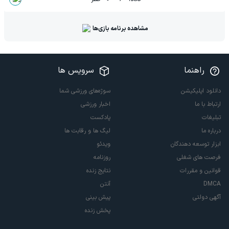
مشاهده برنامه بازی‌ها
راهنما
سرویس ها
دانلود اپلیکیشن
سوژه‌های ورزشی شما
ارتباط با ما
اخبار ورزشی
تبلیغات
پادکست
درباره ما
لیگ ها و رقابت ها
ابزار توسعه دهندگان
ویدئو
فرصت های شغلی
روزنامه
قوانین و مقررات
نتایج زنده
DMCA
آنتن
آگهی دولتی
پیش بینی
پخش زنده