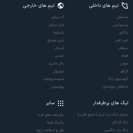
تیم های داخلی
تیم های خارجی
استقلال
آث میلان
پرسپولیس
اینتر میلان
تراکتور
بارسلونا
ذوب آهن
بایرن مونیخ
سپاهان
آرسنال
فولاد
چلسی
ملوان
رئال مادرید
گل‌گهر
لیورپول
آلومینیوم اراک
منچستریونایتد
استقلال خوزستان
یوونتوس
لیگ های پرطرفدار
سایر
جدول لیگ برتر ایران (خلیج فارس)
جام ملت های آسیا
لیگ آزادگان
رنکینگ فیفا
لیگ برتر انگلیس
نقل و انتقالات اروپا