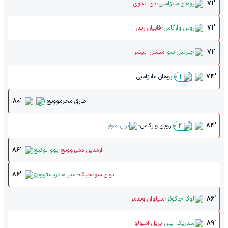
-
71'
یوهان مانزامبی
دن اندوی
-
71'
روبن وارگاس
فابیان ریدر
-
71'
جبرئیل سو
میشل ابیشر
74'
یوهان مانزامبی
0
-
1
طارق محرموویچ
80'
-
84'
روبن وارگاس
0
-
2
بریل امبولو
-
ارمدین دمیروویچ
یوو لوکیچ
86'
-
ایوان سونجیک
امیر هادزیامتوویچ
86'
-
86'
لوکا جاکوئز
سیلوان ویدمر
-
89'
سدریک ایتن
بریل امبولو