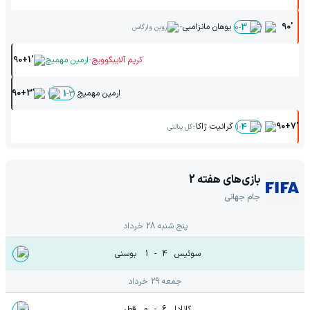
-
90'
یوهان مانزامبی
0
-
3
روبن وارگاس
-
کریم آلایبگوویچ
ارمین مهمیچ
90+1'
ارمین مهمیچ
90+3'
1
-
3
-
90+7'
گرانیت ژاکا
1
-
4
گل پنالتی
بازی‌های هفته
2
جام جهانی
پنج شنبه 28 خرداد
سوئیس
4
-
1
بوسنی
جمعه 29 خرداد
کانادا
6
-
0
قطر