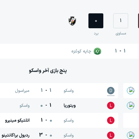
0
1
مساوی
برد
1
-
1
چاپه کوئنزه
پنج بازی آخر
واسکو
1
-
1
واسکو
میراسول
D
0
-
1
ویتوریا
واسکو
L
1
-
0
واسکو
اتلتیکو مینیرو
L
3
-
0
واسکو
ردبول براگانتینو
L