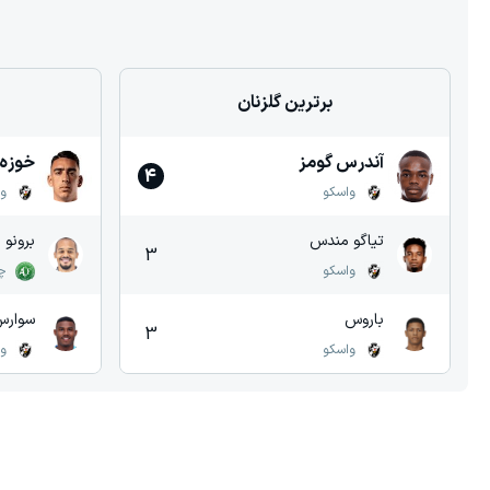
برترین گلزنان
آندرس گومز
خوزه 
4
واسکو
و
تیاگو مندس
برونو 
3
واسکو
چا
باروس
سوارس
3
واسکو
و