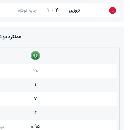
1
-
2
کروزیرو
چاپه کوئنزه
L
عملکرد دو ت
20
1
7
12
0.95
میا