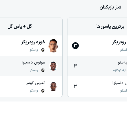
آمار بازیکنان
برترین پاسورها
گل + پاس گل
رودریگز
خوزه رودریگز
3
اسکو
واسکو
پاچکو
سوارس داسیلوا
3
په کوئنزه
واسکو
 داسیلوا
آندرس گومز
3
اسکو
واسکو