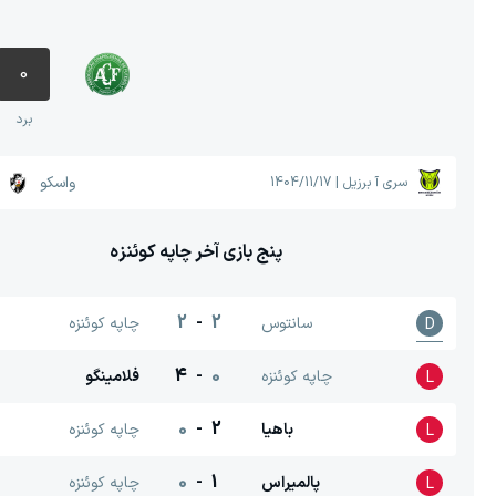
0
برد
واسکو
سری آ برزیل
|
1404/11/17
پنج بازی آخر
چاپه کوئنزه
2
-
2
سانتوس
چاپه کوئنزه
D
4
-
0
چاپه کوئنزه
فلامینگو
L
0
-
2
باهیا
چاپه کوئنزه
L
0
-
1
پالمیراس
چاپه کوئنزه
L