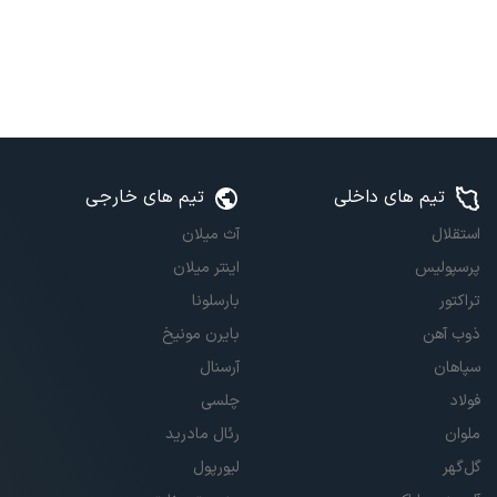
تیم های داخلی
تیم های خارجی
استقلال
آث میلان
پرسپولیس
اینتر میلان
تراکتور
بارسلونا
ذوب آهن
بایرن مونیخ
سپاهان
آرسنال
فولاد
چلسی
ملوان
رئال مادرید
گل‌گهر
لیورپول