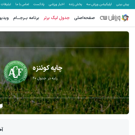
پیش بینی
اپلیکیشن ورزش سه
پخش زنده
اخبار ورزشی
پادکست
تماس با ما
تبلیغات
صفحه‌اصلی
جدول لیگ برتر
برنامه بــرجـــام
ویدیو
چاپه کوئنزه
رتبه در جدول
20
آخ