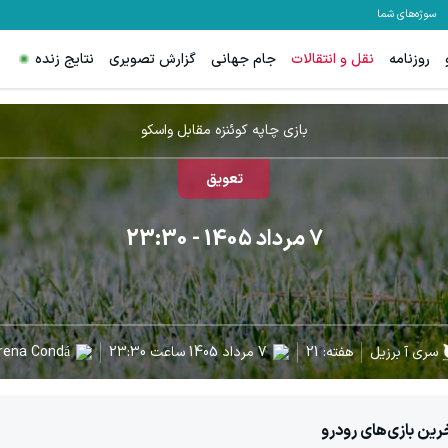
سوژه‌های شما
روزنامه
نقل و انتقالات
جام جهانی
گزارش تصویری
نتایج زنده
بازی چاپه کوئنزه مقابل واسکو
تعویق
7 مرداد 1405
- 23:30
سری آ برزیل
هفته:
21
7 مرداد 1405
ساعت
23:30
rena Condá
رین بازی‌های رودرو