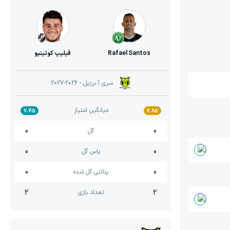
Rafael Santos
فیلیپ کوتینیو
سری آ برزیل
- 2026-2027
میانگین امتیاز
7.45
6.85
0
0
گل
0
0
پاس گل
0
0
پنالتی گل شده
2
2
تعداد بازی