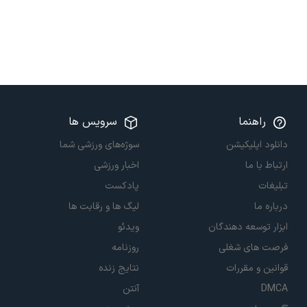
راهنما
سرویس ها
دانلود اپلیکیشن
سوژه‌های ورزشی شما
ارتباط با ما
اخبار ورزشی
تبلیغات
پادکست
درباره ما
لیگ ها و رقابت ها
ابزار توسعه دهندگان
ویدئو
فرصت های شغلی
روزنامه
قوانین و مقررات
نتایج زنده
DMCA
آنتن