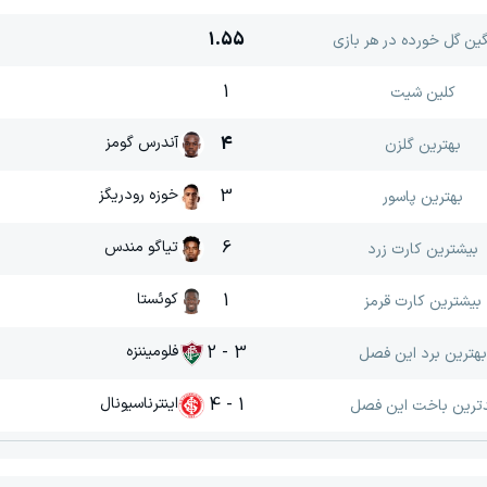
1.55
گین گل خورده در هر بازی
1
کلین شیت
4
آندرس گومز
بهترین گلزن
3
خوزه رودریگز
بهترین پاسور
6
تیاگو مندس
بیشترین کارت زرد
1
کوئستا
بیشترین کارت قرمز
3 - 2
فلومیننزه
بهترین برد این فصل
1 - 4
اینترناسیونال
ترین باخت این فصل