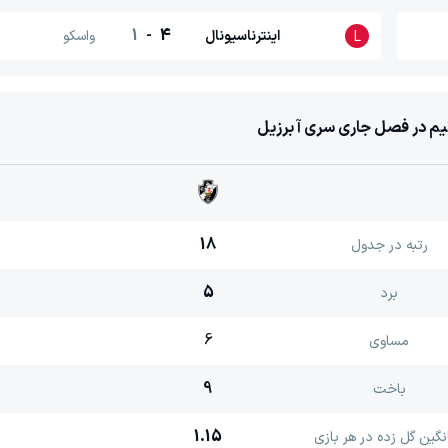
1
-
4
اینترناسیونال
واسکو
L
یم در فصل جاری سری آ برزیل
18
رتبه در جدول
5
برد
6
مساوی
9
باخت
1.15
نگین گل زده در هر بازی