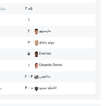
2.05
میان
1
مارسینهو
2
برونو پاچکو
3
5
Everton
1
Eduardo Doma
سانتوس
4 - 2
اتلتیکو مینیرو
0 - 4
بد