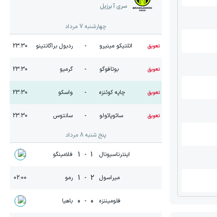
سری آ برزیل
چهارشنبه 7 مرداد
-
اتلتیکو مینیرو
ردبول براگانتینو
23:30
تعویق
-
بوتافوگو
گرمیو
23:30
تعویق
-
چاپه کوئنزه
واسکو
23:30
تعویق
-
سائوپائولو
سانتوس
23:30
تعویق
پنج شنبه 8 مرداد
1
-
1
اینترناسیونال
فلامینگو
1
-
2
میراسول
رمو
02:00
0
-
0
فلومیننزه
باهیا