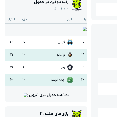
رتبه دو تیم در جدول
سری آ برزیل
رتبه
تیم
بازی
امتیاز
17
گرمیو
20
22
18
واسکو
20
21
19
رمو
21
21
20
چاپه کوئنزه
20
10
مشاهده جدول
سری آ برزیل
بازی‌های هفته
21