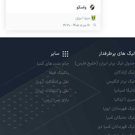
واسکو
سری آ برزیل
18 مرداد 1405
-
22:30
لیگ های پرطرفدار
سایر
جدول لیگ برتر ایران (خلیج فارس)
جام ملت های آسیا
لیگ آزادگان
رنکینگ فیفا
لیگ برتر انگلیس
نقل و انتقالات اروپا
لالیگا اسپانیا
نقل و انتقالات ایران
سری آ ایتالیا
پاری سن ژرمن
لیگ قهرمانان اروپا
لیگ نخبگان آسیا
لیگ قهرمانان آسیا دو