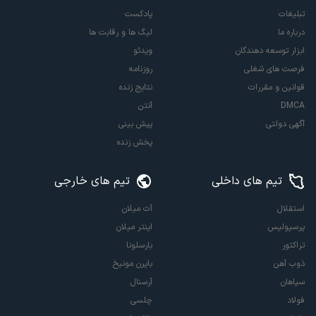
تبلیغات
پادکست
درباره ما
لیگ ها و رقابت ها
ابزار توسعه دهندگان
ویدئو
فرصت های شغلی
روزنامه
قوانین و مقررات
نتایج زنده
DMCA
آنتن
آگهی دولتی
پیش بینی
پخش زنده
تیم های داخلی
تیم های خارجی
استقلال
آث میلان
پرسپولیس
اینتر میلان
تراکتور
بارسلونا
ذوب آهن
بایرن مونیخ
سپاهان
آرسنال
فولاد
چلسی