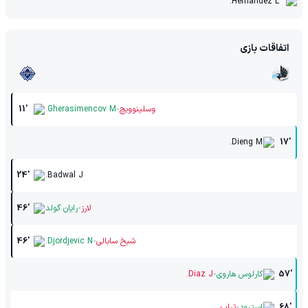
Hernandez L.
اتفاقات بازی
-
وسلینوویچ
Gherasimencov M.
11'
Dieng M.
17'
24'
Badwal J.
-
لارز
رایان گولد
46'
-
شیخ سابالی
Djordjevic N.
46'
-
57'
کارلوس هاروی
Diaz J.
-
68'
استرود
تراپ