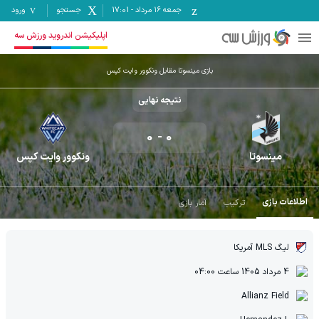
جمعه ۱۶ مرداد
-
17:01
جستجو
ورود
اپلیکیشن اندروید ورزش سه
بازی مینسوتا مقابل ونکوور وایت کپس
نتیجه نهایی
0
-
0
مینسوتا
ونکوور وایت کپس
اطلاعات بازی
ترکیب
آمار بازی
لیگ MLS آمریکا
4 مرداد 1405
ساعت
04:00
Allianz Field