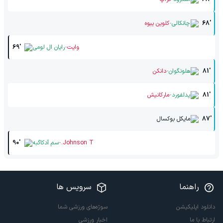
-
68'
چانکالی
کلوین یبوه
-
وایت
رایان ال لومی
69'
-
81'
هلونگوان
دانکن
-
81'
پدلفورد
مارکانیش
87'
مایکل بوکسال
-
Johnson T.
سم آدکاگبه
90'
راهنما
سرویس ها
دانلود اپلیکیشن
سوژه‌های ورزشی شما
ارتباط با ما
اخبار ورزشی