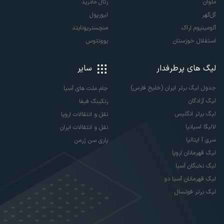
ملوان
رئال مادرید
گل‌گهر
لیورپول
آلومینیوم اراک
منچستریونایتد
استقلال خوزستان
یوونتوس
لیگ های پرطرفدار
سایر
جدول لیگ برتر ایران (خلیج فارس)
جام ملت های آسیا
لیگ آزادگان
رنکینگ فیفا
لیگ برتر انگلیس
نقل و انتقالات اروپا
لالیگا اسپانیا
نقل و انتقالات ایران
سری آ ایتالیا
پاری سن ژرمن
لیگ قهرمانان اروپا
لیگ نخبگان آسیا
لیگ قهرمانان آسیا دو
لیگ برتر فوتسال