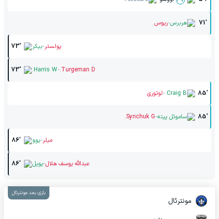
-
71'
هربرس
ریوس
-
پولستر
بیکر
73'
-
73'
Harris W.
Turgeman D.
-
85'
Craig B.
لوتوری
-
85'
ساموئل پیته
Synchuk G.
-
میلر
یوو
86'
-
عبدالله یوسف هلال
یویل
86'
بازی بعد مونترئال
مونترئال