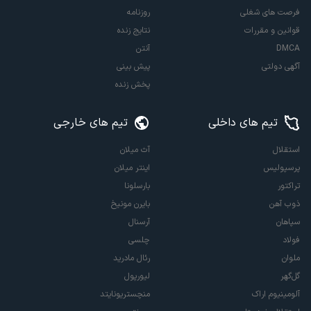
فرصت های شغلی
روزنامه
قوانین و مقررات
نتایج زنده
DMCA
آنتن
آگهی دولتی
پیش بینی
پخش زنده
تیم های داخلی
تیم های خارجی
استقلال
آث میلان
پرسپولیس
اینتر میلان
تراکتور
بارسلونا
ذوب آهن
بایرن مونیخ
سپاهان
آرسنال
فولاد
چلسی
ملوان
رئال مادرید
گل‌گهر
لیورپول
آلومینیوم اراک
منچستریونایتد