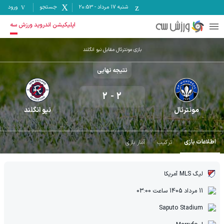
شنبه ۱۷ مرداد
-
20:53
جستجو
ورود
اپلیکیشن اندروید ورزش سه
بازی مونترئال مقابل نیو انگلند
نتیجه نهایی
2
-
2
مونترئال
نیو انگلند
اطلاعات بازی
ترکیب
آمار بازی
لیگ MLS آمریکا
11 مرداد 1405
ساعت
03:00
Saputo Stadium