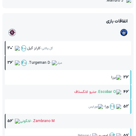
Marrufo J.
اتفاقات بازی
-
کارلز گیل
30'
1
-
0
گل پنالتی
-
36'
Turgeman D.
2
-
0
میلر
36'
برزا
-
46'
Escobar O.
متیو لانگستاف
-
52'
ورا
2
-
1
مورایس
-
Zambrano M.
لانگونی
56'
-
59'
اووسو
2
-
2
Petrasso L.