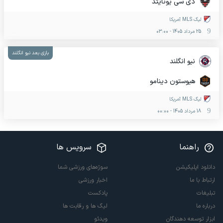
دی سی یونایتد
لیگ MLS آمریکا
25 مرداد 1405
-
03:00
بازی بعد نیو انگلند
نیو انگلند
هیوستون دینامو
لیگ MLS آمریکا
18 مرداد 1405
-
00:00
راهنما
سرویس ها
دانلود اپلیکیشن
سوژه‌های ورزشی شما
ارتباط با ما
اخبار ورزشی
تبلیغات
پادکست
درباره ما
لیگ ها و رقابت ها
ابزار توسعه دهندگان
ویدئو