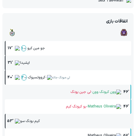
Seol Tae-Hwan
اتفاقات بازی
جو مین کیو
17'
1
-
0
ایشیدا
31'
-
کرووتسیوک
40'
2
-
0
لی میونگ جائه
-
46'
وون کیونگ وون
لی جین یونگ
-
46'
Matheus Oliveira
بو کیونگ کیم
کیم بونگ سو
53'
Matheus Oliveira
57'