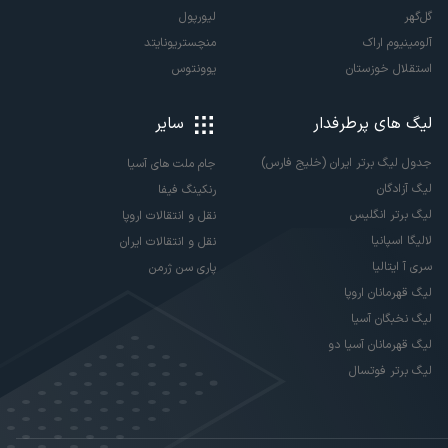
گل‌گهر
لیورپول
آلومینیوم اراک
منچستریونایتد
استقلال خوزستان
یوونتوس
لیگ های پرطرفدار
سایر
جدول لیگ برتر ایران (خلیج فارس)
جام ملت های آسیا
لیگ آزادگان
رنکینگ فیفا
لیگ برتر انگلیس
نقل و انتقالات اروپا
لالیگا اسپانیا
نقل و انتقالات ایران
سری آ ایتالیا
پاری سن ژرمن
لیگ قهرمانان اروپا
لیگ نخبگان آسیا
لیگ قهرمانان آسیا دو
لیگ برتر فوتسال