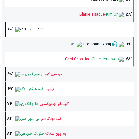
-
Blaise Tsague
Kim Un
58'
کانگ یون سانگ
60'
-
Lee Chang-Yong
61'
2
-
1
Jukic I.
-
Choi Geon-Joo
Chae Hyun-woo
68'
-
جو مین کیو
اولیویرا باربوسا
68'
-
ایشیدا
کیم هیئون اوگ
69'
-
گوستاو لودویگسون
ها چانگ ری
74'
-
کیم بونگ سو
لی سون مین
83'
-
اوم وون سانگ
جئونگ جای هی
83'