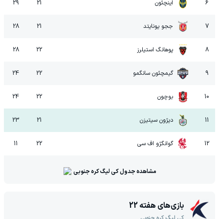
6
اینچئون
21
29
7
ججو یونایتد
21
28
8
پوهانگ استیلرز
22
28
9
گیمچئون سانگمو
22
24
10
بوچون
22
24
11
دیژون سیتیزن
21
23
12
گوانگژو اف سی
22
11
مشاهده جدول
کی لیگ کره جنوبی
بازی‌های هفته
22
کی لیگ کره جنوبی