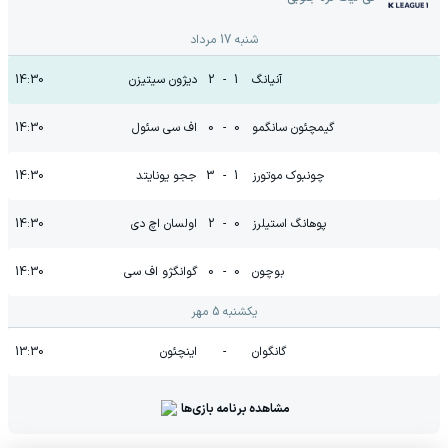
شنبه 17 مرداد
آنیانگ
1
-
2
دیژون سیتیزن
14:30
گیمچئون سانگمو
0
-
0
اف سی سئول
14:30
چونبوک موتورز
1
-
3
ججو یونایتد
14:30
پوهانگ استیلرز
0
-
2
اولسان اچ دی
14:30
بوچون
0
-
0
گوانگژو اف سی
14:30
یکشنبه 5 مهر
گانگوان
-
اینچئون
13:30
مشاهده برنامه بازی‌ها