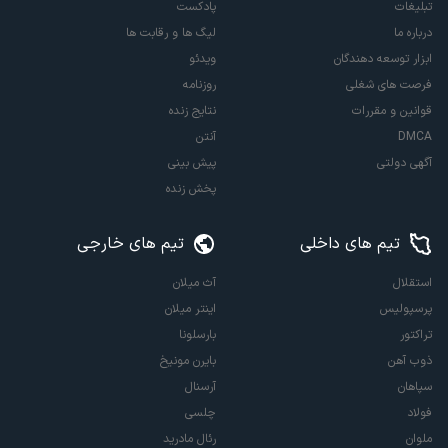
تبلیغات
پادکست
درباره ما
لیگ ها و رقابت ها
ابزار توسعه دهندگان
ویدئو
فرصت های شغلی
روزنامه
قوانین و مقررات
نتایج زنده
DMCA
آنتن
آگهی دولتی
پیش بینی
پخش زنده
تیم های داخلی
تیم های خارجی
استقلال
آث میلان
پرسپولیس
اینتر میلان
تراکتور
بارسلونا
ذوب آهن
بایرن مونیخ
سپاهان
آرسنال
فولاد
چلسی
ملوان
رئال مادرید