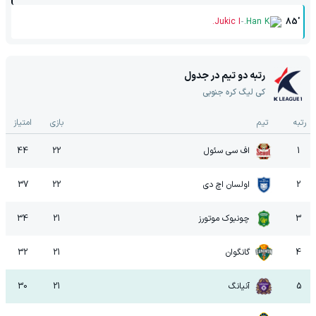
-
Jukic I.
Han K.
85'
رتبه دو تیم در جدول
کی لیگ کره جنوبی
رتبه
تیم
بازی
امتیاز
1
اف سی سئول
22
44
2
اولسان اچ دی
22
37
3
چونبوک موتورز
21
34
4
گانگوان
21
32
5
آنیانگ
21
30