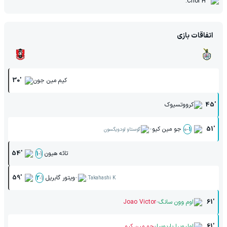
Choi H.
اتفاقات بازی
کیم مین جون
30'
45'
کرووتسیوک
-
51'
جو مین کیو
0
-
1
گوستاو لودویگسون
تائه هیون
54'
1
-
1
-
ویتور گابریل
59'
2
-
1
Takahashi K.
-
61'
اوم وون سانگ
Joao Victor
-
61'
اولیویرا باربوسا
جو مین کیو