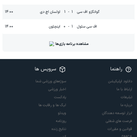
گوانگژو اف سی
1
-
1
اولسان اچ دی
14:00
اف سی سئول
1
-
0
اینچئون
14:00
مشاهده برنامه بازی‌ها
راهنما
سرویس ها
دانلود اپلیکیشن
سوژه‌های ورزشی شما
ارتباط با ما
اخبار ورزشی
تبلیغات
پادکست
درباره ما
لیگ ها و رقابت ها
ابزار توسعه دهندگان
ویدئو
فرصت های شغلی
روزنامه
قوانین و مقررات
نتایج زنده
DMCA
آنتن