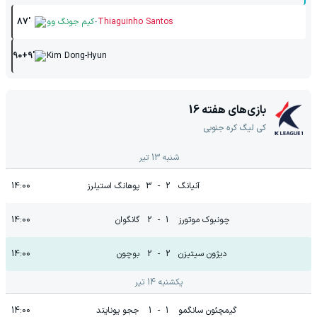
-
Thiaguinho Santos
کیم جونگ وو
87'
90+9'
Kim Dong-Hyun
بازی‌های هفته
16
کی لیگ کره جنوبی
شنبه 13 تیر
آنیانگ
2
-
3
پوهانگ استیلرز
14:00
چونبوک موتورز
1
-
2
گانگوان
14:00
دیژون سیتیزن
2
-
2
بوچون
14:00
یکشنبه 14 تیر
گیمچئون سانگمو
1
-
1
ججو یونایتد
14:00