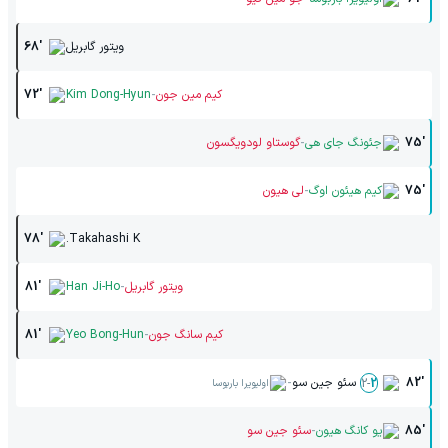
ویتور گابریل
68'
-
کیم مین جون
Kim Dong-Hyun
72'
-
75'
جئونگ جای هی
گوستاو لودویگسون
-
75'
کیم هیئون اوگ
لی هیون
78'
Takahashi K.
-
ویتور گابریل
Han Ji-Ho
81'
-
کیم سانگ جون
Yeo Bong-Hun
81'
-
82'
سئو جین سو
2
-
2
اولیویرا باربوسا
-
85'
یو کانگ هیون
سئو جین سو