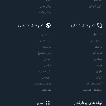
آگهی دولتی
پیش بینی
پخش زنده
تیم های داخلی
تیم های خارجی
استقلال
آث میلان
پرسپولیس
اینتر میلان
تراکتور
بارسلونا
ذوب آهن
بایرن مونیخ
سپاهان
آرسنال
فولاد
چلسی
ملوان
رئال مادرید
گل‌گهر
لیورپول
آلومینیوم اراک
منچستریونایتد
استقلال خوزستان
یوونتوس
لیگ های پرطرفدار
سایر