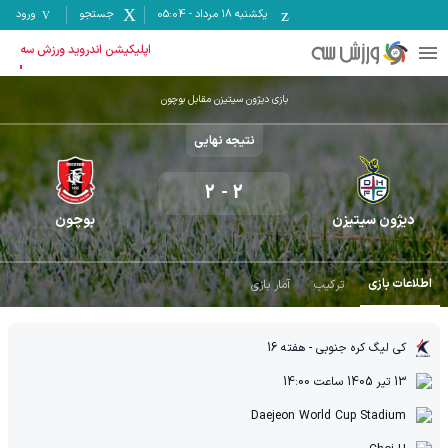
یکشنبه ۱۸ مرداد
-
05:04
جستجو
ورود
اپلیکیشن اندروید ورزش سه
بازی دیژون سیتیزن مقابل بوچون
نتیجه نهایی
2
-
2
دیژون سیتیزن
بوچون
اطلاعات بازی
ترکیب
آمار بازی
کی لیگ کره جنوبی
- هفته 16
13 تیر 1405
ساعت
14:00
Daejeon World Cup Stadium