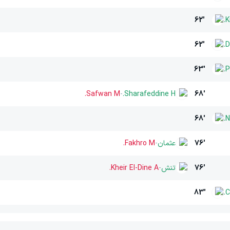
62'
K
62'
D
63'
P
Safwan M.
-
Sharafeddine H.
68'
68'
N
76'
عثمان
-
Fakhro M.
76'
تنش
-
Kheir El-Dine A.
83'
C