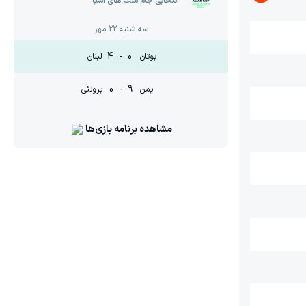
انتخابی جام ملت های آسیا
سه شنبه 22 مهر
4
-
0
بوتان
لبنان
0
-
9
یمن
برونئی
مشاهده برنامه بازی‌ها