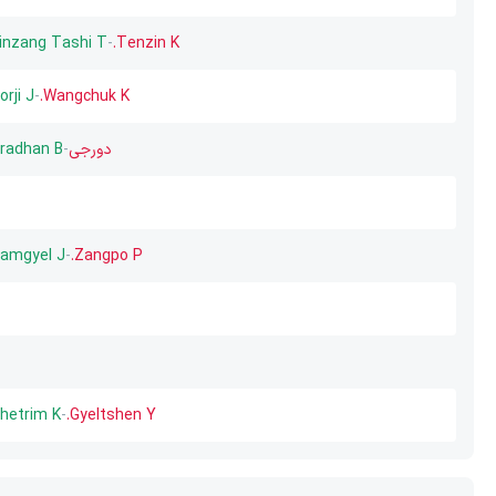
inzang Tashi T.
-
Tenzin K.
orji J.
-
Wangchuk K.
دورجی
-
radhan B.
amgyel J.
-
Zangpo P.
hetrim K.
-
Gyeltshen Y.