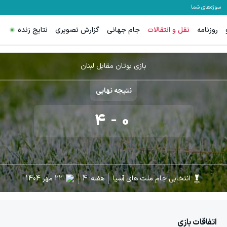
سوژه‌های شما
روزنامه
نقل و انتقالات
جام جهانی
گزارش تصویری
نتایج زنده
بازی بوتان مقابل لبنان
نتیجه نهایی
4
-
0
انتخابی جام ملت های آسیا
هفته:
4
22 مهر 1404
اتفاقات بازی