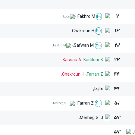
-
Fakhro M.
9'
1
-
0
هایدار
Chakroun H.
16'
2
-
0
-
Safwan M.
20'
3
-
0
Fakhro M.
Kassas A.
-
Kaddour K.
26'
Chakroun H.
-
Farran Z.
46'
49'
هایدار
-
Farran Z.
50'
4
-
0
Merheg S. J.
Merheg S. J.
57'
57'
J