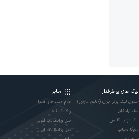
لیگ های پرطرفدار
سایر
جدول لیگ برتر ایران (خلیج فارس)
جام ملت های آسیا
لیگ آزادگان
رنکینگ فیفا
لیگ برتر انگلیس
نقل و انتقالات اروپا
لالیگا اسپانیا
نقل و انتقالات ایران
سری آ ایتالیا