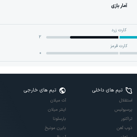
آمار بازی
کارت زرد
2
کارت قرمز
0
تیم های داخلی
تیم های خارجی
استقلال
آث میلان
پرسپولیس
اینتر میلان
تراکتور
بارسلونا
ذوب آهن
بایرن مونیخ