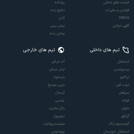
فرصت های شغلی
روزنامه
قوانین و مقررات
نتایج زنده
DMCA
آنتن
آگهی دولتی
پیش بینی
پخش زنده
تیم های داخلی
تیم های خارجی
استقلال
آث میلان
پرسپولیس
اینتر میلان
تراکتور
بارسلونا
ذوب آهن
بایرن مونیخ
سپاهان
آرسنال
فولاد
چلسی
ملوان
رئال مادرید
گل‌گهر
لیورپول
آلومینیوم اراک
منچستریونایتد
استقلال خوزستان
یوونتوس