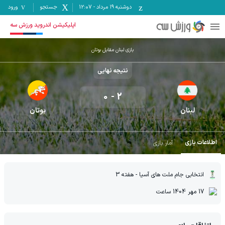
دوشنبه ۱۹ مرداد
-
12:07
جستجو
ورود
اپلیکیشن اندروید ورزش سه
بازی لبنان مقابل بوتان
نتیجه نهایی
0
-
2
لبنان
بوتان
اطلاعات بازی
آمار بازی
انتخابی جام ملت های آسیا
- هفته 3
17 مهر 1404
ساعت