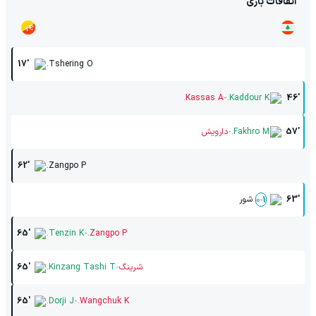
اتفاقات بازی
17'
Tshering O.
-
Kassas A.
Kaddour K.
46'
-
57'
Fakhro M.
دارویش
62'
Zangpo P.
63'
شور
0
-
1
-
65'
Tenzin K.
Zangpo P.
-
شرینگ
Kinzang Tashi T.
65'
-
65'
Dorji J.
Wangchuk K.