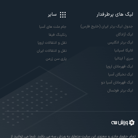
لیگ های پرطرفدار
سایر
جدول لیگ برتر ایران (خلیج فارس)
جام ملت های آسیا
لیگ آزادگان
رنکینگ فیفا
لیگ برتر انگلیس
نقل و انتقالات اروپا
لالیگا اسپانیا
نقل و انتقالات ایران
سری آ ایتالیا
پاری سن ژرمن
لیگ قهرمانان اروپا
لیگ نخبگان آسیا
لیگ قهرمانان آسیا دو
لیگ برتر فوتسال
تمام حقوق مادی و معنوی این سایت متعلق به ورزش سه می باشد. شما می توانید از