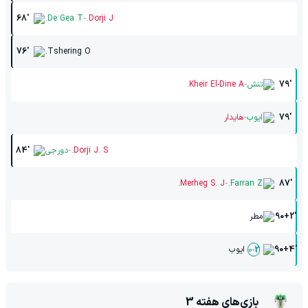
-
68'
De Gea T.
Dorji J.
76'
Tshering O.
-
79'
تنش
Kheir El-Dine A.
-
79'
ایوب
هایدار
-
Dorji J. S.
دورجی
84'
-
Merheg S. J.
Farran Z.
87'
90+2'
مطر
90+4'
ایوب
0
-
2
بازی‌های هفته
3