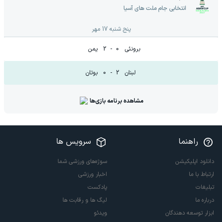
انتخابی جام ملت های آسیا
پنج شنبه 17 مهر
برونئی
0
-
2
یمن
لبنان
2
-
0
بوتان
مشاهده برنامه بازی‌ها
راهنما
سرویس ها
دانلود اپلیکیشن
سوژه‌های ورزشی شما
ارتباط با ما
اخبار ورزشی
تبلیغات
پادکست
درباره ما
لیگ ها و رقابت ها
ابزار توسعه دهندگان
ویدئو