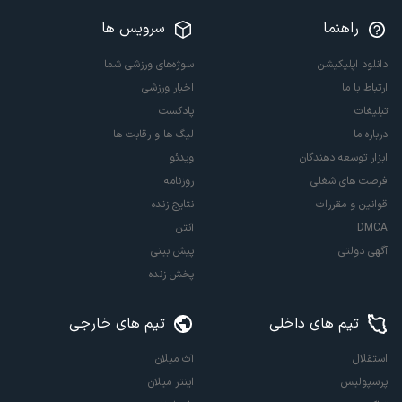
راهنما
سرویس ها
دانلود اپلیکیشن
سوژه‌های ورزشی شما
ارتباط با ما
اخبار ورزشی
تبلیغات
پادکست
درباره ما
لیگ ها و رقابت ها
ابزار توسعه دهندگان
ویدئو
فرصت های شغلی
روزنامه
قوانین و مقررات
نتایج زنده
DMCA
آنتن
آگهی دولتی
پیش بینی
پخش زنده
تیم های داخلی
تیم های خارجی
استقلال
آث میلان
پرسپولیس
اینتر میلان