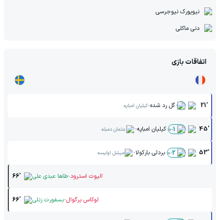
نیویورک نیوجرسی
دنی ماکلی
اتفاقات بازی
-
21'
گل رد شده
کیلیان امباپه
-
45'
کیلیان امباپه
0
-
1
عثمان دمبله
-
53'
بردلی بارکولا
0
-
2
میشل اولیسه
-
الیوت استرود
طاها عبدی علی
66'
-
لوکاس برگوال
بسفورت زنلی
66'