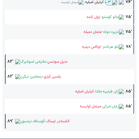
-
74'
کیلیان امباپه
0
-
3
میشل اولیسه
-
75'
مالو گوستو
ژول کنده
-
75'
دزیره دوئه
عثمان دمبله
-
78'
تئو هرناندز
لوکاس دینیه
-
دنیل سونسن
ماتیاس اسوانبرگ
82'
-
یاسین آیاری
بنجامین نیگرن
82'
-
85'
ژان فیلیپه ماتتا
کیلیان امباپه
-
85'
رایان شرکی
میشل اولیسه
-
الکساندر ایساک
گوستاف نیلسون
89'