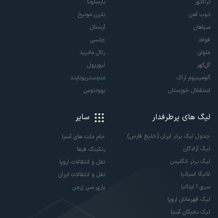
تراکتور
بارسلونا
ذوب آهن
بایرن مونیخ
سپاهان
آرسنال
فولاد
چلسی
ملوان
رئال مادرید
گل‌گهر
لیورپول
آلومینیوم اراک
منچستریونایتد
استقلال خوزستان
یوونتوس
لیگ های پرطرفدار
سایر
جدول لیگ برتر ایران (خلیج فارس)
جام ملت های آسیا
لیگ آزادگان
رنکینگ فیفا
لیگ برتر انگلیس
نقل و انتقالات اروپا
لالیگا اسپانیا
نقل و انتقالات ایران
سری آ ایتالیا
پاری سن ژرمن
لیگ قهرمانان اروپا
لیگ نخبگان آسیا