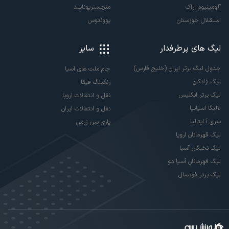
آلومینیوم اراک
منچستریونایتد
استقلال خوزستان
یوونتوس
لیگ های پرطرفدار
سایر
جدول لیگ برتر ایران (خلیج فارس)
جام ملت های آسیا
لیگ آزادگان
رنکینگ فیفا
لیگ برتر انگلیس
نقل و انتقالات اروپا
لالیگا اسپانیا
نقل و انتقالات ایران
سری آ ایتالیا
پاری سن ژرمن
لیگ قهرمانان اروپا
لیگ نخبگان آسیا
لیگ قهرمانان آسیا دو
لیگ برتر فوتسال