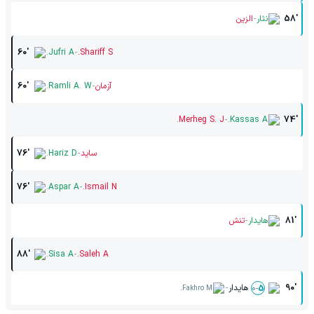
-
58'
نثار
الزین
-
60'
Jufri A.
Shariff S.
-
آزمان
Ramli A. W.
60'
-
Merheg S. J.
Kassas A.
74'
-
ساید
Hariz D.
76'
-
76'
Aspar A.
Ismail N.
-
81'
هایدار
تنش
-
88'
Sisa A.
Saleh A.
-
90'
هایدار
0
-
5
Fakhro M.