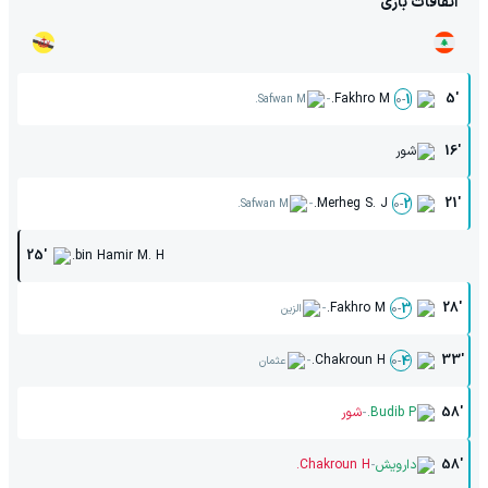
اتفاقات بازی
-
Fakhro M.
5'
0
-
1
Safwan M.
16'
شور
-
Merheg S. J.
21'
0
-
2
Safwan M.
25'
bin Hamir M. H.
-
Fakhro M.
28'
0
-
3
الزین
-
Chakroun H.
33'
0
-
4
عثمان
-
58'
Budib P.
شور
-
58'
دارویش
Chakroun H.