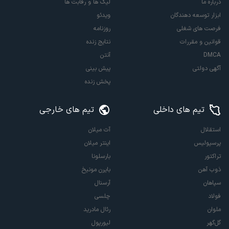
درباره ما
لیگ ها و رقابت ها
ابزار توسعه دهندگان
ویدئو
فرصت های شغلی
روزنامه
قوانین و مقررات
نتایج زنده
DMCA
آنتن
آگهی دولتی
پیش بینی
پخش زنده
تیم های داخلی
تیم های خارجی
استقلال
آث میلان
پرسپولیس
اینتر میلان
تراکتور
بارسلونا
ذوب آهن
بایرن مونیخ
سپاهان
آرسنال
فولاد
چلسی
ملوان
رئال مادرید
گل‌گهر
لیورپول