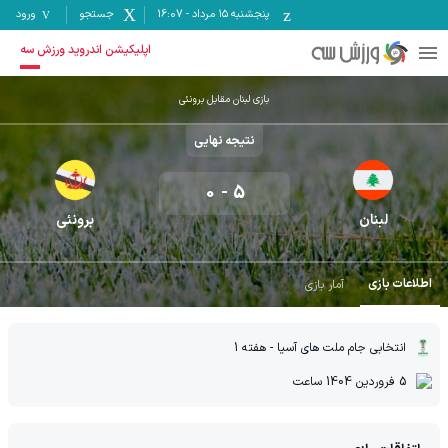
پنجشنبه ۱۵ مرداد
-
16:07
جستجو
ورود
اپلیکیشن اندروید ورزش سه
بازی لبنان مقابل برونئی
نتیجه نهایی
0
-
5
لبنان
برونئی
اطلاعات بازی
آمار بازی
انتخابی جام ملت های آسیا
- هفته 1
5 فروردين 1404
ساعت