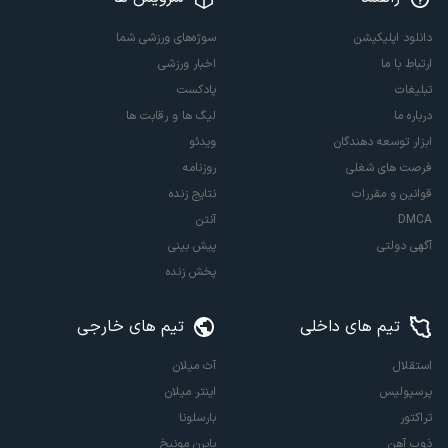
دانلود اپلیکیشن
سوژه‌های ورزشی شما
ارتباط با ما
اخبار ورزشی
تبلیغات
پادکست
درباره ما
لیگ ها و رقابت ها
ابزار توسعه دهندگان
ویدئو
فرصت های شغلی
روزنامه
قوانین و مقررات
نتایج زنده
DMCA
آنتن
آگهی دولتی
پیش بینی
پخش زنده
تیم های داخلی
تیم های خارجی
استقلال
آث میلان
پرسپولیس
اینتر میلان
تراکتور
بارسلونا
ذوب آهن
بایرن مونیخ