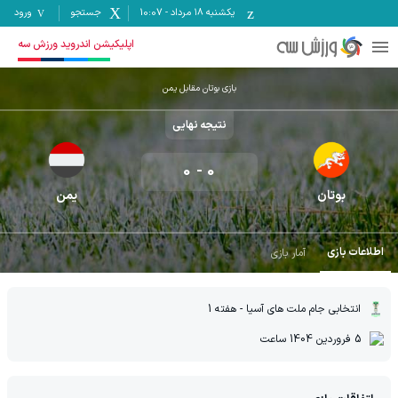
یکشنبه ۱۸ مرداد
-
10:07
جستجو
ورود
اپلیکیشن اندروید ورزش سه
بازی بوتان مقابل یمن
نتیجه نهایی
0
-
0
بوتان
یمن
اطلاعات بازی
آمار بازی
انتخابی جام ملت های آسیا
- هفته 1
5 فروردين 1404
ساعت