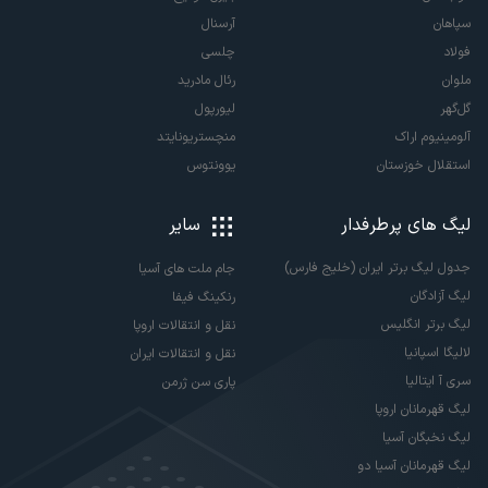
سپاهان
آرسنال
فولاد
چلسی
ملوان
رئال مادرید
گل‌گهر
لیورپول
آلومینیوم اراک
منچستریونایتد
استقلال خوزستان
یوونتوس
لیگ های پرطرفدار
سایر
جدول لیگ برتر ایران (خلیج فارس)
جام ملت های آسیا
لیگ آزادگان
رنکینگ فیفا
لیگ برتر انگلیس
نقل و انتقالات اروپا
لالیگا اسپانیا
نقل و انتقالات ایران
سری آ ایتالیا
پاری سن ژرمن
لیگ قهرمانان اروپا
لیگ نخبگان آسیا
لیگ قهرمانان آسیا دو