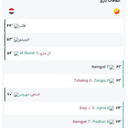
اتفاقات بازی
قالب
44'
الزبیدی
53'
-
ال ماری
Al Sharafi G.
56'
Namgyel T.
62'
-
Tshering O.
Zangpo P.
62'
-
الداهی
مهروس
70'
-
Dorji J. S.
Jigme K.
74'
-
Namgyel T.
Pradhan B.
74'