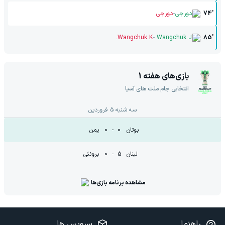
-
74'
دورجی
دورجی
-
Wangchuk K.
Wangchuk J.
85'
بازی‌های هفته
1
انتخابی جام ملت های آسیا
سه شنبه 5 فروردين
بوتان
0
-
0
یمن
لبنان
5
-
0
برونئی
مشاهده برنامه بازی‌ها
راهنما
سرویس ها