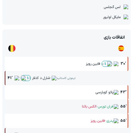
لس آنجلس
مایکل اولیور
اتفاقات بازی
30'
فابین رویز
0
-
1
-
شارل د کتلار
41'
1
-
1
تیموتی کاستانیه
43'
پائو کوبارسی
-
55'
فران تورس
الکس بائنا
-
55'
پدری
فابین رویز