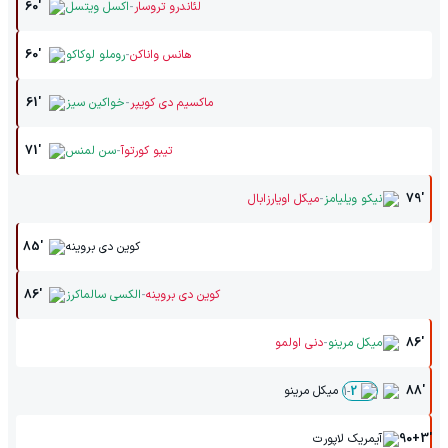
-
لئاندرو تروسار
اکسل ویتسل
60'
-
هانس واناکن
روملو لوکاکو
60'
-
ماکسیم دی کویپر
خواکین سیز
61'
-
تیبو کورتوآ
سن لمنس
71'
-
79'
نیکو ویلیامز
میکل اویارزابال
کوین دی بروینه
85'
-
کوین دی بروینه
الکسی سالماکرز
86'
-
86'
میکل مرینو
دنی اولمو
88'
میکل مرینو
1
-
2
90+3'
آیمریک لاپورت