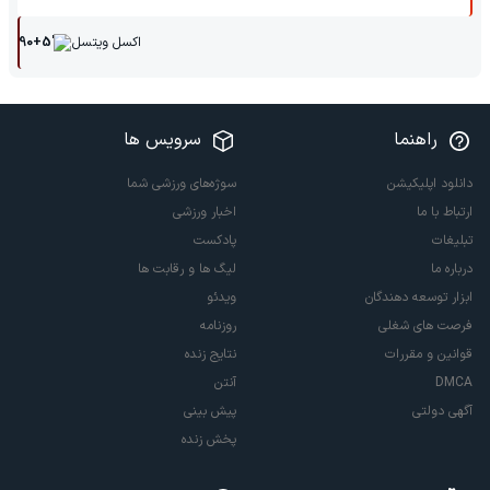
اکسل ویتسل
90+5'
راهنما
سرویس ها
دانلود اپلیکیشن
سوژه‌های ورزشی شما
ارتباط با ما
اخبار ورزشی
تبلیغات
پادکست
درباره ما
لیگ ها و رقابت ها
ابزار توسعه دهندگان
ویدئو
فرصت های شغلی
روزنامه
قوانین و مقررات
نتایج زنده
DMCA
آنتن
آگهی دولتی
پیش بینی
پخش زنده