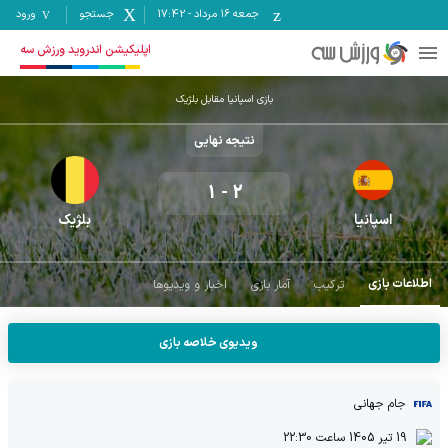
جمعه ۱۶ مرداد
-
17:42
جستجو
ورود
اپلیکیشن اندروید ورزش سه
بازی اسپانیا مقابل بلژیک
نتیجه نهایی
1
-
2
اسپانیا
بلژیک
اطلاعات بازی
ترکیب
آمار بازی
اخبار و ویدیوها
ویدیوی خلاصه بازی
جام جهانی
19 تیر 1405
ساعت
22:30