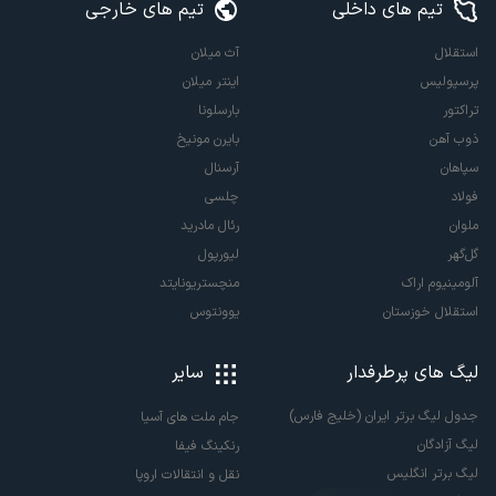
تیم های داخلی
تیم های خارجی
استقلال
آث میلان
پرسپولیس
اینتر میلان
تراکتور
بارسلونا
ذوب آهن
بایرن مونیخ
سپاهان
آرسنال
فولاد
چلسی
ملوان
رئال مادرید
گل‌گهر
لیورپول
آلومینیوم اراک
منچستریونایتد
استقلال خوزستان
یوونتوس
لیگ های پرطرفدار
سایر
جدول لیگ برتر ایران (خلیج فارس)
جام ملت های آسیا
لیگ آزادگان
رنکینگ فیفا
لیگ برتر انگلیس
نقل و انتقالات اروپا