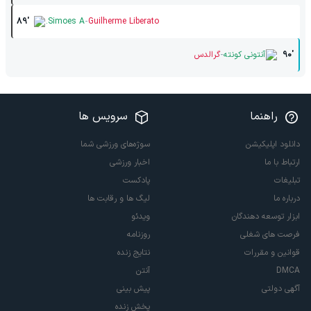
-
89'
Simoes A.
Guilherme Liberato
-
90'
آنتونی کونته
گرالدس
راهنما
سرویس ها
دانلود اپلیکیشن
سوژه‌های ورزشی شما
ارتباط با ما
اخبار ورزشی
تبلیغات
پادکست
درباره ما
لیگ ها و رقابت ها
ابزار توسعه دهندگان
ویدئو
فرصت های شغلی
روزنامه
قوانین و مقررات
نتایج زنده
DMCA
آنتن
آگهی دولتی
پیش بینی
پخش زنده