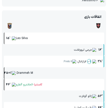
Verissimo F.
اتفاقات بازی
15'
Leo Silva
16'
جرمی لیوولانت
-
38'
لارازابال
0
-
1
Prieto K.
45+1'
Drammeh M.
-
کاستنیا
الخاندرو آلفارو
46'
53'
ژائو گولارت
64'
پاتریک سکوئیرا