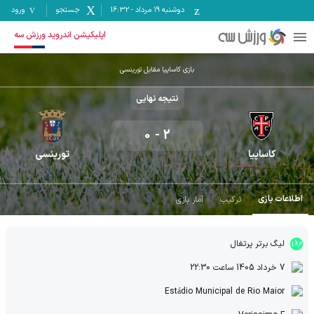
دوشنبه ۱۹ مرداد
-
16:32
جستجو
ورود
اپلیکیشن اندروید ورزش سه
بازی کاساپیا مقابل تورینسی
نتیجه نهایی
0
-
2
کاساپیا
تورینسی
اطلاعات بازی
ترکیب
آمار بازی
لیگ برتر پرتغال
7 خرداد 1405
ساعت
22:30
Estádio Municipal de Rio Maior