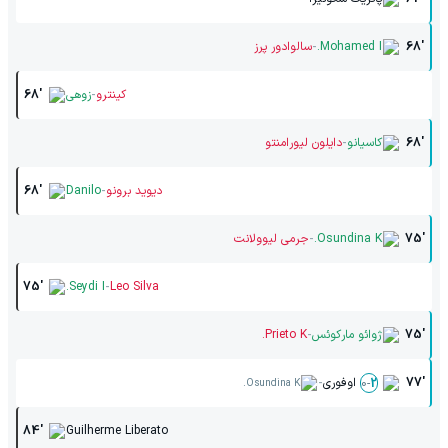
-
68'
Mohamed I.
سالوادور پرز
-
کینترو
زوهی
68'
-
68'
کاسیانو
دایلون لیورامنتو
-
دیوید برونو
Danilo
68'
-
75'
Osundina K.
جرمی لیوولانت
-
75'
Seydi I.
Leo Silva
-
75'
ژوائو مارکوئس
Prieto K.
-
77'
اوفوری
0
-
2
Osundina K.
84'
Guilherme Liberato