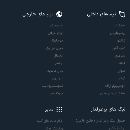
تیم های داخلی
تیم های خارجی
استقلال
آث میلان
پرسپولیس
اینتر میلان
تراکتور
بارسلونا
ذوب آهن
بایرن مونیخ
سپاهان
آرسنال
فولاد
چلسی
ملوان
رئال مادرید
گل‌گهر
لیورپول
آلومینیوم اراک
منچستریونایتد
استقلال خوزستان
یوونتوس
لیگ های پرطرفدار
سایر
جدول لیگ برتر ایران (خلیج فارس)
جام ملت های آسیا
لیگ آزادگان
رنکینگ فیفا