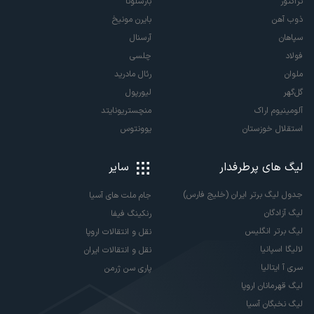
تراکتور
بارسلونا
ذوب آهن
بایرن مونیخ
سپاهان
آرسنال
فولاد
چلسی
ملوان
رئال مادرید
گل‌گهر
لیورپول
آلومینیوم اراک
منچستریونایتد
استقلال خوزستان
یوونتوس
لیگ های پرطرفدار
سایر
جدول لیگ برتر ایران (خلیج فارس)
جام ملت های آسیا
لیگ آزادگان
رنکینگ فیفا
لیگ برتر انگلیس
نقل و انتقالات اروپا
لالیگا اسپانیا
نقل و انتقالات ایران
سری آ ایتالیا
پاری سن ژرمن
لیگ قهرمانان اروپا
لیگ نخبگان آسیا