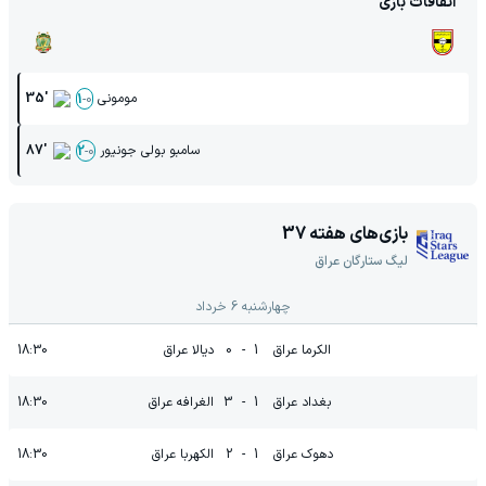
اتفاقات بازی
مومونی
35'
1
-
0
سامبو بولی جونیور
87'
2
-
0
بازی‌های هفته
37
لیگ ستارگان عراق
چهارشنبه 6 خرداد
الکرما عراق
1
-
0
دیالا عراق
18:30
بغداد عراق
1
-
3
الغرافه عراق
18:30
دهوک عراق
1
-
2
الکهربا عراق
18:30