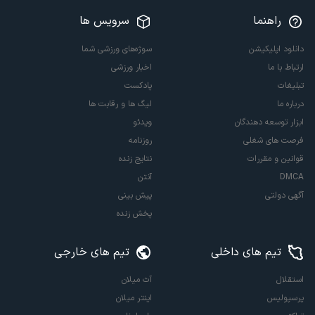
راهنما
سرویس ها
دانلود اپلیکیشن
سوژه‌های ورزشی شما
ارتباط با ما
اخبار ورزشی
تبلیغات
پادکست
درباره ما
لیگ ها و رقابت ها
ابزار توسعه دهندگان
ویدئو
فرصت های شغلی
روزنامه
قوانین و مقررات
نتایج زنده
DMCA
آنتن
آگهی دولتی
پیش بینی
پخش زنده
تیم های داخلی
تیم های خارجی
استقلال
آث میلان
پرسپولیس
اینتر میلان