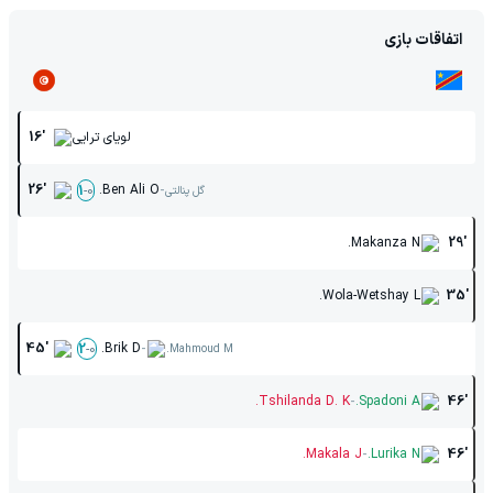
اتفاقات بازی
لویای ترایی
16'
-
26'
Ben Ali O.
1
-
0
گل پنالتی
Makanza N.
29'
Wola-Wetshay L.
35'
-
45'
Brik D.
2
-
0
Mahmoud M.
-
Tshilanda D. K.
Spadoni A.
46'
-
Makala J.
Lurika N.
46'