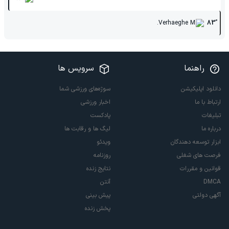
Verhaeghe M.
83'
راهنما
سرویس ها
دانلود اپلیکیشن
سوژه‌های ورزشی شما
ارتباط با ما
اخبار ورزشی
تبلیغات
پادکست
درباره ما
لیگ ها و رقابت ها
ابزار توسعه دهندگان
ویدئو
فرصت های شغلی
روزنامه
قوانین و مقررات
نتایج زنده
DMCA
آنتن
آگهی دولتی
پیش بینی
پخش زنده