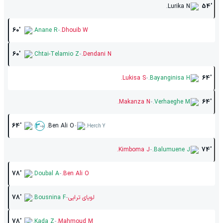
Lurika N.
54'
-
60'
Anane R.
Dhouib W.
-
60'
Chtai-Telamio Z.
Dendani N.
-
Lukisa S.
Bayanginisa H.
64'
-
Makanza N.
Verhaeghe M.
64'
-
64'
Ben Ali O.
3
-
0
Herch Y.
-
Kimboma J.
Balumuene J.
74'
-
78'
Doubal A.
Ben Ali O.
-
لویای ترایی
Bousnina F.
78'
-
78'
Kada Z.
Mahmoud M.