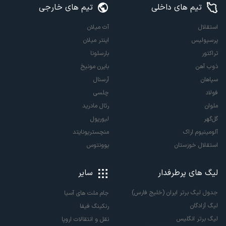
تیم های داخلی
تیم های خارجی
استقلال
آث میلان
پرسپولیس
اینتر میلان
تراکتور
بارسلونا
ذوب آهن
بایرن مونیخ
سپاهان
آرسنال
فولاد
چلسی
ملوان
رئال مادرید
گل‌گهر
لیورپول
آلومینیوم اراک
منچستریونایتد
استقلال خوزستان
یوونتوس
لیگ های پرطرفدار
سایر
جدول لیگ برتر ایران (خلیج فارس)
جام ملت های آسیا
لیگ آزادگان
رنکینگ فیفا
لیگ برتر انگلیس
نقل و انتقالات اروپا