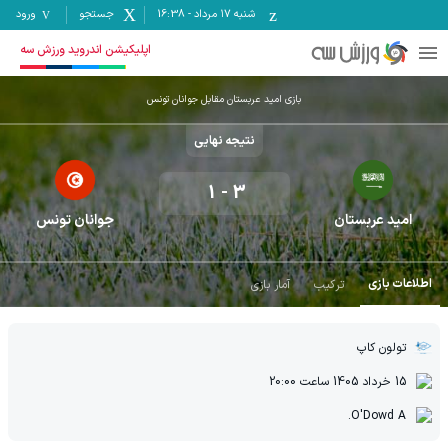
شنبه ۱۷ مرداد
-
16:38
جستجو
ورود
اپلیکیشن اندروید ورزش سه
بازی امید عربستان مقابل جوانان تونس
نتیجه نهایی
1
-
3
امید عربستان
جوانان تونس
اطلاعات بازی
ترکیب
آمار بازی
تولون کاپ
15 خرداد 1405
ساعت
20:00
O'Dowd A.