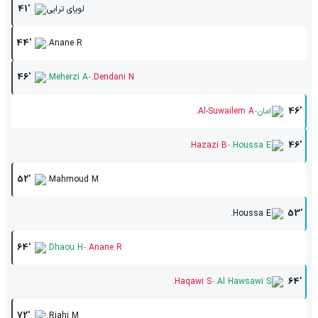
لویای ترایی
41'
44'
Anane R.
-
46'
Meherzi A.
Dendani N.
-
46'
امان
Al-Suwailem A.
-
Hazazi B.
Houssa E.
46'
52'
Mahmoud M.
Houssa E.
53'
-
64'
Dhaou H.
Anane R.
-
Haqawi S.
Al Hawsawi S.
64'
72'
Riahi M.