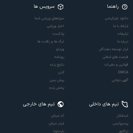
راهنما
سرویس ها
دانلود اپلیکیشن
سوژه‌های ورزشی شما
ارتباط با ما
اخبار ورزشی
تبلیغات
پادکست
درباره ما
لیگ ها و رقابت ها
ابزار توسعه دهندگان
ویدئو
فرصت های شغلی
روزنامه
قوانین و مقررات
نتایج زنده
DMCA
آنتن
آگهی دولتی
پیش بینی
پخش زنده
تیم های داخلی
تیم های خارجی
استقلال
آث میلان
پرسپولیس
اینتر میلان
تراکتور
بارسلونا