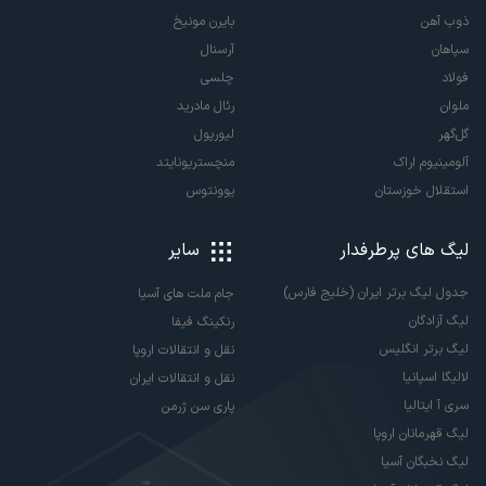
ذوب آهن
بایرن مونیخ
سپاهان
آرسنال
فولاد
چلسی
ملوان
رئال مادرید
گل‌گهر
لیورپول
آلومینیوم اراک
منچستریونایتد
استقلال خوزستان
یوونتوس
لیگ های پرطرفدار
سایر
جدول لیگ برتر ایران (خلیج فارس)
جام ملت های آسیا
لیگ آزادگان
رنکینگ فیفا
لیگ برتر انگلیس
نقل و انتقالات اروپا
لالیگا اسپانیا
نقل و انتقالات ایران
سری آ ایتالیا
پاری سن ژرمن
لیگ قهرمانان اروپا
لیگ نخبگان آسیا