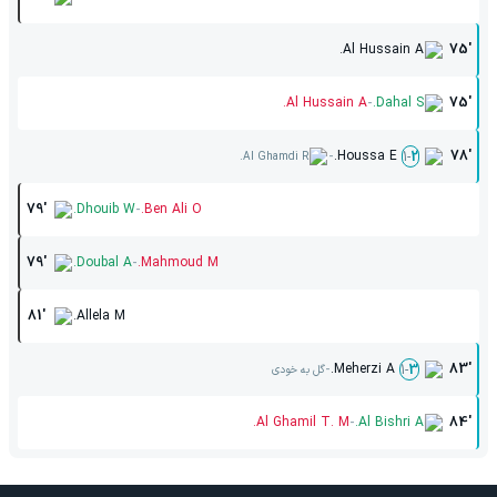
Al Hussain A.
75'
-
Al Hussain A.
Dahal S.
75'
-
Houssa E.
78'
1
-
2
Al Ghamdi R.
-
79'
Dhouib W.
Ben Ali O.
-
79'
Doubal A.
Mahmoud M.
81'
Allela M.
-
Meherzi A.
83'
1
-
3
گل به خودی
-
Al Ghamil T. M.
Al Bishri A.
84'