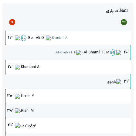
اتفاقات بازی
-
12'
Ben Ali O.
1
-
0
Khardani A.
-
Al Ghamil T. M.
20'
1
-
1
Al-Khaibri T. F.
20'
Khardani A.
31'
بارنوی
35'
Herch Y.
38'
Riahi M.
لویای ترایی
41'