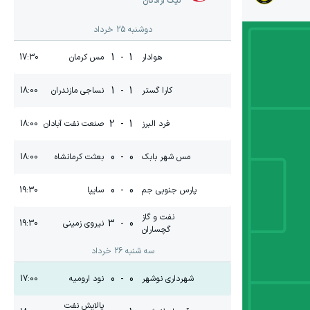
لیگ آزادگان
دوشنبه 25 خرداد
1
-
1
هوادار
مس کرمان
17:30
1
-
1
کارا گستر
نساجی مازندران
18:00
2
-
1
فرد البرز
صنعت نفت آبادان
18:00
0
-
0
مس شهر بابک
بعثت کرمانشاه
18:00
0
-
0
پارس جنوبی جم
سایپا
19:30
نفت و گاز
3
-
0
نیروی زمینی
19:30
گچساران
سه شنبه 26 خرداد
0
-
0
شهرداری نوشهر
نود ارومیه
17:00
پالایش نفت