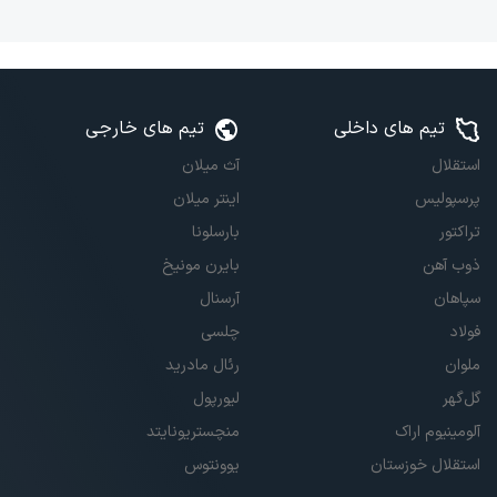
تیم های داخلی
تیم های خارجی
استقلال
آث میلان
پرسپولیس
اینتر میلان
تراکتور
بارسلونا
ذوب آهن
بایرن مونیخ
سپاهان
آرسنال
فولاد
چلسی
ملوان
رئال مادرید
گل‌گهر
لیورپول
آلومینیوم اراک
منچستریونایتد
استقلال خوزستان
یوونتوس