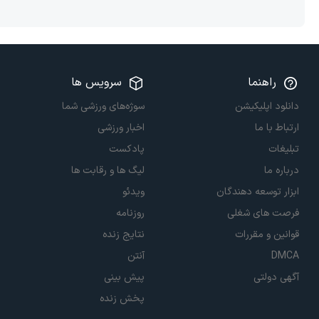
راهنما
سرویس ها
دانلود اپلیکیشن
سوژه‌های ورزشی شما
ارتباط با ما
اخبار ورزشی
تبلیغات
پادکست
درباره ما
لیگ ها و رقابت ها
ابزار توسعه دهندگان
ویدئو
فرصت های شغلی
روزنامه
قوانین و مقررات
نتایج زنده
DMCA
آنتن
آگهی دولتی
پیش بینی
پخش زنده