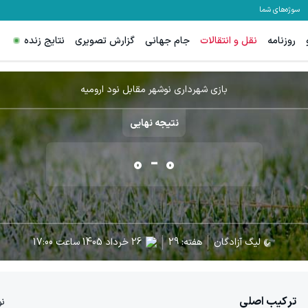
سوژه‌های شما
روزنامه
نقل و انتقالات
جام جهانی
گزارش تصویری
نتایج زنده
بازی شهرداری نوشهر مقابل نود ارومیه
نتیجه نهایی
0
-
0
لیگ آزادگان
هفته:
29
26 خرداد 1405
ساعت
17:00
ترکیب اصلی
نو