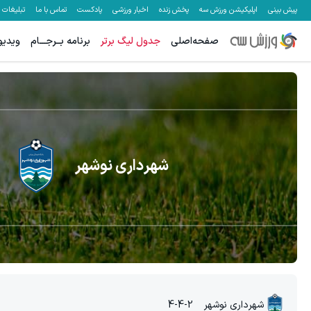
پیش بینی
اپلیکیشن ورزش سه
پخش زنده
اخبار ورزشی
پادکست
تماس با ما
تبلیغات
صفحه‌اصلی
جدول لیگ برتر
برنامه بــرجـــام
ویدیو
شهرداری نوشهر
شهرداری نوشهر
4-4-2