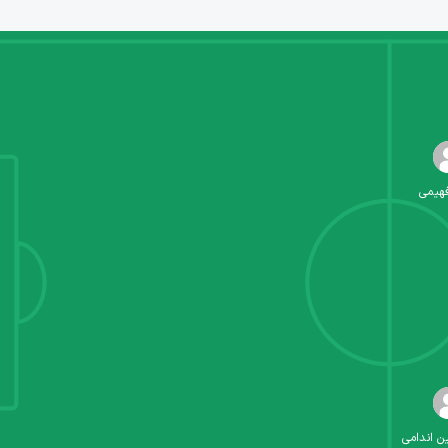
فهیمی
 اندامی