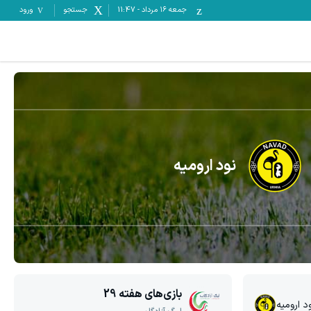
جمعه ۱۶ مرداد
-
11:47
جستجو
ورود
نود ارومیه
بازی‌های هفته
29
د ارومیه