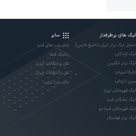
لیگ های پرطرفدار
سایر
جدول لیگ برتر ایران (خلیج فارس)
جام ملت های آسیا
لیگ آزادگان
رنکینگ فیفا
لیگ برتر انگلیس
نقل و انتقالات اروپا
لالیگا اسپانیا
نقل و انتقالات ایران
سری آ ایتالیا
پاری سن ژرمن
لیگ قهرمانان اروپا
لیگ نخبگان آسیا
لیگ قهرمانان آسیا دو
لیگ برتر فوتسال