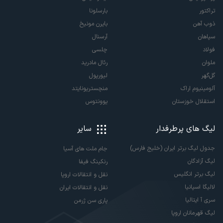
تراکتور
بارسلونا
ذوب آهن
بایرن مونیخ
سپاهان
آرسنال
فولاد
چلسی
ملوان
رئال مادرید
گل‌گهر
لیورپول
آلومینیوم اراک
منچستریونایتد
استقلال خوزستان
یوونتوس
لیگ های پرطرفدار
سایر
جدول لیگ برتر ایران (خلیج فارس)
جام ملت های آسیا
لیگ آزادگان
رنکینگ فیفا
لیگ برتر انگلیس
نقل و انتقالات اروپا
لالیگا اسپانیا
نقل و انتقالات ایران
سری آ ایتالیا
پاری سن ژرمن
لیگ قهرمانان اروپا