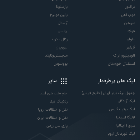
تراکتور
بارسلونا
ذوب آهن
بایرن مونیخ
سپاهان
آرسنال
فولاد
چلسی
ملوان
رئال مادرید
گل‌گهر
لیورپول
آلومینیوم اراک
منچستریونایتد
استقلال خوزستان
یوونتوس
لیگ های پرطرفدار
سایر
جدول لیگ برتر ایران (خلیج فارس)
جام ملت های آسیا
لیگ آزادگان
رنکینگ فیفا
لیگ برتر انگلیس
نقل و انتقالات اروپا
لالیگا اسپانیا
نقل و انتقالات ایران
سری آ ایتالیا
پاری سن ژرمن
لیگ قهرمانان اروپا