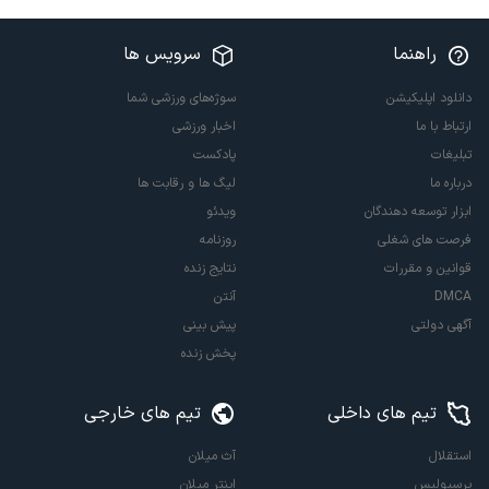
راهنما
سرویس ها
دانلود اپلیکیشن
سوژه‌های ورزشی شما
ارتباط با ما
اخبار ورزشی
تبلیغات
پادکست
درباره ما
لیگ ها و رقابت ها
ابزار توسعه دهندگان
ویدئو
فرصت های شغلی
روزنامه
قوانین و مقررات
نتایج زنده
DMCA
آنتن
آگهی دولتی
پیش بینی
پخش زنده
تیم های داخلی
تیم های خارجی
استقلال
آث میلان
پرسپولیس
اینتر میلان