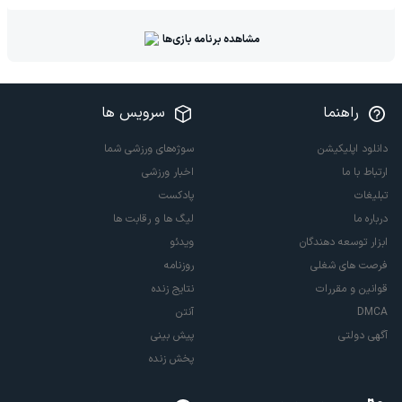
مشاهده برنامه بازی‌ها
راهنما
سرویس ها
دانلود اپلیکیشن
سوژه‌های ورزشی شما
ارتباط با ما
اخبار ورزشی
تبلیغات
پادکست
درباره ما
لیگ ها و رقابت ها
ابزار توسعه دهندگان
ویدئو
فرصت های شغلی
روزنامه
قوانین و مقررات
نتایج زنده
DMCA
آنتن
آگهی دولتی
پیش بینی
پخش زنده