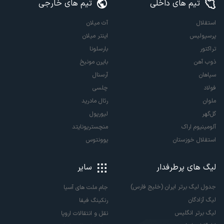
تیم های داخلی
تیم های خارجی
استقلال
آث میلان
پرسپولیس
اینتر میلان
تراکتور
بارسلونا
ذوب آهن
بایرن مونیخ
سپاهان
آرسنال
فولاد
چلسی
ملوان
رئال مادرید
گل‌گهر
لیورپول
آلومینیوم اراک
منچستریونایتد
استقلال خوزستان
یوونتوس
لیگ های پرطرفدار
سایر
جدول لیگ برتر ایران (خلیج فارس)
جام ملت های آسیا
لیگ آزادگان
رنکینگ فیفا
لیگ برتر انگلیس
نقل و انتقالات اروپا