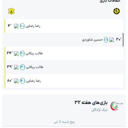
اتفاقات بازی
رضا رضایی
4'
1
-
0
30'
حسین شاوردی
1
-
1
طالب ریکانی
34'
2
-
1
طالب ریکانی
39'
3
-
1
رضا رضایی
80'
4
-
1
بازی‌های هفته
32
لیگ آزادگان
پنج شنبه 11 تیر