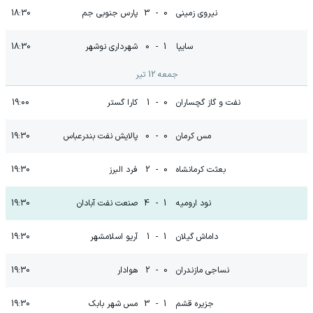
نیروی زمینی
0
-
3
پارس جنوبی جم
18:30
سایپا
1
-
0
شهرداری نوشهر
18:30
جمعه 12 تیر
نفت و گاز گچساران
0
-
1
کارا گستر
19:00
مس کرمان
0
-
0
پالایش نفت بندرعباس
19:30
بعثت کرمانشاه
0
-
2
فرد البرز
19:30
نود ارومیه
1
-
4
صنعت نفت آبادان
19:30
داماش گیلان
1
-
1
آریو اسلامشهر
19:30
نساجی مازندران
0
-
2
هوادار
19:30
جزیره قشم
1
-
3
مس شهر بابک
19:30