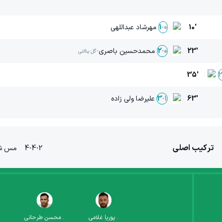
10'
مهرشاد عبداللهی
1
-
0
23'
محمدحسین باصری
-
2
-
0
گل پنالتی
35'
63'
علیرضا ولی زاده
3
-
1
ترکیب اصلی
4-4-2
مس شه
.
پوریا غلامی
.
محسن طرحانی