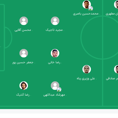
ان مطهری
.
محمدحسین باصری
.
مجید تاجیک
.
محسن آقایی
.
.
رضا خانی
.
جعفر حسین پور
ر صادقی
.
علی وزیری پناه
.
مهرشاد عبداللهی
.
رضا آنتیک