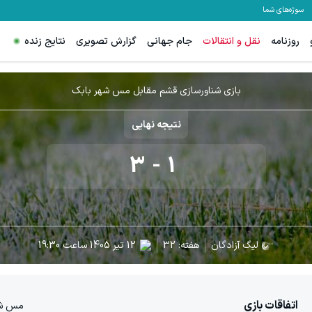
سوژه‌های شما
روزنامه
نقل و انتقالات
جام جهانی
گزارش تصویری
نتایج زنده
بازی شناورسازی قشم مقابل مس شهر بابک
نتیجه نهایی
3
-
1
لیگ آزادگان
هفته:
32
12 تیر 1405
ساعت
19:30
اتفاقات بازی
مس شه