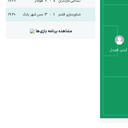
2
-
0
نساجی مازندران
هوادار
19:30
3
-
1
شناورسازی قشم
مس شهر بابک
19:30
مشاهده برنامه بازی‌ها
آیدین قویدل