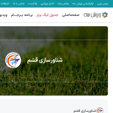
پیش بینی
اپلیکیشن ورزش سه
پخش زنده
اخبار ورزشی
پادکست
تماس با ما
تبلیغات
صفحه‌اصلی
جدول لیگ برتر
برنامه بــرجـــام
ویدیو
شناورسازی قشم
شناورسازی قشم