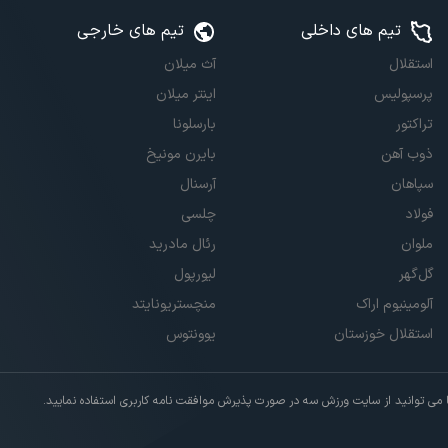
تیم های داخلی
تیم های خارجی
استقلال
آث میلان
پرسپولیس
اینتر میلان
تراکتور
بارسلونا
ذوب آهن
بایرن مونیخ
سپاهان
آرسنال
فولاد
چلسی
ملوان
رئال مادرید
گل‌گهر
لیورپول
آلومینیوم اراک
منچستریونایتد
استقلال خوزستان
یوونتوس
ی توانید از سایت ورزش سه در صورت پذیرش موافقت نامه کاربری استفاده نمایید.