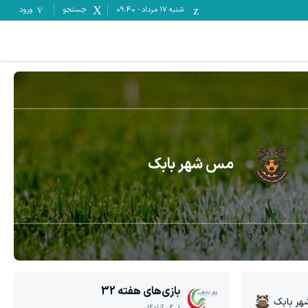
شنبه ۱۷ مرداد
-
09:40
جستجو
ورود
مس شهر بابک
بازی‌های هفته
32
ر بابک