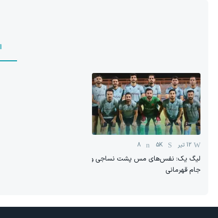
ا
12 تیر
5K
8
لیگ یک: نفس‎های مس پشت نساجی و
جام قهرمانی