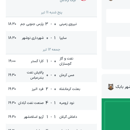
لیگ آزادگان
پنج شنبه 11 تیر
3
-
0
نیروی زمینی
پارس جنوبی جم
18:30
0
-
1
سایپا
شهرداری نوشهر
18:30
جمعه 12 تیر
نفت و گاز
1
-
0
کارا گستر
19:00
گچساران
پالایش نفت
0
-
0
مس کرمان
19:30
بندرعباس
ر بابک
2
-
0
بعثت کرمانشاه
فرد البرز
19:30
4
-
1
نود ارومیه
صنعت نفت آبادان
19:30
1
-
1
داماش گیلان
آریو اسلامشهر
19:30