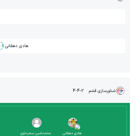
هادی دهقانی
2
-
1
شناورسازی قشم
4-4-2
.
هادی دهقانی
.
محمدامین سعیداوی