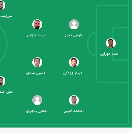
.
امیرارسل
.
فردین بحری
.
میلاد جهانی
.
احمد مهرابی
.
میثم جودکی
.
حسین مددی
.
علی اصغ
.
محمد امینی
.
معین رنجبری