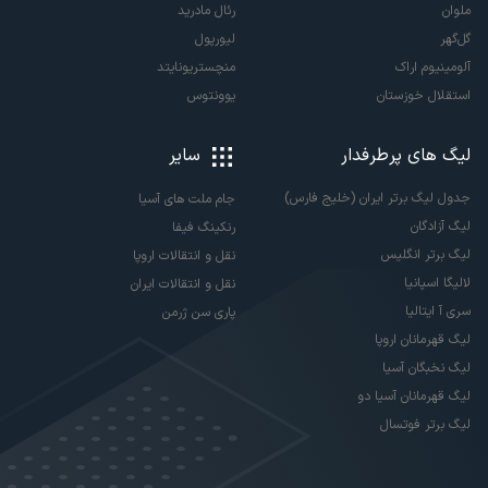
ملوان
رئال مادرید
گل‌گهر
لیورپول
آلومینیوم اراک
منچستریونایتد
استقلال خوزستان
یوونتوس
لیگ های پرطرفدار
سایر
جدول لیگ برتر ایران (خلیج فارس)
جام ملت های آسیا
لیگ آزادگان
رنکینگ فیفا
لیگ برتر انگلیس
نقل و انتقالات اروپا
لالیگا اسپانیا
نقل و انتقالات ایران
سری آ ایتالیا
پاری سن ژرمن
لیگ قهرمانان اروپا
لیگ نخبگان آسیا
لیگ قهرمانان آسیا دو
لیگ برتر فوتسال