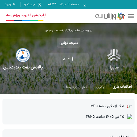
جمعه ۱۶ مرداد
-
01:38
جستجو
ورود
اپلیکیشن اندروید ورزش سه
بازی سایپا مقابل پالایش نفت بندرعباس
نتیجه نهایی
0
-
1
سایپا
پالایش نفت بندرعباس
اطلاعات بازی
ترکیب
اخبار و ویدیوها
لیگ آزادگان
- هفته 34
25 تیر 1405
ساعت
19:45