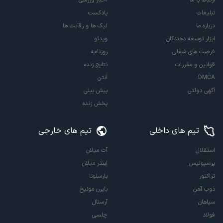
تبلیغات
پادکست
درباره ما
لیگ ها و رقابت ها
ابزار توسعه دهندگان
ویدئو
فرصت های شغلی
روزنامه
قوانین و مقررات
نتایج زنده
DMCA
آنتن
آگهی دولتی
پیش بینی
پخش زنده
تیم های داخلی
تیم های خارجی
استقلال
آث میلان
پرسپولیس
اینتر میلان
تراکتور
بارسلونا
ذوب آهن
بایرن مونیخ
سپاهان
آرسنال
فولاد
چلسی