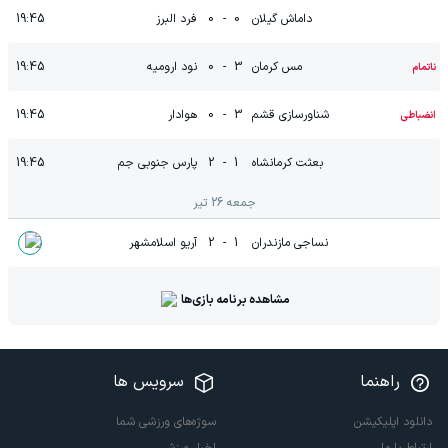
داماش گیلان
0
-
0
فرد البرز
19:45
مس کرمان
3
-
0
نود ارومیه
19:45
ناتمام
شناورسازی قشم
3
-
0
هوادار
19:45
انضباطی
بعثت کرمانشاه
1
-
2
پارس جنوبی جم
19:45
جمعه 26 تیر
نساجی مازندران
1
-
2
آریو اسلامشهر
مشاهده برنامه بازی‌ها
راهنما
سرویس ها
دانلود اپلیکیشن
سوژه‌های ورزشی شما
ارتباط با ما
اخبار ورزشی