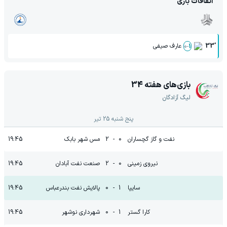
اتفاقات بازی
33'
عارف صیفی
0
-
1
بازی‌های هفته
34
لیگ آزادگان
پنج شنبه 25 تیر
نفت و گاز گچساران
0
-
2
مس شهر بابک
19:45
نیروی زمینی
0
-
2
صنعت نفت آبادان
19:45
سایپا
1
-
0
پالایش نفت بندرعباس
19:45
کارا گستر
1
-
0
شهرداری نوشهر
19:45