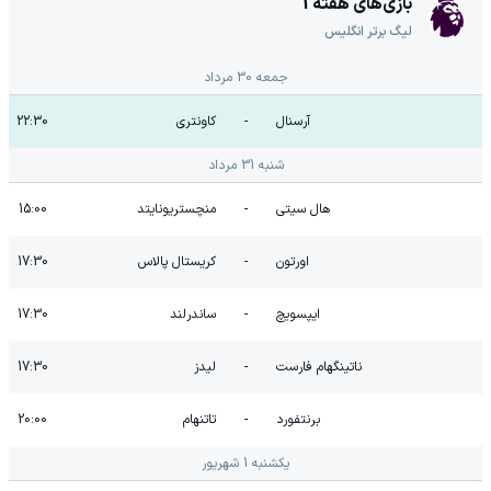
بازی‌های هفته
1
لیگ برتر انگلیس
جمعه 30 مرداد
آرسنال
-
کاونتری
22:30
شنبه 31 مرداد
هال سیتی
-
منچستریونایتد
15:00
اورتون
-
کریستال پالاس
17:30
ایپسویچ
-
ساندرلند
17:30
ناتینگهام فارست
-
لیدز
17:30
برنتفورد
-
تاتنهام
20:00
یکشنبه 1 شهریور