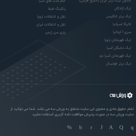
جدول لیگ برتر ایران (خلیج فارس)
جام ملت های آسیا
لیگ آزادگان
رنکینگ فیفا
لیگ برتر انگلیس
نقل و انتقالات اروپا
لالیگا اسپانیا
نقل و انتقالات ایران
سری آ ایتالیا
پاری سن ژرمن
لیگ قهرمانان اروپا
لیگ نخبگان آسیا
لیگ قهرمانان آسیا دو
لیگ برتر فوتسال
تمام حقوق مادی و معنوی این سایت متعلق به ورزش سه می باشد. شما می توانید از
سایت ورزش سه در صورت پذیرش موافقت نامه کاربری استفاده نمایید.