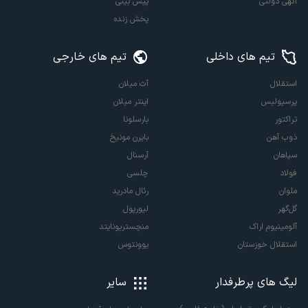
آگهی دولتی
پیش بینی
پخش زنده
تیم های داخلی
تیم های خارجی
استقلال
آث میلان
پرسپولیس
اینتر میلان
تراکتور
بارسلونا
ذوب آهن
بایرن مونیخ
سپاهان
آرسنال
فولاد
چلسی
ملوان
رئال مادرید
گل‌گهر
لیورپول
آلومینیوم اراک
منچستریونایتد
استقلال خوزستان
یوونتوس
لیگ های پرطرفدار
سایر