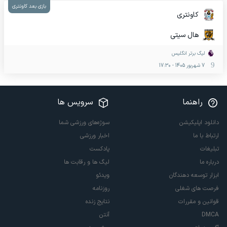
بازی بعد کاونتری
کاونتری
هال سیتی
لیگ برتر انگلیس
7 شهریور 1405
-
17:30
راهنما
سرویس ها
دانلود اپلیکیشن
سوژه‌های ورزشی شما
ارتباط با ما
اخبار ورزشی
تبلیغات
پادکست
درباره ما
لیگ ها و رقابت ها
ابزار توسعه دهندگان
ویدئو
فرصت های شغلی
روزنامه
قوانین و مقررات
نتایج زنده
DMCA
آنتن