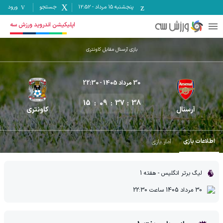
پنجشنبه ۱۵ مرداد
-
12:52
جستجو
ورود
اپلیکیشن اندروید ورزش سه
بازی آرسنال مقابل کاونتری
30 مرداد 1405
- 22:30
15
09
37
38
آرسنال
کاونتری
اطلاعات بازی
آمار بازی
لیگ برتر انگلیس
- هفته 1
30 مرداد 1405
ساعت
22:30