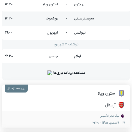
برایتون
-
استون ویلا
16:30
منچسترسیتی
-
بورنموث
16:30
نیوکسل
-
لیورپول
19:00
دوشنبه 2 شهریور
فولام
-
چلسی
22:30
مشاهده برنامه بازی‌ها
بازی بعد آرسنال
استون ویلا
آرسنال
لیگ برتر انگلیس
9 شهریور 1405
-
22:30