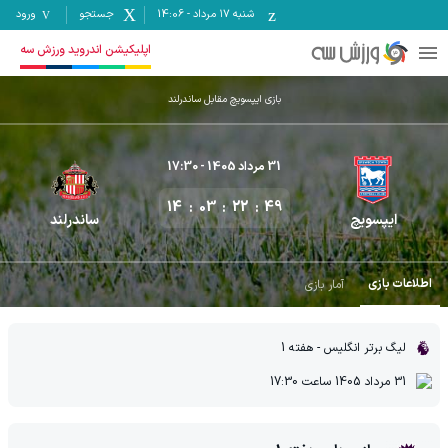
شنبه ۱۷ مرداد
-
14:06
جستجو
ورود
اپلیکیشن اندروید ورزش سه
بازی ایپسویچ مقابل ساندرلند
31 مرداد 1405
- 17:30
14
03
22
49
ایپسویچ
ساندرلند
اطلاعات بازی
آمار بازی
لیگ برتر انگلیس
- هفته 1
31 مرداد 1405
ساعت
17:30