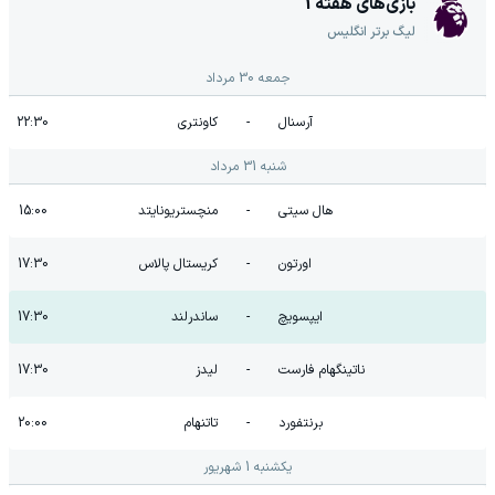
بازی‌های هفته
1
لیگ برتر انگلیس
جمعه 30 مرداد
آرسنال
-
کاونتری
22:30
شنبه 31 مرداد
هال سیتی
-
منچستریونایتد
15:00
اورتون
-
کریستال پالاس
17:30
ایپسویچ
-
ساندرلند
17:30
ناتینگهام فارست
-
لیدز
17:30
برنتفورد
-
تاتنهام
20:00
یکشنبه 1 شهریور