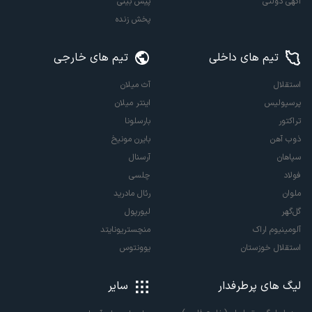
آگهی دولتی
پیش بینی
پخش زنده
تیم های داخلی
تیم های خارجی
استقلال
آث میلان
پرسپولیس
اینتر میلان
تراکتور
بارسلونا
ذوب آهن
بایرن مونیخ
سپاهان
آرسنال
فولاد
چلسی
ملوان
رئال مادرید
گل‌گهر
لیورپول
آلومینیوم اراک
منچستریونایتد
استقلال خوزستان
یوونتوس
لیگ های پرطرفدار
سایر