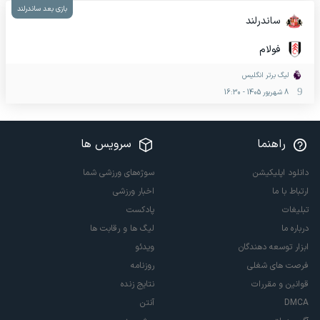
بازی بعد ساندرلند
ساندرلند
فولام
لیگ برتر انگلیس
8 شهریور 1405
-
16:30
راهنما
سرویس ها
دانلود اپلیکیشن
سوژه‌های ورزشی شما
ارتباط با ما
اخبار ورزشی
تبلیغات
پادکست
درباره ما
لیگ ها و رقابت ها
ابزار توسعه دهندگان
ویدئو
فرصت های شغلی
روزنامه
قوانین و مقررات
نتایج زنده
DMCA
آنتن