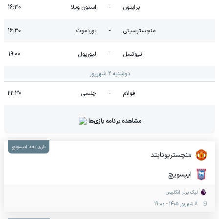
برایتون
-
استون ویلا
16:30
منچسترسیتی
-
بورنموث
16:30
نیوکسل
-
لیورپول
19:00
دوشنبه 2 شهریور
فولام
-
چلسی
22:30
مشاهده برنامه بازی‌ها
بازی بعد ایپسویچ
منچستریونایتد
ایپسویچ
لیگ برتر انگلیس
8 شهریور 1405
-
19:00