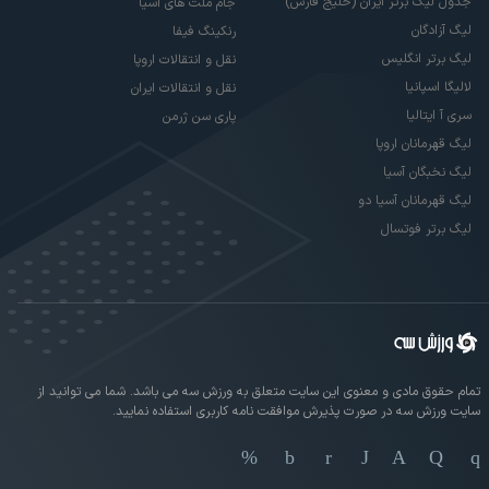
جدول لیگ برتر ایران (خلیج فارس)
جام ملت های آسیا
لیگ آزادگان
رنکینگ فیفا
لیگ برتر انگلیس
نقل و انتقالات اروپا
لالیگا اسپانیا
نقل و انتقالات ایران
سری آ ایتالیا
پاری سن ژرمن
لیگ قهرمانان اروپا
لیگ نخبگان آسیا
لیگ قهرمانان آسیا دو
لیگ برتر فوتسال
تمام حقوق مادی و معنوی این سایت متعلق به ورزش سه می باشد. شما می توانید از
سایت ورزش سه در صورت پذیرش موافقت نامه کاربری استفاده نمایید.