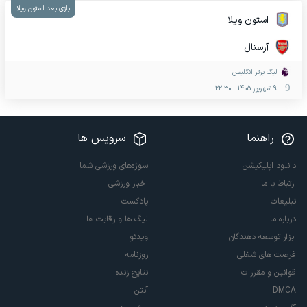
بازی بعد استون ویلا
استون ویلا
آرسنال
لیگ برتر انگلیس
9 شهریور 1405
-
22:30
راهنما
سرویس ها
دانلود اپلیکیشن
سوژه‌های ورزشی شما
ارتباط با ما
اخبار ورزشی
تبلیغات
پادکست
درباره ما
لیگ ها و رقابت ها
ابزار توسعه دهندگان
ویدئو
فرصت های شغلی
روزنامه
قوانین و مقررات
نتایج زنده
DMCA
آنتن