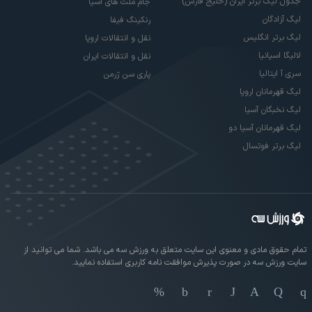
جدول لیگ برتر ایران (خلیج فارس)
جام ملت های آسیا
لیگ آزادگان
رنکینگ فیفا
لیگ برتر انگلیس
نقل و انتقالات اروپا
لالیگا اسپانیا
نقل و انتقالات ایران
سری آ ایتالیا
پاری سن ژرمن
لیگ قهرمانان اروپا
لیگ نخبگان آسیا
لیگ قهرمانان آسیا دو
لیگ برتر فوتسال
تمام حقوق مادی و معنوی این سایت متعلق به ورزش سه می باشد. شما می توانید از
سایت ورزش سه در صورت پذیرش موافقت نامه کاربری استفاده نمایید.