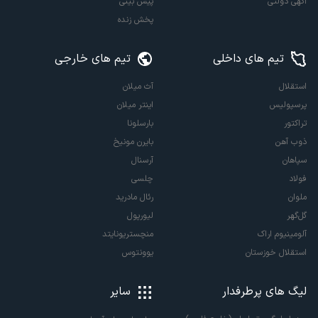
آگهی دولتی
پیش بینی
پخش زنده
تیم های داخلی
تیم های خارجی
استقلال
آث میلان
پرسپولیس
اینتر میلان
تراکتور
بارسلونا
ذوب آهن
بایرن مونیخ
سپاهان
آرسنال
فولاد
چلسی
ملوان
رئال مادرید
گل‌گهر
لیورپول
آلومینیوم اراک
منچستریونایتد
استقلال خوزستان
یوونتوس
لیگ های پرطرفدار
سایر