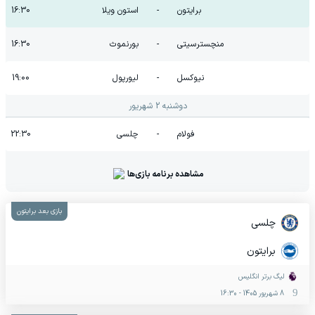
برایتون
-
استون ویلا
16:30
منچسترسیتی
-
بورنموث
16:30
نیوکسل
-
لیورپول
19:00
دوشنبه 2 شهریور
فولام
-
چلسی
22:30
مشاهده برنامه بازی‌ها
بازی بعد برایتون
چلسی
برایتون
لیگ برتر انگلیس
8 شهریور 1405
-
16:30