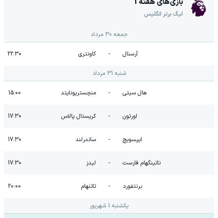
بازی‌های هفته
1
لیگ برتر انگلیس
جمعه 30 مرداد
آرسنال
-
کاونتری
22:30
شنبه 31 مرداد
هال سیتی
-
منچستریونایتد
15:00
اورتون
-
کریستال پالاس
17:30
ایپسویچ
-
ساندرلند
17:30
ناتینگهام فارست
-
لیدز
17:30
برنتفورد
-
تاتنهام
20:00
یکشنبه 1 شهریور