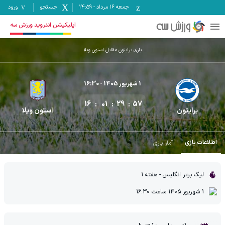
جمعه ۱۶ مرداد
-
14:59
جستجو
ورود
اپلیکیشن اندروید ورزش سه
بازی برایتون مقابل استون ویلا
1 شهریور 1405
- 16:30
16
01
29
56
برایتون
استون ویلا
اطلاعات بازی
آمار بازی
لیگ برتر انگلیس
- هفته 1
1 شهریور 1405
ساعت
16:30