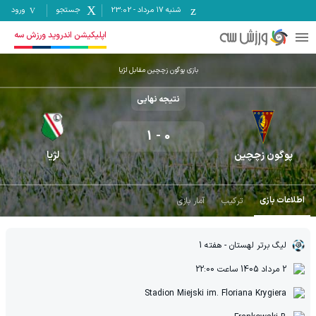
شنبه ۱۷ مرداد
-
23:02
جستجو
ورود
اپلیکیشن اندروید ورزش سه
بازی پوگون زچچین مقابل لژیا
نتیجه نهایی
1
-
0
پوگون زچچین
لژیا
اطلاعات بازی
ترکیب
آمار بازی
لیگ برتر لهستان
- هفته 1
2 مرداد 1405
ساعت
22:00
Stadion Miejski im. Floriana Krygiera