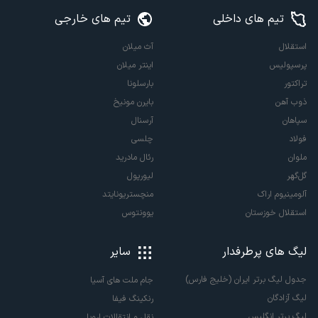
تیم های داخلی
تیم های خارجی
استقلال
آث میلان
پرسپولیس
اینتر میلان
تراکتور
بارسلونا
ذوب آهن
بایرن مونیخ
سپاهان
آرسنال
فولاد
چلسی
ملوان
رئال مادرید
گل‌گهر
لیورپول
آلومینیوم اراک
منچستریونایتد
استقلال خوزستان
یوونتوس
لیگ های پرطرفدار
سایر
جدول لیگ برتر ایران (خلیج فارس)
جام ملت های آسیا
لیگ آزادگان
رنکینگ فیفا
لیگ برتر انگلیس
نقل و انتقالات اروپا