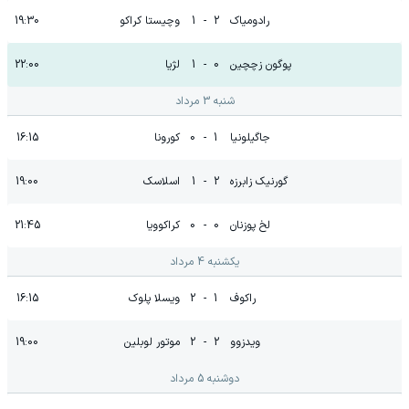
رادومیاک
2
-
1
وچیستا کراکو
19:30
پوگون زچچین
0
-
1
لژیا
22:00
شنبه 3 مرداد
جاگیلونیا
1
-
0
کورونا
16:15
گورنیک زابرزه
2
-
1
اسلاسک
19:00
لخ پوزنان
0
-
0
کراکوویا
21:45
یکشنبه 4 مرداد
راکوف
1
-
2
ویسلا پلوک
16:15
ویدزوو
2
-
2
موتور لوبلین
19:00
دوشنبه 5 مرداد