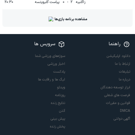
زاگلبیه
2
-
0
پیاست گلیویتسه
20:30
مشاهده برنامه بازی‌ها
راهنما
سرویس ها
دانلود اپلیکیشن
سوژه‌های ورزشی شما
ارتباط با ما
اخبار ورزشی
تبلیغات
پادکست
درباره ما
لیگ ها و رقابت ها
ابزار توسعه دهندگان
ویدئو
فرصت های شغلی
روزنامه
قوانین و مقررات
نتایج زنده
DMCA
آنتن
آگهی دولتی
پیش بینی
پخش زنده