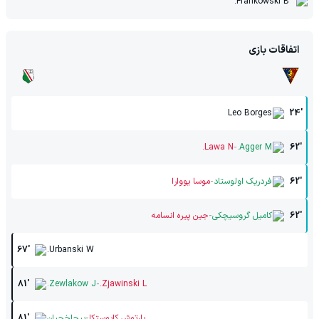
Frankowski B.
اتفاقات بازی
Leo Borges
24'
-
Lawa N.
Agger M.
62'
-
62'
فردریک اولوستاد
موسا یووارا
-
62'
کامیل گروسیچکی
جین پیره انسامه
67'
Urbanski W.
-
81'
Zewlakow J.
Zjawinski L.
-
بارتوش کاپوستکا
بیچاخچیان
81'