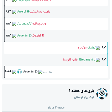
-
دامیان زیمانسکی
Arreiol H.
83'
-
روبن ویناگره
آرکادیوش رکا
88'
-
88'
Arsenic Z.
Deziel R.
-
90'
کوئیک
موکایرو
-
90'
Bieganski J.
کلین آکوستا
-
90+6'
Arsenic Z.
1
-
0
پاول زولک
بازی‌های هفته
1
لیگ برتر لهستان
جمعه 2 مرداد