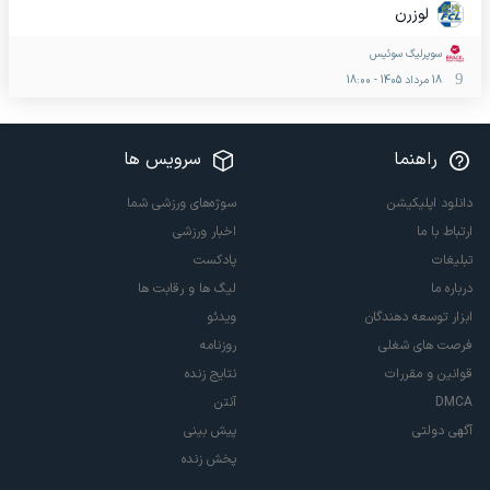
لوزرن
سوپرلیگ سوئیس
18 مرداد 1405
-
18:00
راهنما
سرویس ها
دانلود اپلیکیشن
سوژه‌های ورزشی شما
ارتباط با ما
اخبار ورزشی
تبلیغات
پادکست
درباره ما
لیگ ها و رقابت ها
ابزار توسعه دهندگان
ویدئو
فرصت های شغلی
روزنامه
قوانین و مقررات
نتایج زنده
DMCA
آنتن
آگهی دولتی
پیش بینی
پخش زنده