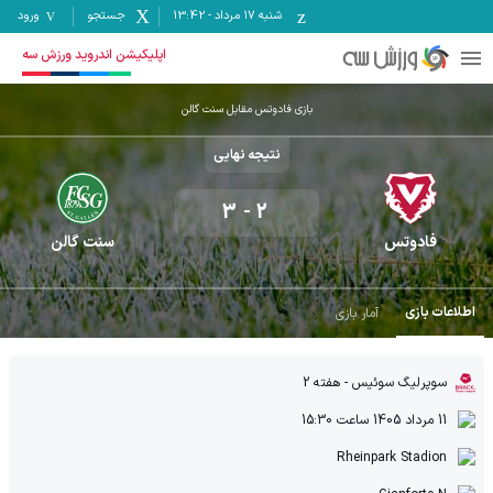
شنبه ۱۷ مرداد
-
13:42
جستجو
ورود
اپلیکیشن اندروید ورزش سه
بازی فادوتس مقابل سنت گالن
نتیجه نهایی
3
-
2
فادوتس
سنت گالن
اطلاعات بازی
آمار بازی
سوپرلیگ سوئیس
- هفته 2
11 مرداد 1405
ساعت
15:30
Rheinpark Stadion