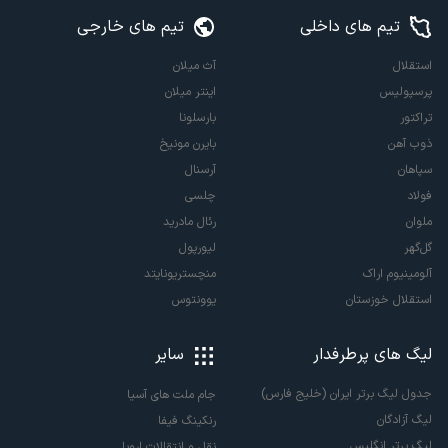
تیم های داخلی
تیم های خارجی
استقلال
آث میلان
پرسپولیس
اینتر میلان
تراکتور
بارسلونا
ذوب آهن
بایرن مونیخ
سپاهان
آرسنال
فولاد
چلسی
ملوان
رئال مادرید
گل‌گهر
لیورپول
آلومینیوم اراک
منچستریونایتد
استقلال خوزستان
یوونتوس
لیگ های پرطرفدار
سایر
جدول لیگ برتر ایران (خلیج فارس)
جام ملت های آسیا
لیگ آزادگان
رنکینگ فیفا
لیگ برتر انگلیس
نقل و انتقالات اروپا