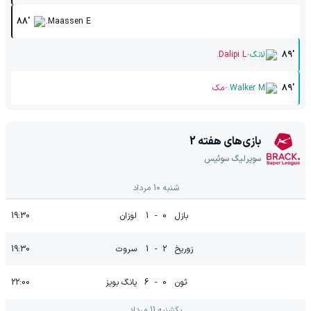
88'
Maassen E.
-
89'
لانگ
Dalipi L.
-
89'
Walker M.
مک
بازی‌های هفته
2
سوپرلیگ سوئیس
شنبه 10 مرداد
بازل
0
-
1
لوزان
19:30
زوریخ
2
-
1
سروت
19:30
ثون
0
-
6
یانگ بویز
22:00
یکشنبه 11 مرداد