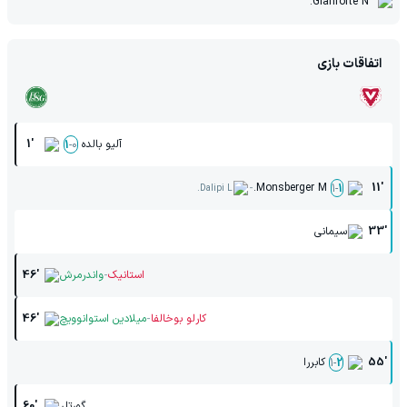
Gianforte N.
اتفاقات بازی
آلیو بالده
1'
1
-
0
-
Monsberger M.
11'
1
-
1
Dalipi L.
33'
سیمانی
-
استانیک
واندرمرش
46'
-
کارلو بوخالفا
میلادین استوانوویچ
46'
55'
کابررا
1
-
2
گورتلر
60'