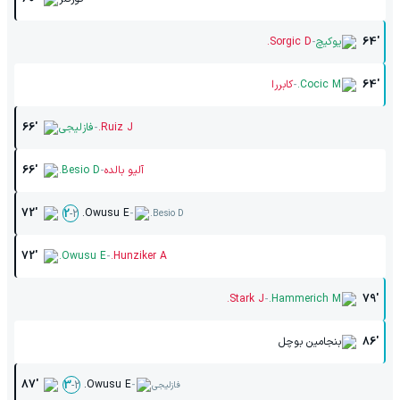
-
64'
یوکیچ
Sorgic D.
-
64'
Cocic M.
کابررا
-
Ruiz J.
فازلیجی
66'
-
آلیو بالده
Besio D.
66'
-
72'
Owusu E.
2
-
2
Besio D.
-
72'
Owusu E.
Hunziker A.
-
Stark J.
Hammerich M.
79'
86'
بنجامین بوچل
-
87'
Owusu E.
3
-
2
فازلیجی