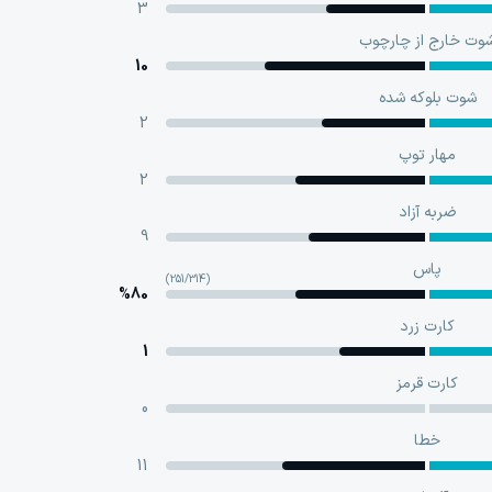
3
وت خارج از چارچوب
10
شوت بلوکه‌ شده
2
مهار توپ
2
ضربه آزاد
9
پاس
(251/314)
%80
کارت زرد
1
کارت قرمز
0
خطا
11