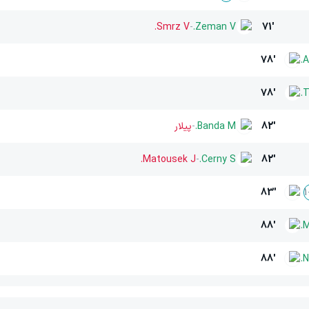
Smrz V.
-
Zeman V.
71'
78'
A
78'
T
82'
Banda M.
-
پیلار
Matousek J.
-
Cerny S.
82'
83'
1
88'
M
88'
N