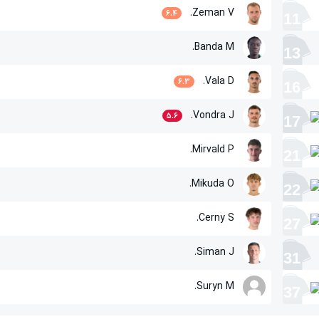
Zeman V.
6.4
11
Banda M.
13
Vala D.
6.3
16
Vondra J.
5.6
17
Mirvald P.
21
Mikuda O.
22
Cerny S.
27
Siman J.
31
Suryn M.
37