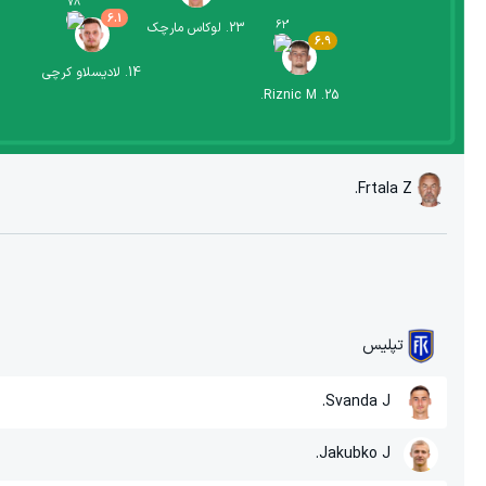
78
'
6.1
62
'
23
.
لوکاس مارچک
6.9
14
.
لادیسلاو کرچی
Riznic M.
.
25
Frtala Z.
تپلیس
Svanda J.
Jakubko J.