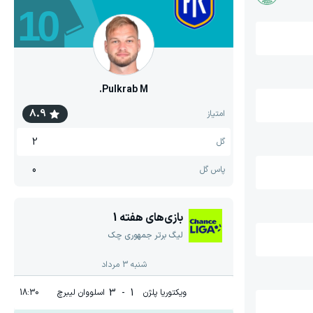
10
Pulkrab M.
8.9
امتیاز
2
گل
0
پاس گل
بازی‌های هفته
1
لیگ برتر جمهوری چک
شنبه 3 مرداد
3
-
1
ویکتوریا پلژن
اسلووان لیبرچ
18:30