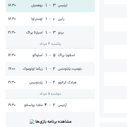
1
-
3
تپلیس
بوهمیان
18:30
1
-
0
زلین
اوستراوا
18:30
1
-
3
برنو
اسپارتا پراگ
21:30
یکشنبه 4 مرداد
1
-
5
اسلاویا پراگ
اسلواکو
16:30
1
-
2
باومیت یابلونتس
زیگما اولوموک
19:00
1
-
2
هرادک کرالوو
پاردوبیس
21:30
دوشنبه 5 مرداد
4
-
2
آرتیس
ملادا بولسلاو
19:30
مشاهده برنامه بازی‌ها