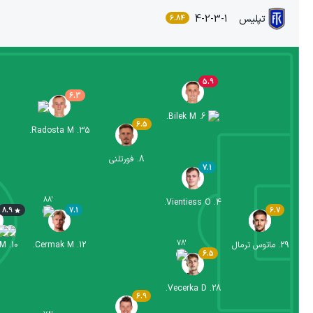
تپلیس
4-2-3-1
6.84
5.9
6.3
Bilek M.
.
6
6.5
Radosta M.
.
35
8
.
فورتلنی
7.1
88
'
Vientiess O.
.
4
8.9
7.1
6.7
78
'
29
.
ماتوس ترمال
12
.
Cermak M.
10
.
M.
6.5
Vecerka D.
.
28
6.9