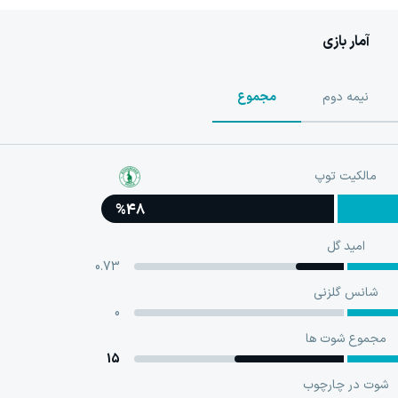
آمار بازی
نیمه دوم
مجموع
مالکیت توپ
%48
امید گل
0.73
شانس گلزنی
0
مجموع شوت ها
15
شوت در چارچوب