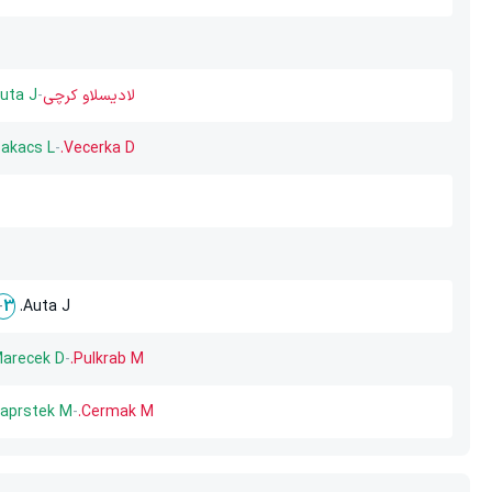
لادیسلاو کرچی
-
uta J.
akacs L.
-
Vecerka D.
Auta J.
-
3
arecek D.
-
Pulkrab M.
aprstek M.
-
Cermak M.