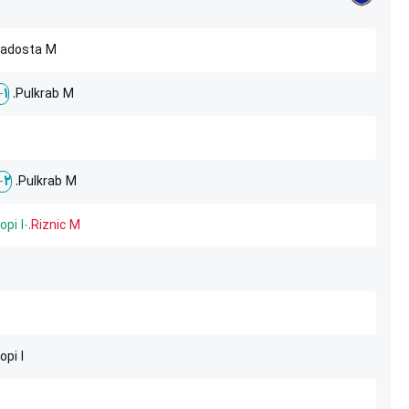
adosta M.
Pulkrab M.
-
1
Pulkrab M.
-
2
opi I.
-
Riznic M.
opi I.