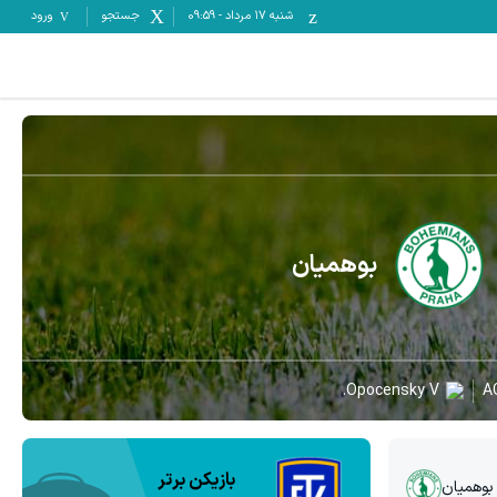
شنبه ۱۷ مرداد
-
09:59
جستجو
ورود
بوهمیان
Opocensky V.
A
بازیکن برتر
بوهمیان