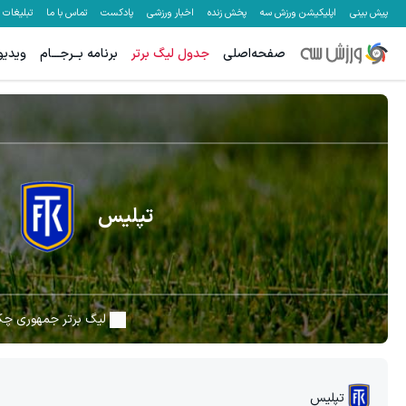
پیش بینی
اپلیکیشن ورزش سه
پخش زنده
اخبار ورزشی
پادکست
تماس با ما
تبلیغات
صفحه‌اصلی
جدول لیگ برتر
برنامه بــرجـــام
ویدیو
تپلیس
لیگ برتر جمهوری چ
تپلیس