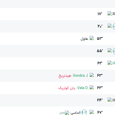
17'
R
20'
0
53'
هاول
55'
0
62'
H
63'
Vondra J.
-
هیدنریخ
63'
Vala D.
-
یان کواریک
64'
H
67'
الماسی
-
1
-
2
هاول