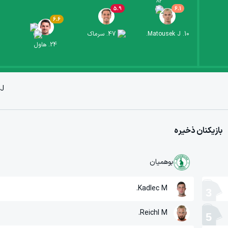
82
'
5.9
6.1
6.6
10
.
Matousek J.
47
.
سرماک
24
.
هاول
J.
بازیکنان ذخیره
بوهمیان
Kadlec M.
3
Reichl M.
5