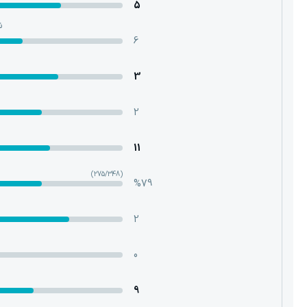
5
ش
6
3
2
11
(275/348)
%79
2
0
9