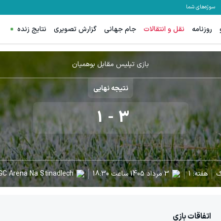
سوژه‌های شما
روزنامه
نقل و انتقالات
جام جهانی
گزارش تصویری
نتایج زنده
بازی تپلیس مقابل بوهمیان
نتیجه نهایی
1
-
3
ک
هفته:
1
3 مرداد 1405
ساعت
18:30
GC Arena Na Stinadlech
اتفاقات بازی