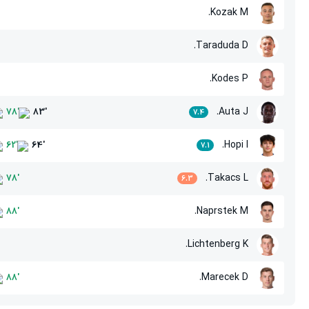
Kozak M.
Taraduda D.
Kodes P.
Auta J.
78
'
83
'
7.4
Hopi I.
62
'
64
'
7.1
Takacs L.
78
'
6.3
Naprstek M.
88
'
Lichtenberg K.
Marecek D.
88
'