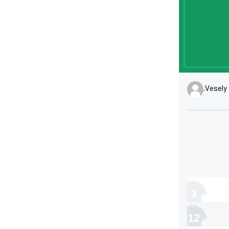
Vesely 
3
12