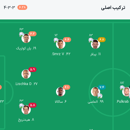
ترکیب اصلی
4-3-3
6.28
63
'
6.2
71
'
82
'
6.4
6.8
19
.
یان کواریک
11
.
پیلار
42
.
Smrz V.
5.9
88
'
Lischka D.
.
27
6.1
7.4
63
'
Pulkrab 
99
.
الماسی
6
.
ساکالا
23
5.8
8
.
هیدنریخ