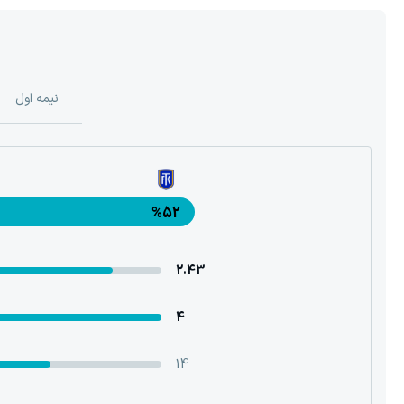
نیمه اول
%52
2.43
4
14