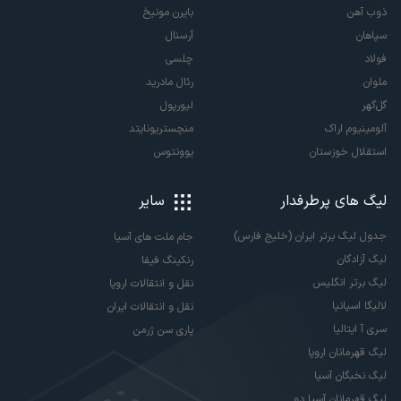
ذوب آهن
بایرن مونیخ
سپاهان
آرسنال
فولاد
چلسی
ملوان
رئال مادرید
گل‌گهر
لیورپول
آلومینیوم اراک
منچستریونایتد
استقلال خوزستان
یوونتوس
لیگ های پرطرفدار
سایر
جدول لیگ برتر ایران (خلیج فارس)
جام ملت های آسیا
لیگ آزادگان
رنکینگ فیفا
لیگ برتر انگلیس
نقل و انتقالات اروپا
لالیگا اسپانیا
نقل و انتقالات ایران
سری آ ایتالیا
پاری سن ژرمن
لیگ قهرمانان اروپا
لیگ نخبگان آسیا
لیگ قهرمانان آسیا دو