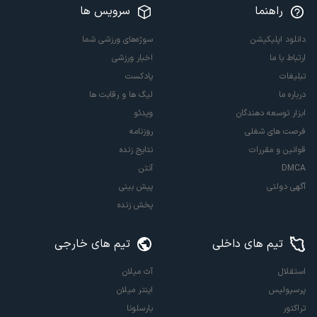
راهنما
سرویس ها
دانلود اپلیکیشن
سوژه‌های ورزشی شما
ارتباط با ما
اخبار ورزشی
تبلیغات
پادکست
درباره ما
لیگ ها و رقابت ها
ابزار توسعه دهندگان
ویدئو
فرصت های شغلی
روزنامه
قوانین و مقررات
نتایج زنده
DMCA
آنتن
آگهی دولتی
پیش بینی
پخش زنده
تیم های داخلی
تیم های خارجی
استقلال
آث میلان
پرسپولیس
اینتر میلان
تراکتور
بارسلونا