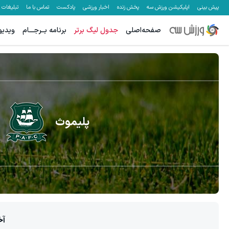
پیش بینی
اپلیکیشن ورزش سه
پخش زنده
اخبار ورزشی
پادکست
تماس با ما
تبلیغات
صفحه‌اصلی
جدول لیگ برتر
برنامه بــرجـــام
ویدیو
پلیموث
آخ