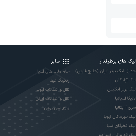
لیگ های پرطرفدار
سایر
جدول لیگ برتر ایران (خلیج فارس)
جام ملت های آسیا
لیگ آزادگان
رنکینگ فیفا
لیگ برتر انگلیس
نقل و انتقالات اروپا
لالیگا اسپانیا
نقل و انتقالات ایران
سری آ ایتالیا
پاری سن ژرمن
لیگ قهرمانان اروپا
لیگ نخبگان آسیا
لیگ قهرمانان آسیا دو