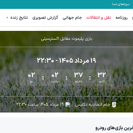
سوژه‌های شما
روزنامه
نقل و انتقالات
جام جهانی
گزارش تصویری
نتایج زنده
بازی پلیموث مقابل اکسترسیتی
19 مرداد 1405
- 22:30
02
02
37
31
ثانیه
دقیقه
ساعت
روز
جام اتحادیه انگلیس
19 مرداد 1405
ساعت
22:30
رین بازی‌های رودرو