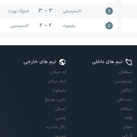
3
-
3
اکسترسیتی
استوک پورت
D
2
-
2
پلیموث
اکسترسیتی
D
تیم های داخلی
تیم های خارجی
استقلال
آث میلان
پرسپولیس
اینتر میلان
تراکتور
بارسلونا
ذوب آهن
بایرن مونیخ
سپاهان
آرسنال
فولاد
چلسی
ملوان
رئال مادرید
گل‌گهر
لیورپول