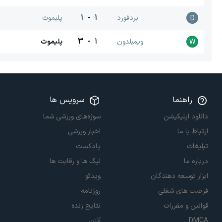
1
-
1
بردفورد
پلیموث
D
3
-
1
ویمبلدون
پلیموث
W
راهنما
سرویس ها
دانلود اپلیکیشن
سوژه‌های ورزشی شما
ارتباط با ما
اخبار ورزشی
تبلیغات
پادکست
درباره ما
لیگ ها و رقابت ها
ابزار توسعه دهندگان
ویدئو
فرصت های شغلی
روزنامه
قوانین و مقررات
نتایج زنده
DMCA
آنتن