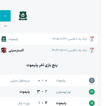
0
برد
پلیموث
لیگ یک انگلیس
|
1405/01/22
اکسترسیتی
لیگ یک انگلیس
|
1404/08/01
پنج بازی آخر
پلیموث
0
-
0
پلیموث
بریستول سیتی
D
3
-
2
نورثهمپتون
پلیموث
W
1
-
2
پلیموث
پورت وال
W