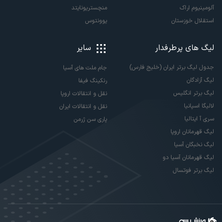
آلومینیوم اراک
منچستریونایتد
استقلال خوزستان
یوونتوس
لیگ های پرطرفدار
سایر
جدول لیگ برتر ایران (خلیج فارس)
جام ملت های آسیا
لیگ آزادگان
رنکینگ فیفا
لیگ برتر انگلیس
نقل و انتقالات اروپا
لالیگا اسپانیا
نقل و انتقالات ایران
سری آ ایتالیا
پاری سن ژرمن
لیگ قهرمانان اروپا
لیگ نخبگان آسیا
لیگ قهرمانان آسیا دو
لیگ برتر فوتسال