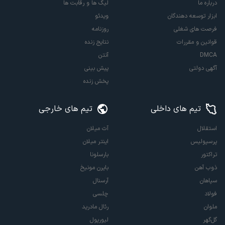
درباره ما
لیگ ها و رقابت ها
ابزار توسعه دهندگان
ویدئو
فرصت های شغلی
روزنامه
قوانین و مقررات
نتایج زنده
DMCA
آنتن
آگهی دولتی
پیش بینی
پخش زنده
تیم های داخلی
تیم های خارجی
استقلال
آث میلان
پرسپولیس
اینتر میلان
تراکتور
بارسلونا
ذوب آهن
بایرن مونیخ
سپاهان
آرسنال
فولاد
چلسی
ملوان
رئال مادرید
گل‌گهر
لیورپول