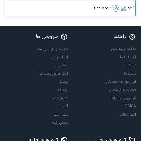
Sankara K.
84'
2
-
7
راهنما
سرویس ها
دانلود اپلیکیشن
سوژه‌های ورزشی شما
ارتباط با ما
اخبار ورزشی
تبلیغات
پادکست
درباره ما
لیگ ها و رقابت ها
ابزار توسعه دهندگان
ویدئو
فرصت های شغلی
روزنامه
قوانین و مقررات
نتایج زنده
DMCA
آنتن
آگهی دولتی
پیش بینی
پخش زنده
تیم های داخلی
تیم های خارجی