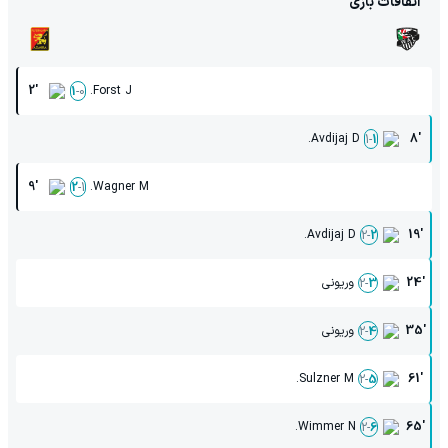
اتفاقات بازی
2'
Forst J.
1
-
0
Avdijaj D.
8'
1
-
1
9'
Wagner M.
2
-
1
Avdijaj D.
19'
2
-
2
24'
وریونی
2
-
3
35'
وریونی
2
-
4
Sulzner M.
61'
2
-
5
Wimmer N.
65'
2
-
6