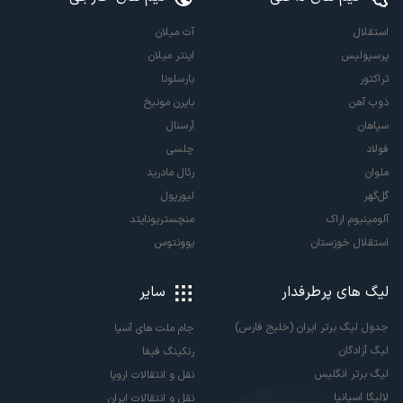
استقلال
آث میلان
پرسپولیس
اینتر میلان
تراکتور
بارسلونا
ذوب آهن
بایرن مونیخ
سپاهان
آرسنال
فولاد
چلسی
ملوان
رئال مادرید
گل‌گهر
لیورپول
آلومینیوم اراک
منچستریونایتد
استقلال خوزستان
یوونتوس
لیگ های پرطرفدار
سایر
جدول لیگ برتر ایران (خلیج فارس)
جام ملت های آسیا
لیگ آزادگان
رنکینگ فیفا
لیگ برتر انگلیس
نقل و انتقالات اروپا
لالیگا اسپانیا
نقل و انتقالات ایران