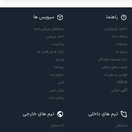
راهنما
سرویس ها
دانلود اپلیکیشن
سوژه‌های ورزشی شما
ارتباط با ما
اخبار ورزشی
تبلیغات
پادکست
درباره ما
لیگ ها و رقابت ها
ابزار توسعه دهندگان
ویدئو
فرصت های شغلی
روزنامه
قوانین و مقررات
نتایج زنده
DMCA
آنتن
آگهی دولتی
پیش بینی
پخش زنده
تیم های داخلی
تیم های خارجی
استقلال
آث میلان