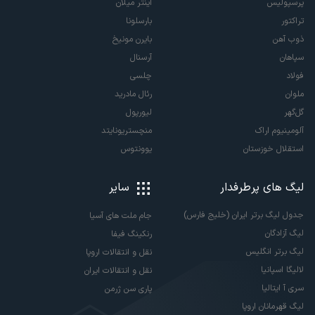
پرسپولیس
اینتر میلان
تراکتور
بارسلونا
ذوب آهن
بایرن مونیخ
سپاهان
آرسنال
فولاد
چلسی
ملوان
رئال مادرید
گل‌گهر
لیورپول
آلومینیوم اراک
منچستریونایتد
استقلال خوزستان
یوونتوس
لیگ های پرطرفدار
سایر
جدول لیگ برتر ایران (خلیج فارس)
جام ملت های آسیا
لیگ آزادگان
رنکینگ فیفا
لیگ برتر انگلیس
نقل و انتقالات اروپا
لالیگا اسپانیا
نقل و انتقالات ایران
سری آ ایتالیا
پاری سن ژرمن
لیگ قهرمانان اروپا