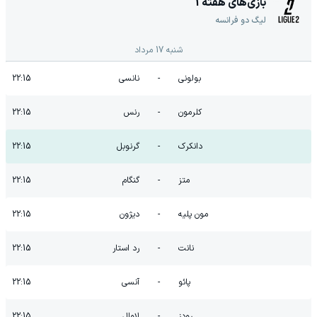
بازی‌های هفته
1
لیگ دو فرانسه
شنبه 17 مرداد
بولونی
-
نانسی
22:15
کلرمون
-
رنس
22:15
دانکرک
-
گرنوبل
22:15
متز
-
گنگام
22:15
مون پلیه
-
دیژون
22:15
نانت
-
رد استار
22:15
پائو
-
آنسی
22:15
رودز
-
لاوال
22:15