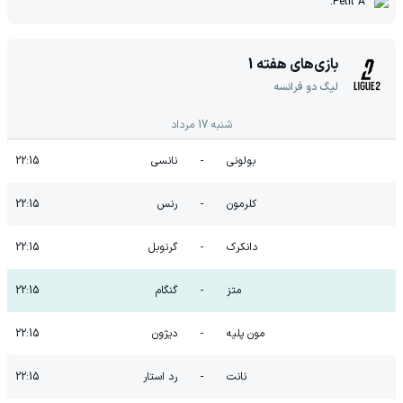
Petit A.
بازی‌های هفته
1
لیگ دو فرانسه
شنبه 17 مرداد
بولونی
-
نانسی
22:15
کلرمون
-
رنس
22:15
دانکرک
-
گرنوبل
22:15
متز
-
گنگام
22:15
مون پلیه
-
دیژون
22:15
نانت
-
رد استار
22:15