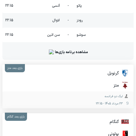
پائو
-
آنسی
22:15
رودز
-
لاوال
22:15
سوشو
-
سن اتین
22:15
مشاهده برنامه بازی‌ها
بازی بعد متز
گرنوبل
متز
لیگ دو فرانسه
23 مرداد 1405
-
22:15
بازی بعد گنگام
گنگام
بولونی