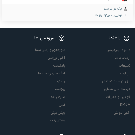
لیگ دو فرانسه
23 مرداد 1405
-
22:15
راهنما
سرویس ها
دانلود اپلیکیشن
سوژه‌های ورزشی شما
ارتباط با ما
اخبار ورزشی
تبلیغات
پادکست
درباره ما
لیگ ها و رقابت ها
ابزار توسعه دهندگان
ویدئو
فرصت های شغلی
روزنامه
قوانین و مقررات
نتایج زنده
DMCA
آنتن
آگهی دولتی
پیش بینی
پخش زنده