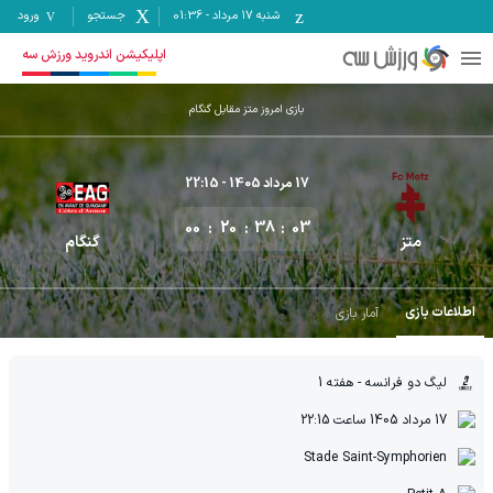
شنبه ۱۷ مرداد
-
01:36
جستجو
ورود
اپلیکیشن اندروید ورزش سه
بازی امروز متز مقابل گنگام
17 مرداد 1405
- 22:15
00
20
38
03
متز
گنگام
اطلاعات بازی
آمار بازی
لیگ دو فرانسه
- هفته 1
17 مرداد 1405
ساعت
22:15
Stade Saint-Symphorien