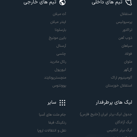
تیم های داخلی
تیم های خارجی
استقلال
آث میلان
پرسپولیس
اینتر میلان
تراکتور
بارسلونا
ذوب آهن
بایرن مونیخ
سپاهان
آرسنال
فولاد
چلسی
ملوان
رئال مادرید
گل‌گهر
لیورپول
آلومینیوم اراک
منچستریونایتد
استقلال خوزستان
یوونتوس
لیگ های پرطرفدار
سایر
جدول لیگ برتر ایران (خلیج فارس)
جام ملت های آسیا
لیگ آزادگان
رنکینگ فیفا
لیگ برتر انگلیس
نقل و انتقالات اروپا