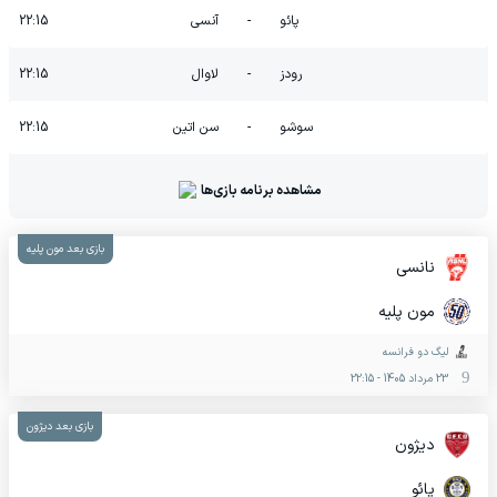
پائو
-
آنسی
22:15
رودز
-
لاوال
22:15
سوشو
-
سن اتین
22:15
مشاهده برنامه بازی‌ها
بازی بعد مون پلیه
نانسی
مون پلیه
لیگ دو فرانسه
23 مرداد 1405
-
22:15
بازی بعد دیژون
دیژون
پائو