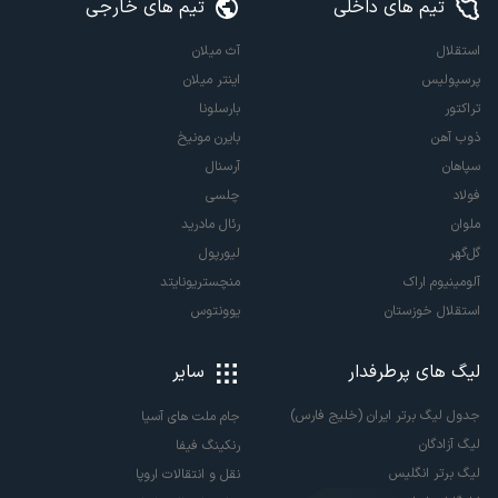
تیم های داخلی
تیم های خارجی
استقلال
آث میلان
پرسپولیس
اینتر میلان
تراکتور
بارسلونا
ذوب آهن
بایرن مونیخ
سپاهان
آرسنال
فولاد
چلسی
ملوان
رئال مادرید
گل‌گهر
لیورپول
آلومینیوم اراک
منچستریونایتد
استقلال خوزستان
یوونتوس
لیگ های پرطرفدار
سایر
جدول لیگ برتر ایران (خلیج فارس)
جام ملت های آسیا
لیگ آزادگان
رنکینگ فیفا
لیگ برتر انگلیس
نقل و انتقالات اروپا