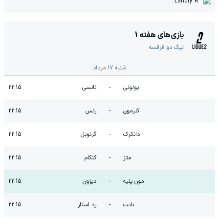
Landry R.
بازی‌های هفته
1
لیگ دو فرانسه
شنبه 17 مرداد
بولونی
-
نانسی
22:15
کلرمون
-
رنس
22:15
دانکرک
-
گرنوبل
22:15
متز
-
گنگام
22:15
مون پلیه
-
دیژون
22:15
نانت
-
رد استار
22:15