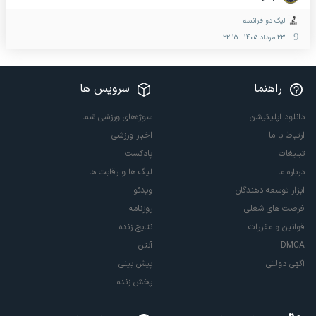
لیگ دو فرانسه
23 مرداد 1405
-
22:15
راهنما
سرویس ها
دانلود اپلیکیشن
سوژه‌های ورزشی شما
ارتباط با ما
اخبار ورزشی
تبلیغات
پادکست
درباره ما
لیگ ها و رقابت ها
ابزار توسعه دهندگان
ویدئو
فرصت های شغلی
روزنامه
قوانین و مقررات
نتایج زنده
DMCA
آنتن
آگهی دولتی
پیش بینی
پخش زنده