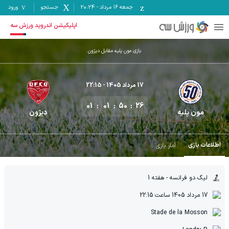
جمعه ۱۶ مرداد
-
20:24
جستجو
ورود
اپلیکیشن اندروید ورزش سه
بازی مون پلیه مقابل دیژون
17 مرداد 1405
- 22:15
01
01
50
26
مون پلیه
دیژون
اطلاعات بازی
آمار بازی
لیگ دو فرانسه
- هفته 1
17 مرداد 1405
ساعت
22:15
Stade de la Mosson