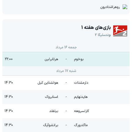
روهراشتادیون
بازی‌های هفته
1
بوندسلیگا 2
جمعه 16 مرداد
بوخوم
-
هرتابرلین
22:00
شنبه 17 مرداد
دارمشتات
-
هولشتاین کیل
14:30
هایدنهایم
-
اسنابروک
14:30
کارلسروهه
-
بیلفلد
14:30
ماگدبورگ
-
برانشوآیگ
14:30