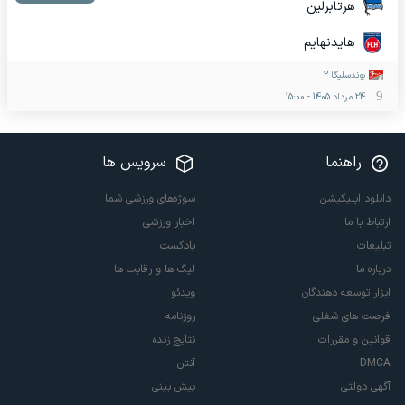
هرتابرلین
هایدنهایم
بوندسلیگا 2
24 مرداد 1405
-
15:00
راهنما
سرویس ها
دانلود اپلیکیشن
سوژه‌های ورزشی شما
ارتباط با ما
اخبار ورزشی
تبلیغات
پادکست
درباره ما
لیگ ها و رقابت ها
ابزار توسعه دهندگان
ویدئو
فرصت های شغلی
روزنامه
قوانین و مقررات
نتایج زنده
DMCA
آنتن
آگهی دولتی
پیش بینی