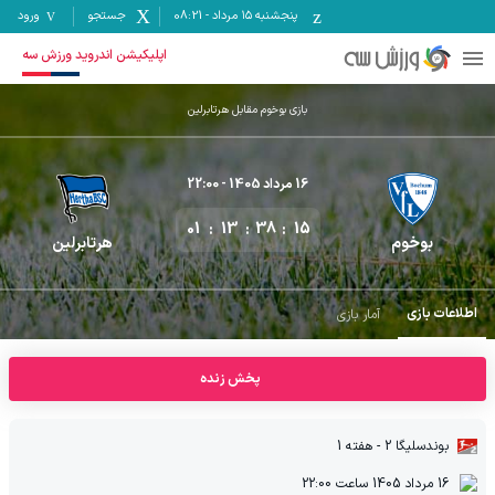
پنجشنبه ۱۵ مرداد
-
08:21
جستجو
ورود
اپلیکیشن اندروید ورزش سه
بازی بوخوم مقابل هرتابرلین
16 مرداد 1405
- 22:00
01
13
38
14
بوخوم
هرتابرلین
اطلاعات بازی
آمار بازی
پخش زنده
بوندسلیگا 2
- هفته 1
16 مرداد 1405
ساعت
22:00