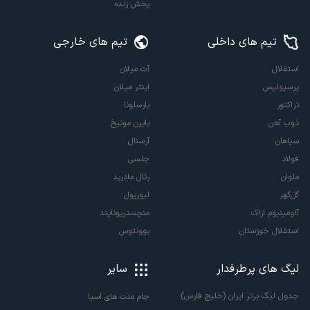
پخش زنده
تیم های داخلی
تیم های خارجی
استقلال
آث میلان
پرسپولیس
اینتر میلان
تراکتور
بارسلونا
ذوب آهن
بایرن مونیخ
سپاهان
آرسنال
فولاد
چلسی
ملوان
رئال مادرید
گل‌گهر
لیورپول
آلومینیوم اراک
منچستریونایتد
استقلال خوزستان
یوونتوس
لیگ های پرطرفدار
سایر
جدول لیگ برتر ایران (خلیج فارس)
جام ملت های آسیا