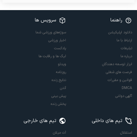
راهنما
سرویس ها
دانلود اپلیکیشن
سوژه‌های ورزشی شما
ارتباط با ما
اخبار ورزشی
تبلیغات
پادکست
درباره ما
لیگ ها و رقابت ها
ابزار توسعه دهندگان
ویدئو
فرصت های شغلی
روزنامه
قوانین و مقررات
نتایج زنده
DMCA
آنتن
آگهی دولتی
پیش بینی
پخش زنده
تیم های داخلی
تیم های خارجی
استقلال
آث میلان