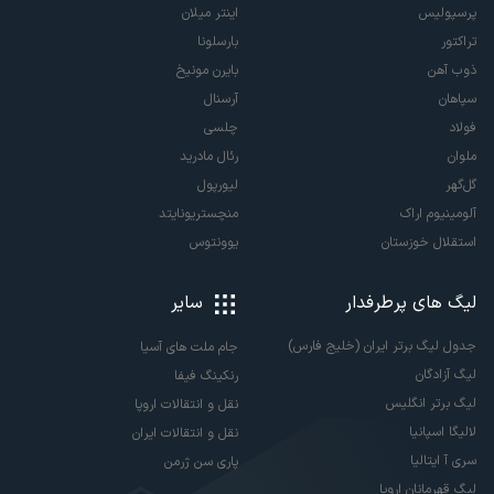
پرسپولیس
اینتر میلان
تراکتور
بارسلونا
ذوب آهن
بایرن مونیخ
سپاهان
آرسنال
فولاد
چلسی
ملوان
رئال مادرید
گل‌گهر
لیورپول
آلومینیوم اراک
منچستریونایتد
استقلال خوزستان
یوونتوس
لیگ های پرطرفدار
سایر
جدول لیگ برتر ایران (خلیج فارس)
جام ملت های آسیا
لیگ آزادگان
رنکینگ فیفا
لیگ برتر انگلیس
نقل و انتقالات اروپا
لالیگا اسپانیا
نقل و انتقالات ایران
سری آ ایتالیا
پاری سن ژرمن
لیگ قهرمانان اروپا