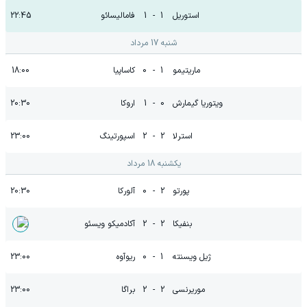
استوریل
1
-
1
فامالیسائو
22:45
شنبه 17 مرداد
ماریتیمو
1
-
0
کاساپیا
18:00
ویتوریا گیمارش
0
-
1
اروکا
20:30
استرلا
2
-
2
اسپورتینگ
23:00
یکشنبه 18 مرداد
پورتو
2
-
0
آلورکا
20:30
بنفیکا
2
-
2
آکادمیکو ویسئو
ژیل ویسنته
1
-
0
ریوآوه
23:00
موریرنسی
2
-
2
براگا
23:00