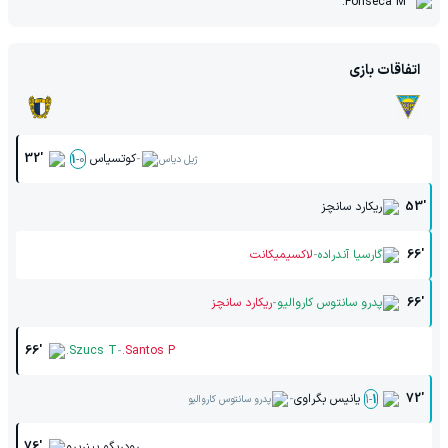
Fonseca M.
اتفاقات بازی
-
کوتسیاس
32'
1
-
0
ژیل دیاس
53'
ریکارد سانچز
-
66'
گارسیا آندراده
لاکسیمیکانت
-
66'
پدرو سانتوس کاروالیو
ریکارد سانچز
-
66'
Szucs T.
Santos P.
-
72'
یانیس بگراوی
1
-
1
پدرو سانتوس کاروالیو
رودریگو پینریرو
76'