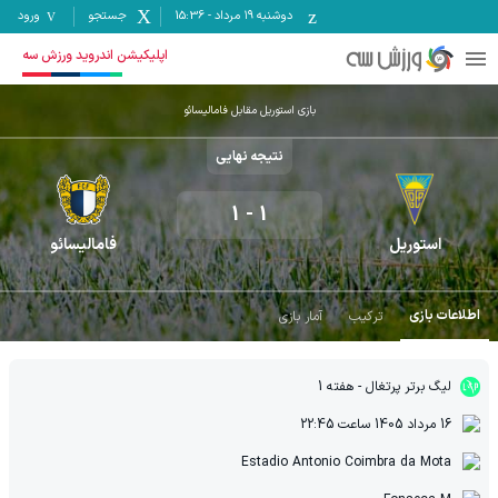
دوشنبه ۱۹ مرداد
-
15:36
جستجو
ورود
اپلیکیشن اندروید ورزش سه
بازی استوریل مقابل فامالیسائو
نتیجه نهایی
1
-
1
استوریل
فامالیسائو
اطلاعات بازی
ترکیب
آمار بازی
لیگ برتر پرتغال
- هفته 1
16 مرداد 1405
ساعت
22:45
Estadio Antonio Coimbra da Mota