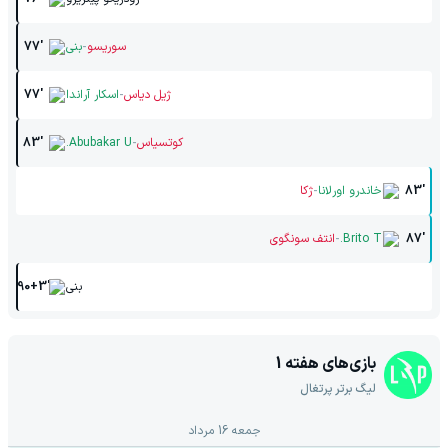
-
سوریسو
بنی
77'
-
ژیل دیاس
اسکار آراندا
77'
-
کوتسیاس
Abubakar U.
83'
-
83'
خاندرو اورلانا
ژکا
-
87'
Brito T.
انتف سونگوی
بنی
90+3'
بازی‌های هفته
1
لیگ برتر پرتغال
جمعه 16 مرداد