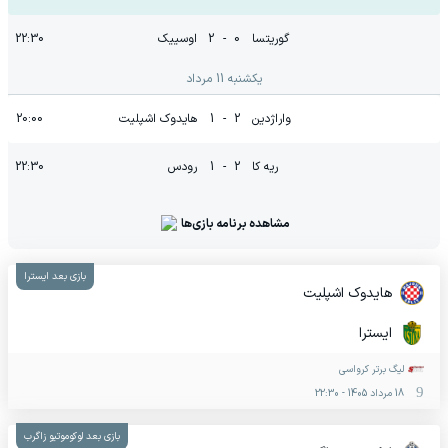
گوریتسا
0
-
2
اوسییک
22:30
یکشنبه 11 مرداد
واراژدین
2
-
1
هایدوک اشپلیت
20:00
ریه کا
2
-
1
رودس
22:30
مشاهده برنامه بازی‌ها
بازی بعد ایسترا
هایدوک اشپلیت
ایسترا
لیگ برتر کرواسی
18 مرداد 1405
-
22:30
بازی بعد لوکوموتیو زاگرب