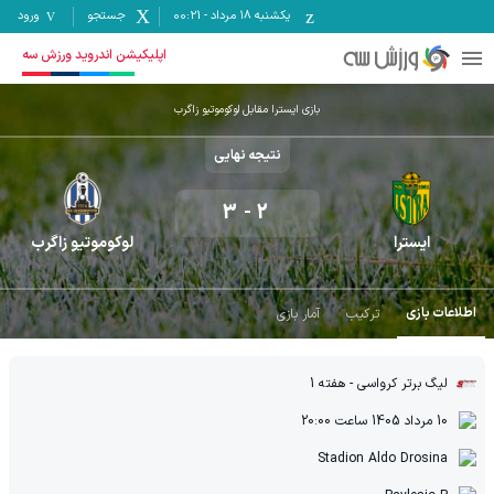
یکشنبه ۱۸ مرداد
-
00:21
جستجو
ورود
اپلیکیشن اندروید ورزش سه
بازی ایسترا مقابل لوکوموتیو زاگرب
نتیجه نهایی
3
-
2
ایسترا
لوکوموتیو زاگرب
اطلاعات بازی
ترکیب
آمار بازی
لیگ برتر کرواسی
- هفته 1
10 مرداد 1405
ساعت
20:00
Stadion Aldo Drosina