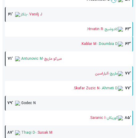
-
Vasilj J.
بلکار
61'
-
63'
کادوشیچ
Hrvatin R.
-
Kablar M.
Doumbia D.
63'
-
میرکو ماریچ
Antunovic M.
71'
-
77'
ماریچ
آلباراسین
-
Skafar Zuzic N.
Ahmeti D.
77'
79'
Godec N.
-
85'
گوریکان
Saranic I.
-
87'
Thaqi D.
Susak M.