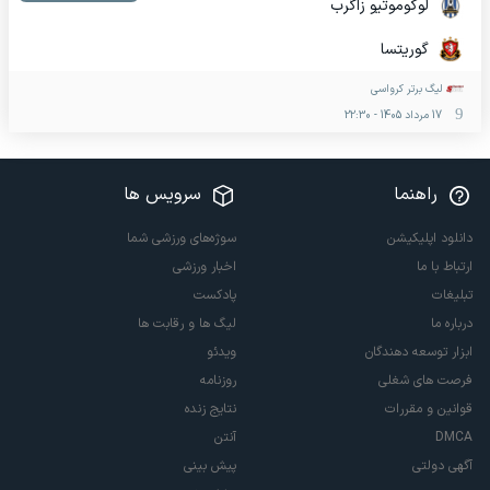
لوکوموتیو زاگرب
گوریتسا
لیگ برتر کرواسی
17 مرداد 1405
-
22:30
راهنما
سرویس ها
دانلود اپلیکیشن
سوژه‌های ورزشی شما
ارتباط با ما
اخبار ورزشی
تبلیغات
پادکست
درباره ما
لیگ ها و رقابت ها
ابزار توسعه دهندگان
ویدئو
فرصت های شغلی
روزنامه
قوانین و مقررات
نتایج زنده
DMCA
آنتن
آگهی دولتی
پیش بینی