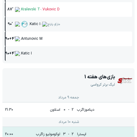
-
87'
Kralevski T.
Vukovic D.
-
90'
Katic I.
3
-
2
مارکو پایاچ
90+4'
Antunovic M.
90+4'
Katic I.
بازی‌های هفته
1
لیگ برتر کرواسی
جمعه 9 مرداد
دیناموزاگرب
2
-
0
اسلاون
21:30
شنبه 10 مرداد
ایسترا
2
-
3
لوکوموتیو زاگرب
20:00