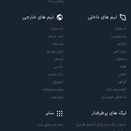
پخش زنده
تیم های داخلی
تیم های خارجی
استقلال
آث میلان
پرسپولیس
اینتر میلان
تراکتور
بارسلونا
ذوب آهن
بایرن مونیخ
سپاهان
آرسنال
فولاد
چلسی
ملوان
رئال مادرید
گل‌گهر
لیورپول
آلومینیوم اراک
منچستریونایتد
استقلال خوزستان
یوونتوس
لیگ های پرطرفدار
سایر
جدول لیگ برتر ایران (خلیج فارس)
جام ملت های آسیا