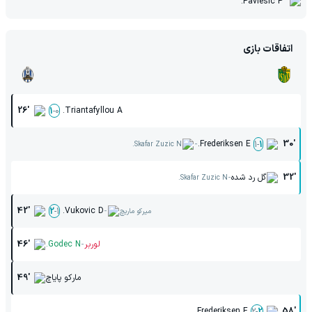
Pavlesic P.
اتفاقات بازی
26'
Triantafyllou A.
1
-
0
-
Frederiksen E.
30'
1
-
1
Skafar Zuzic N.
-
32'
گل رد شده
Skafar Zuzic N.
-
42'
Vukovic D.
2
-
1
میرکو ماریچ
-
لوربر
Godec N.
46'
مارکو پایاچ
49'
Frederiksen E.
58'
2
-
2