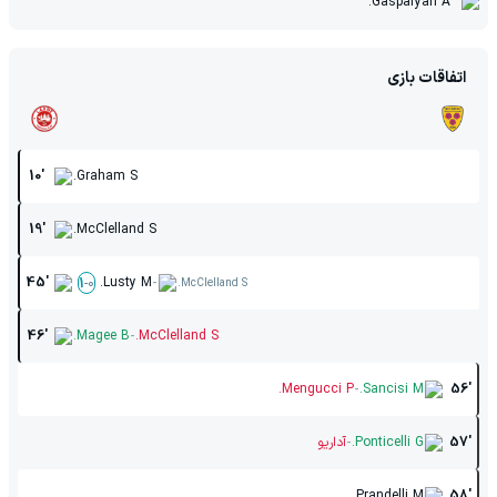
Gasparyan A.
اتفاقات بازی
10'
Graham S.
19'
McClelland S.
-
45'
Lusty M.
1
-
0
McClelland S.
-
46'
Magee B.
McClelland S.
-
Mengucci P.
Sancisi M.
56'
-
57'
Ponticelli G.
آداریو
Prandelli M.
58'