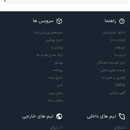
راهنما
سرویس ها
دانلود اپلیکیشن
سوژه‌های ورزشی شما
ارتباط با ما
اخبار ورزشی
تبلیغات
پادکست
درباره ما
لیگ ها و رقابت ها
ابزار توسعه دهندگان
ویدئو
فرصت های شغلی
روزنامه
قوانین و مقررات
نتایج زنده
DMCA
آنتن
آگهی دولتی
پیش بینی
پخش زنده
تیم های داخلی
تیم های خارجی
استقلال
آث میلان