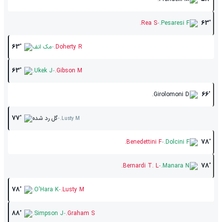
-
Rea S.
Pesaresi F.
63'
-
Doherty R.
مک انف
63'
-
63'
Ukek J.
Gibson M.
Girolomoni D.
66'
-
گل رد شده
77'
Lusty M.
-
Benedettini F.
Dolcini F.
78'
-
Bernardi T. L.
Manara N.
78'
-
78'
O'Hara K.
Lusty M.
-
88'
Simpson J.
Graham S.