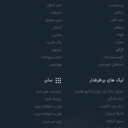
پرسپولیس
اینتر میلان
تراکتور
بارسلونا
ذوب آهن
بایرن مونیخ
سپاهان
آرسنال
فولاد
چلسی
ملوان
رئال مادرید
گل‌گهر
لیورپول
آلومینیوم اراک
منچستریونایتد
استقلال خوزستان
یوونتوس
لیگ های پرطرفدار
سایر
جدول لیگ برتر ایران (خلیج فارس)
جام ملت های آسیا
لیگ آزادگان
رنکینگ فیفا
لیگ برتر انگلیس
نقل و انتقالات اروپا
لالیگا اسپانیا
نقل و انتقالات ایران
سری آ ایتالیا
پاری سن ژرمن