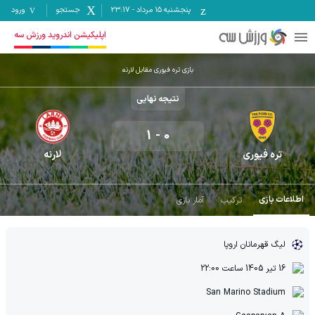
پنجشنبه ۱۵ مرداد
-
23:17
جستجو
ورود
اپلیکیشن اندروید ورزش سه
بازی تره فیوری مقابل لارنه
نتیجه نهایی
1
-
0
تره فیوری
لارنه
اطلاعات بازی
ترکیب
آمار بازی
لیگ قهرمانان اروپا
16 تیر 1405
ساعت
22:00
San Marino Stadium