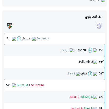
Cakir O.
اتفاقات بازی
-
اسلیوکا
9'
1
-
0
Benchaib A.
-
Jashari I.
20'
1
-
1
Balaj L.
Pellumbi J.
44'
-
53'
ماناج
1
-
2
Balaj L.
-
57'
Burba M.
Leo Ribeiro
-
Balaj L.
Abazaj K.
58'
-
Jashari I.
Sheji B.
66'