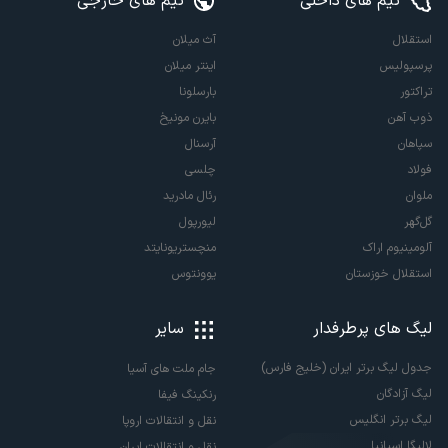
تیم های داخلی
تیم های خارجی
استقلال
آث میلان
پرسپولیس
اینتر میلان
تراکتور
بارسلونا
ذوب آهن
بایرن مونیخ
سپاهان
آرسنال
فولاد
چلسی
ملوان
رئال مادرید
گل‌گهر
لیورپول
آلومینیوم اراک
منچستریونایتد
استقلال خوزستان
یوونتوس
لیگ های پرطرفدار
سایر
جدول لیگ برتر ایران (خلیج فارس)
جام ملت های آسیا
لیگ آزادگان
رنکینگ فیفا
لیگ برتر انگلیس
نقل و انتقالات اروپا
لالیگا اسپانیا
نقل و انتقالات ایران