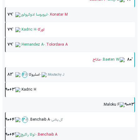
-
Konatar M.
لیوبوسا ادوکپولور
79'
-
اورگا
Kadric H.
79'
-
79'
Hernandez A.
Tolordava A.
-
80'
Baeten W.
ماناج
-
اسلیوکا
82'
2
-
2
Moutachy J.
90+3'
Kadric H.
Maloku F.
90+3'
-
90+4'
Benchaib A.
3
-
2
گل پنالتی
-
Benchaib A.
لوکا راکیچ
90+4'