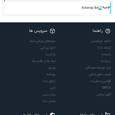
Krasniqi Be.
90+6'
راهنما
سرویس ها
دانلود اپلیکیشن
سوژه‌های ورزشی شما
ارتباط با ما
اخبار ورزشی
تبلیغات
پادکست
درباره ما
لیگ ها و رقابت ها
ابزار توسعه دهندگان
ویدئو
فرصت های شغلی
روزنامه
قوانین و مقررات
نتایج زنده
DMCA
آنتن
آگهی دولتی
پیش بینی
پخش زنده