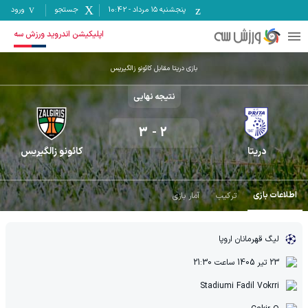
پنجشنبه ۱۵ مرداد
-
10:42
جستجو
ورود
اپلیکیشن اندروید ورزش سه
بازی دریتا مقابل کائونو زالگیریس
نتیجه نهایی
3
-
2
دریتا
کائونو زالگیریس
اطلاعات بازی
ترکیب
آمار بازی
لیگ قهرمانان اروپا
23 تیر 1405
ساعت
21:30
Stadiumi Fadil Vokrri