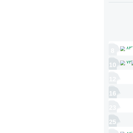
83
'
8
72
'
10
12
16
23
25