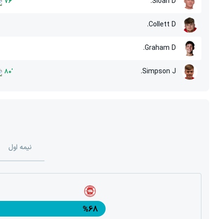
Sloan D.
76
'
Collett D.
Graham D.
Simpson J.
80
'
نیمه اول
%68