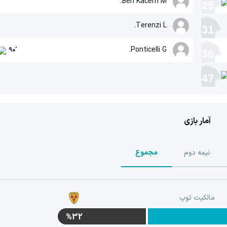
Ben Kacem M.
25
Terenzi L.
31
Ponticelli G.
90
'
36
47
آمار بازی
نیمه دوم
مجموع
مالکیت توپ
%32