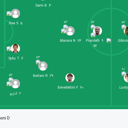
Sami B.
.
4
72
'
59
'
58
'
Rea S.
.
5
Manara N.
.
76
Prandelli
.
9
Gibso
M.
83
'
Syku T.
.
6
80
'
59
'
Bertani R.
.
29
Benedettini F.
.
20
Lusty
2
.
آداریو
oni D.