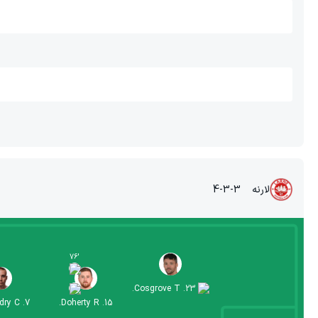
لارنه
4-3-3
76
'
Cosgrove T.
.
23
ry C.
.
7
Doherty R.
.
15