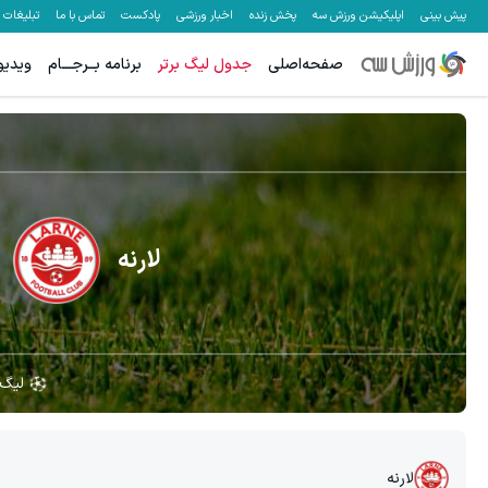
پیش بینی
اپلیکیشن ورزش سه
پخش زنده
اخبار ورزشی
پادکست
تماس با ما
تبلیغات
صفحه‌اصلی
جدول لیگ برتر
برنامه بــرجـــام
ویدیو
لارنه
لیگ 
لارنه