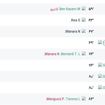
59'
Ben Kacem M.
-
آداریو
Rea S.
63'
Manara N.
67'
69'
1
Manara N.
-
Bernardi T. L.
72'
76'
S
80'
S
80'
O
Mengucci P.
-
Terenzi L.
83'