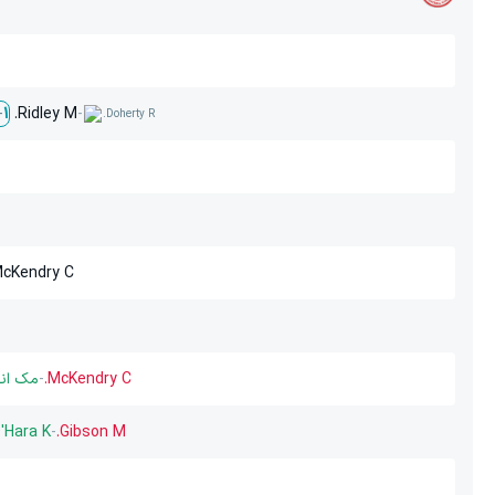
Ridley M.
-
-
1
Doherty R.
cKendry C.
McKendry C.
-
مک ان
'Hara K.
-
Gibson M.