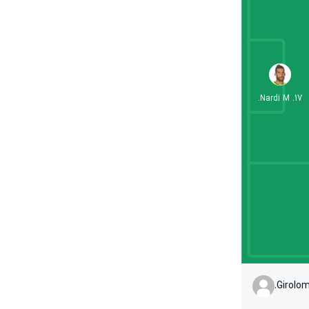
Nardi M.
.
17
Girolom