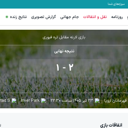
سوژه‌های شما
روزنامه
نقل و انتقالات
جام جهانی
گزارش تصویری
نتایج زنده
بازی لارنه مقابل تره فیوری
نتیجه نهایی
1
-
2
قهرمانان اروپا
23 تیر 1405
ساعت
22:30
Inver Park
tad S.
اتفاقات بازی
ت