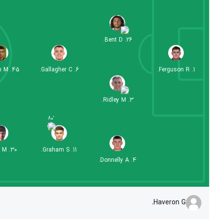
Bent D.
.
26
n M.
.
45
Gallagher C.
.
6
Ferguson R.
.
1
Ridley M.
.
3
80
'
 M.
.
30
Graham S.
.
11
Donnelly A.
.
4
Haveron G.