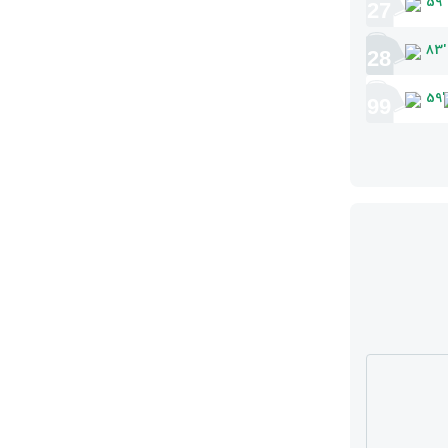
59
'
27
83
'
28
59
'
99