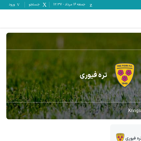
جمعه ۱۶ مرداد
-
12:37
جستجو
ورود
تره فیوری
Krings
ره فیوری