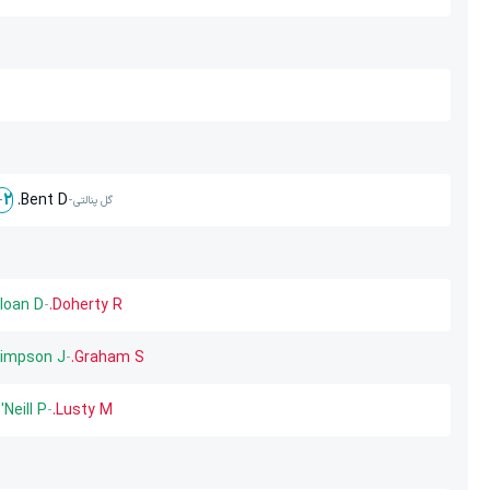
Bent D.
-
-
2
گل پنالتی
loan D.
-
Doherty R.
impson J.
-
Graham S.
'Neill P.
-
Lusty M.