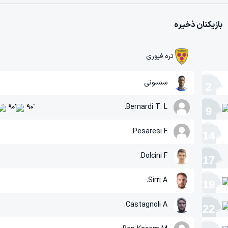
بازیکنان ذخیره
تره فیوری
سنسونی
2
Bernardi T. L.
90
'
90
'
9
Pesaresi F.
14
Dolcini F.
17
Sirri A.
19
Castagnoli A.
22