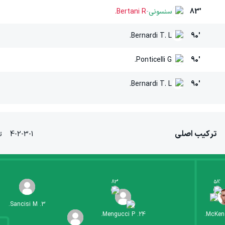
83'
سنسونی
-
Bertani R.
Bernardi T. L.
90'
Ponticelli G.
90'
Bernardi T. L.
90'
ترکیب اصلی
4-2-3-1
ت
83
'
58
'
Sancisi M.
.
3
Mengucci P.
.
24
McKend