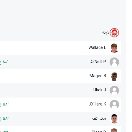
لارنه
Wallace L.
O'Neill P.
80
'
Magee B.
Ukek J.
O'Hara K.
58
'
مک انف
58
'