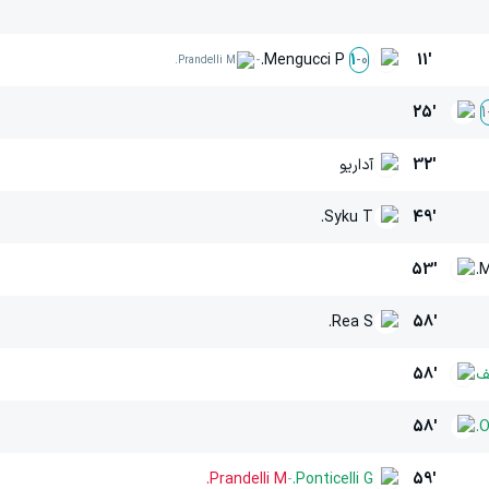
-
Mengucci P.
11'
1
-
0
Prandelli M.
25'
1
32'
آداریو
Syku T.
49'
53'
M
Rea S.
58'
ف
58'
58'
O
Prandelli M.
-
Ponticelli G.
59'