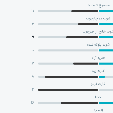
مجموع شوت ها
11
شوت در چارچوب
2
وت خارج از چارچوب
9
شوت بلوکه‌ شده
0
ضربه آزاد
17
کارت زرد
8
کارت قرمز
2
خطا
16
آفساید