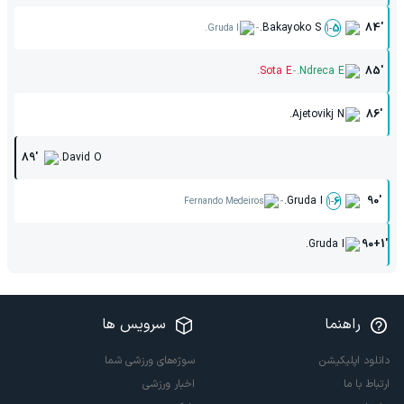
-
Bakayoko S.
84'
1
-
5
Gruda I.
-
Sota E.
Ndreca E.
85'
Ajetovikj N.
86'
89'
David O.
-
Gruda I.
90'
1
-
6
Fernando Medeiros
Gruda I.
90+1'
راهنما
سرویس ها
دانلود اپلیکیشن
سوژه‌های ورزشی شما
ارتباط با ما
اخبار ورزشی