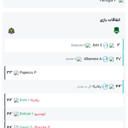
Farrugia P.
اتفاقات بازی
-
Bitri E.
2'
0
-
1
Bakayoko S.
-
Albanese A.
30'
0
-
2
Jaime G.
33'
Popescu P.
-
44'
پلاتیکا
0
-
3
گل به خودی
-
پلاتیکا
Bors I.
46'
-
ایوسیپو
Botnari I.
46'
-
46'
David O.
Puscas D.