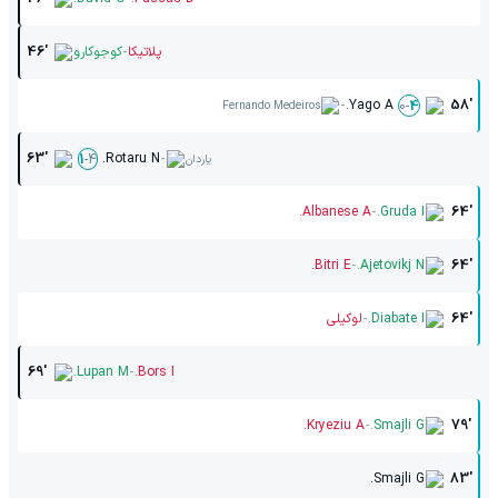
-
پلاتیکا
کوجوکارو
46'
-
Yago A.
58'
0
-
4
Fernando Medeiros
-
63'
Rotaru N.
1
-
4
یاردان
-
Albanese A.
Gruda I.
64'
-
Bitri E.
Ajetovikj N.
64'
-
64'
Diabate I.
لوکیلی
-
69'
Lupan M.
Bors I.
-
Kryeziu A.
Smajli G.
79'
Smajli G.
83'