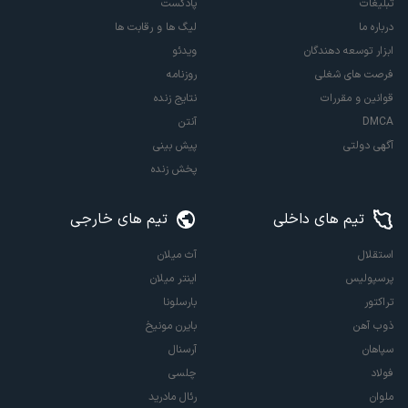
تبلیغات
پادکست
درباره ما
لیگ ها و رقابت ها
ابزار توسعه دهندگان
ویدئو
فرصت های شغلی
روزنامه
قوانین و مقررات
نتایج زنده
DMCA
آنتن
آگهی دولتی
پیش بینی
پخش زنده
تیم های داخلی
تیم های خارجی
استقلال
آث میلان
پرسپولیس
اینتر میلان
تراکتور
بارسلونا
ذوب آهن
بایرن مونیخ
سپاهان
آرسنال
فولاد
چلسی
ملوان
رئال مادرید