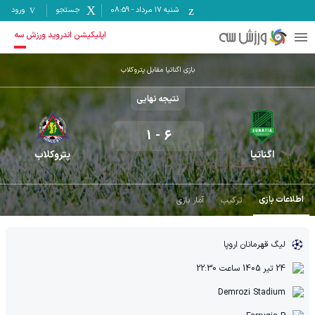
شنبه ۱۷ مرداد
-
08:59
جستجو
ورود
اپلیکیشن اندروید ورزش سه
بازی اگناتیا مقابل پتروکلاب
نتیجه نهایی
1
-
6
اگناتیا
پتروکلاب
اطلاعات بازی
ترکیب
آمار بازی
لیگ قهرمانان اروپا
24 تیر 1405
ساعت
22:30
Demrozi Stadium