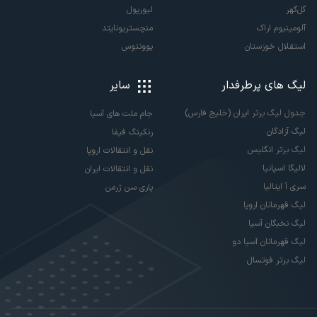
گل‌گهر
لیورپول
آلومینیوم اراک
منچستریونایتد
استقلال خوزستان
یوونتوس
لیگ های پرطرفدار
سایر
جدول لیگ برتر ایران (خلیج فارس)
جام ملت های آسیا
لیگ آزادگان
رنکینگ فیفا
لیگ برتر انگلیس
نقل و انتقالات اروپا
لالیگا اسپانیا
نقل و انتقالات ایران
سری آ ایتالیا
پاری سن ژرمن
لیگ قهرمانان اروپا
لیگ نخبگان آسیا
لیگ قهرمانان آسیا دو
لیگ برتر فوتسال