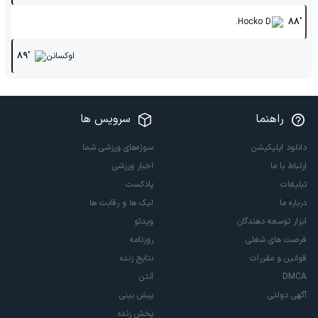
Hocko D.
88'
اوکسانن
89'
راهنما
سرویس ها
دانلود اپلیکیشن
سوژه‌های ورزشی شما
ارتباط با ما
اخبار ورزشی
تبلیغات
پادکست
درباره ما
لیگ ها و رقابت ها
ابزار توسعه دهندگان
ویدئو
فرصت های شغلی
روزنامه
قوانین و مقررات
نتایج زنده
DMCA
آنتن
آگهی دولتی
پیش بینی
پخش زنده