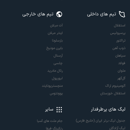
تیم های داخلی
تیم های خارجی
استقلال
آث میلان
پرسپولیس
اینتر میلان
تراکتور
بارسلونا
ذوب آهن
بایرن مونیخ
سپاهان
آرسنال
فولاد
چلسی
ملوان
رئال مادرید
گل‌گهر
لیورپول
آلومینیوم اراک
منچستریونایتد
استقلال خوزستان
یوونتوس
لیگ های پرطرفدار
سایر
جدول لیگ برتر ایران (خلیج فارس)
جام ملت های آسیا
لیگ آزادگان
رنکینگ فیفا