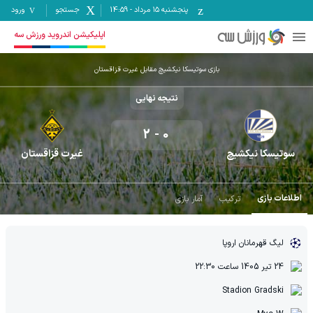
پنجشنبه ۱۵ مرداد
-
14:59
جستجو
ورود
اپلیکیشن اندروید ورزش سه
بازی سوتیسکا نیکشیچ مقابل غیرت قزاقستان
نتیجه نهایی
2
-
0
سوتیسکا نیکشیچ
غیرت قزاقستان
اطلاعات بازی
ترکیب
آمار بازی
لیگ قهرمانان اروپا
24 تیر 1405
ساعت
22:30
Stadion Gradski