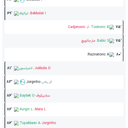
-
Bekbolat I.
تپالوف
69'
-
Cadjenovic J.
Toskovic B.
75'
-
75'
Babic S.
مارجالویچ
Raznatovic A.
80'
-
Jukkola O.
ادمیلسون
81'
-
83'
Jorginho
2
-
0
گل پنالتی
-
سادیبکوف
Baybek O.
86'
-
86'
Kurgin L.
Mata L.
-
86'
Tuyakbaev A.
Jorginho