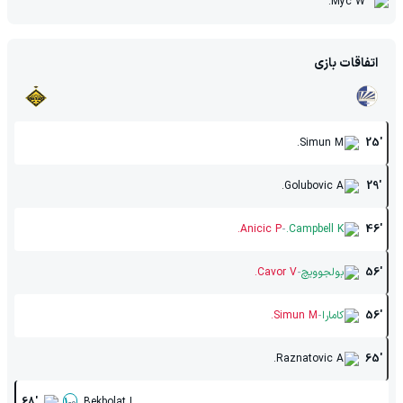
Myc W.
اتفاقات بازی
Simun M.
25'
Golubovic A.
29'
-
Anicic P.
Campbell K.
46'
-
56'
بولجوویچ
Cavor V.
-
56'
کامارا
Simun M.
Raznatovic A.
65'
68'
Bekbolat I.
1
-
0