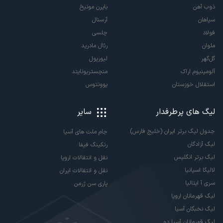
ذوب آهن
بایرن مونیخ
سپاهان
آرسنال
فولاد
چلسی
ملوان
رئال مادرید
گل‌گهر
لیورپول
آلومینیوم اراک
منچستریونایتد
استقلال خوزستان
یوونتوس
لیگ های پرطرفدار
سایر
جدول لیگ برتر ایران (خلیج فارس)
جام ملت های آسیا
لیگ آزادگان
رنکینگ فیفا
لیگ برتر انگلیس
نقل و انتقالات اروپا
لالیگا اسپانیا
نقل و انتقالات ایران
سری آ ایتالیا
پاری سن ژرمن
لیگ قهرمانان اروپا
لیگ نخبگان آسیا
لیگ قهرمانان آسیا دو