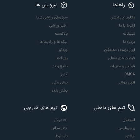
راهنما
سرویس ها
دانلود اپلیکیشن
سوژه‌های ورزشی شما
ارتباط با ما
اخبار ورزشی
تبلیغات
پادکست
درباره ما
لیگ ها و رقابت ها
ابزار توسعه دهندگان
ویدئو
فرصت های شغلی
روزنامه
قوانین و مقررات
نتایج زنده
DMCA
آنتن
آگهی دولتی
پیش بینی
پخش زنده
تیم های داخلی
تیم های خارجی
استقلال
آث میلان
پرسپولیس
اینتر میلان
تراکتور
بارسلونا